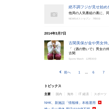
絶不調フジが見せ始め
他局の人気番組の裏に、
NEWSポストセブン
7時0分
2014年3月7日
古閑美保が金や男女仲
「（酒の勢いで）男女の
古閑
Sports Watch
12時30分
...
前へ
1
6
7
トピックス
主要
国内
海外
IT 経済
スポーツ
NHK、新施設「情報棟」本格運用