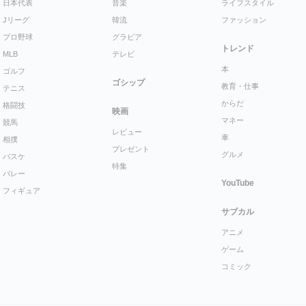
日本代表
音楽
ライフスタイル
Jリーグ
韓流
ファッション
プロ野球
グラビア
トレンド
MLB
テレビ
本
ゴルフ
ゴシップ
教育・仕事
テニス
からだ
格闘技
映画
マネー
競馬
レビュー
車
相撲
プレゼント
グルメ
バスケ
特集
バレー
YouTube
フィギュア
サブカル
アニメ
ゲーム
コミック