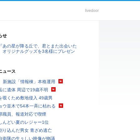
livedoor
らせ
『あの星が降る丘で、君とまた出会いた
』オリジナルグッズを3名様にプレゼン
ニュース
K、新施設「情報棟」本格運用
岳に遺体 周辺で19歳不明
を覗くため敷地侵入 49歳男
ョウ並木で54本一斉に枯れる
県職員、報道対応で喫煙
しんどい夏のレジャー1位
割り込んだ男女 青ざめ逃亡
自衛隊の生々しい映像が物議