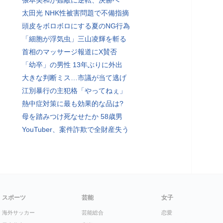
張本美和が難敵に逆転、決勝へ
太田光 NHK性被害問題で不備指摘
頭皮をボロボロにする夏のNG行為
「細胞が浮気虫」三山凌輝を斬る
首相のマッサージ報道にX賛否
「幼卒」の男性 13年ぶりに外出
大きな判断ミス…市議が当て逃げ
江別暴行の主犯格「やってねぇ」
熱中症対策に最も効果的な品は?
母を踏みつけ死なせたか 58歳男
YouTuber、案件詐欺で全財産失う
スポーツ
芸能
女子
海外サッカー
芸能総合
恋愛