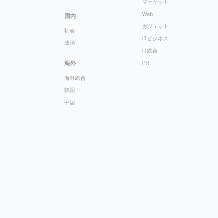
マーケット
Web
国内
ガジェット
社会
ITビジネス
政治
IT総合
海外
PR
海外総合
韓国
中国