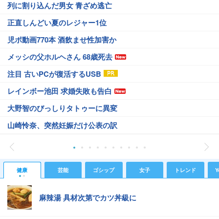
列に割り込んだ男女 青ざめ逃亡
正直しんどい夏のレジャー1位
児ポ動画770本 酒飲ませ性加害か
メッシの父ホルヘさん 68歳死去
注目 古いPCが復活するUSB
レインボー池田 求婚失敗も告白
大野智のびっしりタトゥーに異変
山崎怜奈、突然妊娠だけ公表の訳
健康
芸能
ゴシップ
女子
トレンド
Y
麻辣湯 具材次第でカツ丼級に