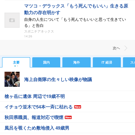
マツコ・デラックス「もう死んでもいい」生きる原
動力の存在明かす
自身の人生について「もう死んでもいいと思って生きてい
る」と告白
スポニチアネックス
14:26
次ヘ
主要
国内
海外
IT 経済
ス
海上自衛隊の生々しい映像が物議
槍ヶ岳に遺体 周辺で19歳不明
イチョウ並木で54本一斉に枯れる
秋田県職員、報道対応で喫煙
風呂を覗くため敷地侵入 49歳男