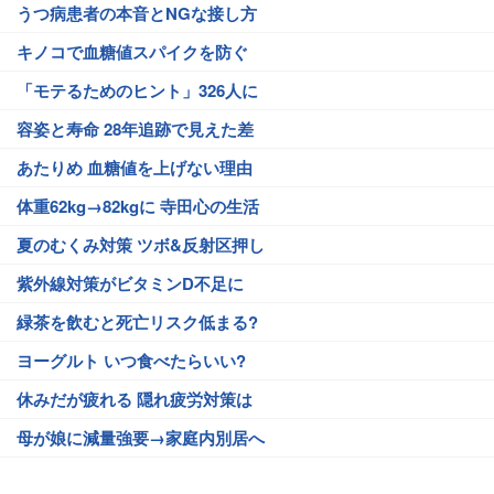
うつ病患者の本音とNGな接し方
キノコで血糖値スパイクを防ぐ
「モテるためのヒント」326人に
容姿と寿命 28年追跡で見えた差
あたりめ 血糖値を上げない理由
体重62kg→82kgに 寺田心の生活
夏のむくみ対策 ツボ&反射区押し
紫外線対策がビタミンD不足に
緑茶を飲むと死亡リスク低まる?
ヨーグルト いつ食べたらいい?
休みだが疲れる 隠れ疲労対策は
母が娘に減量強要→家庭内別居へ