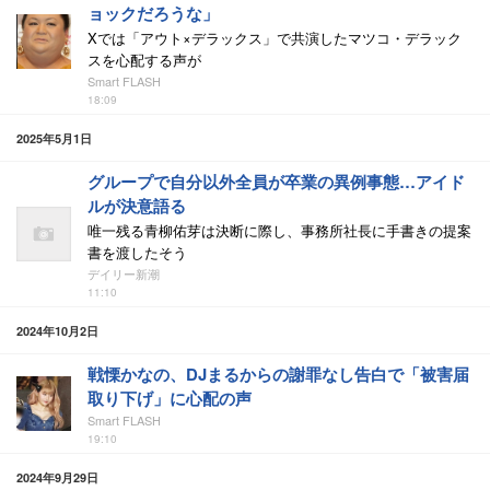
ョックだろうな」
Xでは「アウト×デラックス」で共演したマツコ・デラック
スを心配する声が
Smart FLASH
18:09
2025年5月1日
グループで自分以外全員が卒業の異例事態…アイド
ルが決意語る
唯一残る青柳佑芽は決断に際し、事務所社長に手書きの提案
書を渡したそう
デイリー新潮
11:10
2024年10月2日
戦慄かなの、DJまるからの謝罪なし告白で「被害届
取り下げ」に心配の声
Smart FLASH
19:10
2024年9月29日