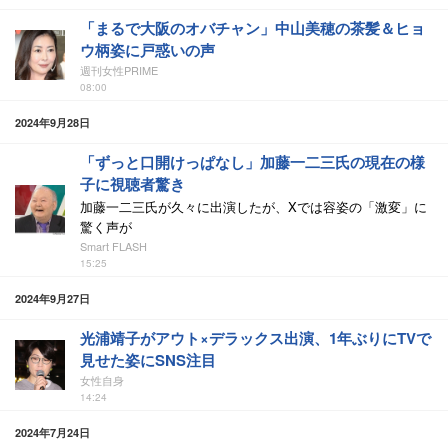
「まるで大阪のオバチャン」中山美穂の茶髪＆ヒョ
ウ柄姿に戸惑いの声
週刊女性PRIME
08:00
2024年9月28日
「ずっと口開けっぱなし」加藤一二三氏の現在の様
子に視聴者驚き
加藤一二三氏が久々に出演したが、Xでは容姿の「激変」に
驚く声が
Smart FLASH
15:25
2024年9月27日
光浦靖子がアウト×デラックス出演、1年ぶりにTVで
見せた姿にSNS注目
女性自身
14:24
2024年7月24日