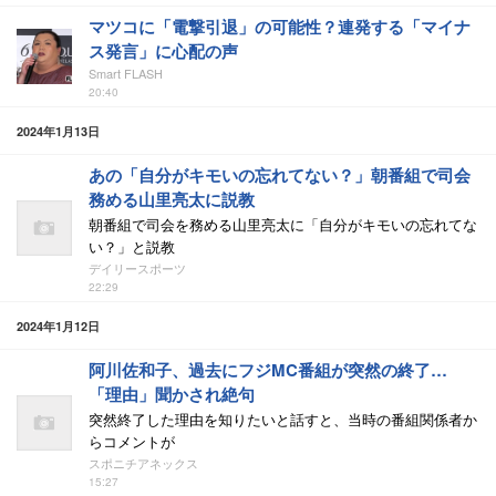
マツコに「電撃引退」の可能性？連発する「マイナ
ス発言」に心配の声
Smart FLASH
20:40
2024年1月13日
あの「自分がキモいの忘れてない？」朝番組で司会
務める山里亮太に説教
朝番組で司会を務める山里亮太に「自分がキモいの忘れてな
い？」と説教
デイリースポーツ
22:29
2024年1月12日
阿川佐和子、過去にフジMC番組が突然の終了…
「理由」聞かされ絶句
突然終了した理由を知りたいと話すと、当時の番組関係者か
らコメントが
スポニチアネックス
15:27