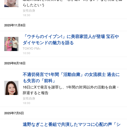
らしたという
女性自身
18:30
2025年11月8日
「ウチらのイイブン!」に美容家芸人が登場 宝石や
ダイヤモンドの魅力を語る
TOKYO FM+
10:00
2025年8月18日
不適切発言で1年間「活動自粛」の女流棋士 過去に
も失言の「前科」
16日にXで発言を謝罪し、1年間の対局以外の活動を自粛・
辞退すると報告
女性自身
18:00
2025年7月5日
遠野なぎこと番組で共演したマツコに心配の声「シ