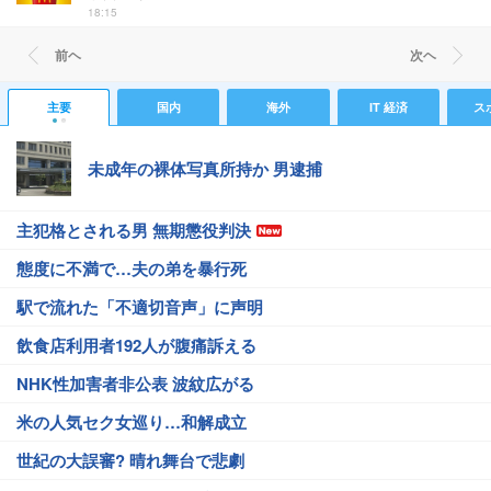
18:15
前ヘ
次ヘ
主要
国内
海外
IT 経済
ス
未成年の裸体写真所持か 男逮捕
主犯格とされる男 無期懲役判決
態度に不満で…夫の弟を暴行死
駅で流れた「不適切音声」に声明
飲食店利用者192人が腹痛訴える
NHK性加害者非公表 波紋広がる
米の人気セク女巡り…和解成立
世紀の大誤審? 晴れ舞台で悲劇