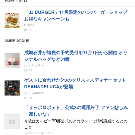
2025年11月1日
「JJ BURGER」11月限定のハンバーガーショップ
お得なキャンペーンも
Dtimes
02:30
2025年10月31日
成城石井が福袋の予約受付を11月1日から開始 オリ
ジナルバッグなど34種
オトナンサー
22:45
ゲストに合わせた3つのクリスマスディナーセット
DEAN&DELUCAが登場
るるぶ&more.
21:35
「サッポロポテト」公式Xの運用終了 ファン悲しみ
「寂しいな」
今後はカルビーPR部公式のアカウントで情報発信するとの
こと
スポニチアネックス