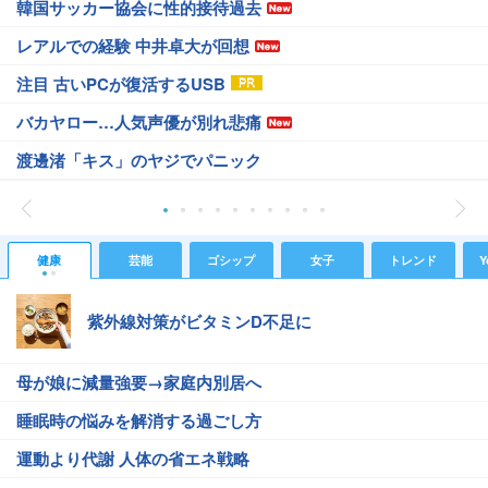
韓国サッカー協会に性的接待過去
レアルでの経験 中井卓大が回想
注目 古いPCが復活するUSB
バカヤロー…人気声優が別れ悲痛
渡邊渚「キス」のヤジでパニック
健康
芸能
ゴシップ
女子
トレンド
Y
紫外線対策がビタミンD不足に
母が娘に減量強要→家庭内別居へ
睡眠時の悩みを解消する過ごし方
運動より代謝 人体の省エネ戦略