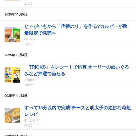
21:15
2025年11月5日
じゃがいもから「代替のり」を作る?カルビーが数
量限定で発売へ
cocotte
14:30
2025年11月4日
「TRICKS」をレシートで応募 オーリーのぬいぐる
みなど抽選で当たる
Dtimes
10:55
2025年11月3日
すべて15分以内で完成!チーズと明太子の絶妙な時短
レシピ
E・レシピ
07:00