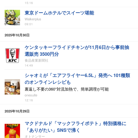
15:16
東京ドームホテルでスイーツ堪能
Walkerplus
09:01
2025年10月30日
ケンタッキーフライドチキンが11月6日から事前抽
選販売 3500円分
食品産業新聞社
14:49
シャオミが「エアフライヤー6.5L」発売へ 101種類
のオンラインレシピも
裏返し不要の360°対流加熱で、簡単調理が可能
onesuite
12:16
2025年10月29日
マクドナルド「マックフライポテト」特別価格に
「ありがたい」SNSで沸く
オトナンサー