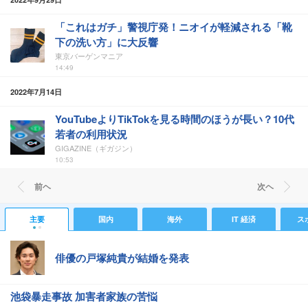
「これはガチ」警視庁発！ニオイが軽減される「靴
下の洗い方」に大反響
東京バーゲンマニア
14:49
2022年7月14日
YouTubeよりTikTokを見る時間のほうが長い？10代
若者の利用状況
GIGAZINE（ギガジン）
10:53
前ヘ
次ヘ
主要
国内
海外
IT 経済
ス
俳優の戸塚純貴が結婚を発表
池袋暴走事故 加害者家族の苦悩