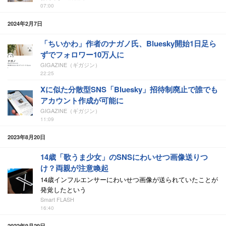
07:00
2024年2月7日
「ちいかわ」作者のナガノ氏、Bluesky開始1日足ら
ずでフォロワー10万人に
GIGAZINE（ギガジン）
22:25
Xに似た分散型SNS「Bluesky」招待制廃止で誰でも
アカウント作成が可能に
GIGAZINE（ギガジン）
11:09
2023年8月20日
14歳「歌うま少女」のSNSにわいせつ画像送りつ
け？両親が注意喚起
14歳インフルエンサーにわいせつ画像が送られていたことが
発覚したという
Smart FLASH
16:40
2022年9月29日