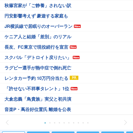
秋篠宮家が「ご静養」されない訳
円安影響考えず 豪遊する家庭も
JR横浜線で居眠りのオーバーラン
ケニア人と結婚「差別」のリアル
長友、FC東京で現役続行を宣言
スクバル「デトロイト戻りたい」
ラグビー選手が熱中症で倒れ死亡
レンタカー予約 10万円分当たる
「許せない不祥事タレント」1位
大倉忠義「鳥貴族」実父と初共演
音楽P・蔦谷好位置氏 離婚を公表