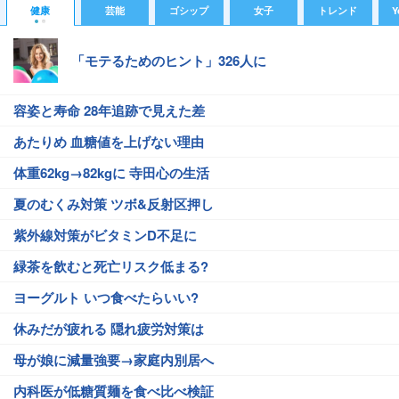
健康
芸能
ゴシップ
女子
トレンド
Y
「モテるためのヒント」326人に
容姿と寿命 28年追跡で見えた差
あたりめ 血糖値を上げない理由
体重62kg→82kgに 寺田心の生活
夏のむくみ対策 ツボ&反射区押し
紫外線対策がビタミンD不足に
緑茶を飲むと死亡リスク低まる?
ヨーグルト いつ食べたらいい?
休みだが疲れる 隠れ疲労対策は
母が娘に減量強要→家庭内別居へ
内科医が低糖質麺を食べ比べ検証