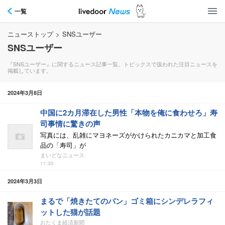
一覧
ニューストップ
>
SNSユーザー
SNSユーザー
『SNSユーザー』に関するニュース記事一覧。トピックスで扱われた注目ニュースを
掲載しています。
2024年3月8日
中国に2カ月滞在した男性「本物を俺に食わせろ」寿
司事情に驚きの声
写真には、乱雑にマヨネーズがかけられたカニカマと加工食
品の「寿司」が
まいどなニュース
11:30
2024年3月3日
まるで「焼きたてのパン」ゴミ箱にシンデレラフィ
ットした猫が話題
おたくま経済新聞