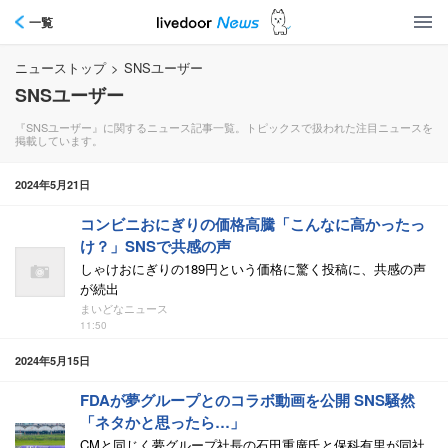
一覧
ニューストップ
>
SNSユーザー
SNSユーザー
『SNSユーザー』に関するニュース記事一覧。トピックスで扱われた注目ニュースを
掲載しています。
2024年5月21日
コンビニおにぎりの価格高騰「こんなに高かったっ
け？」SNSで共感の声
しゃけおにぎりの189円という価格に驚く投稿に、共感の声
が続出
まいどなニュース
11:50
2024年5月15日
FDAが夢グループとのコラボ動画を公開 SNS騒然
「ネタかと思ったら…」
CMと同じく夢グループ社長の石田重廣氏と保科有里が同社