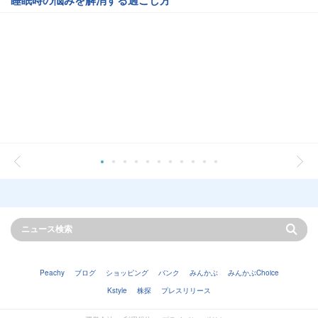
睡眠時の悩みを解消する過ごし方
Peachy
ブログ
ショッピング
バンク
みんかぶ
みんかぶChoice
Kstyle
株探
プレスリリース