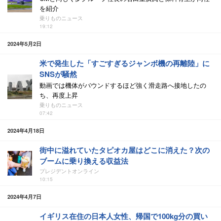
を紹介
乗りものニュース
19:12
2024年5月2日
米で発生した「すごすぎるジャンボ機の再離陸」に
SNSが騒然
動画では機体がバウンドするほど強く滑走路へ接地したの
ち、再度上昇
乗りものニュース
07:42
2024年4月18日
街中に溢れていたタピオカ屋はどこに消えた？次の
ブームに乗り換える収益法
プレジデントオンライン
10:15
2024年4月7日
イギリス在住の日本人女性、帰国で100kg分の買い