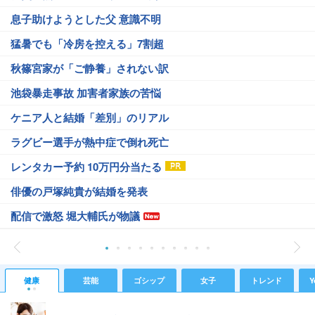
息子助けようとした父 意識不明
猛暑でも「冷房を控える」7割超
秋篠宮家が「ご静養」されない訳
池袋暴走事故 加害者家族の苦悩
ケニア人と結婚「差別」のリアル
ラグビー選手が熱中症で倒れ死亡
レンタカー予約 10万円分当たる
俳優の戸塚純貴が結婚を発表
配信で激怒 堀大輔氏が物議
健康
芸能
ゴシップ
女子
トレンド
Y