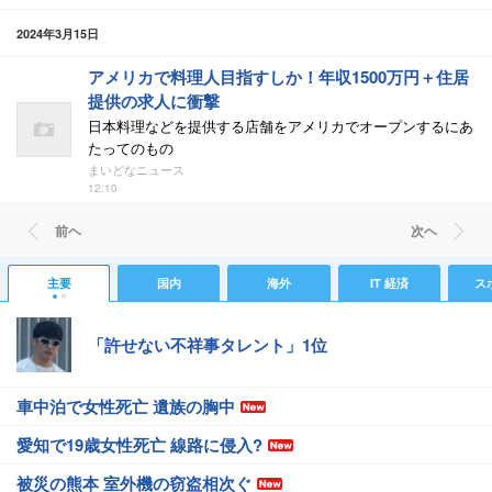
2024年3月15日
アメリカで料理人目指すしか！年収1500万円＋住居
提供の求人に衝撃
日本料理などを提供する店舗をアメリカでオープンするにあ
たってのもの
まいどなニュース
12:10
前ヘ
次ヘ
主要
国内
海外
IT 経済
ス
「許せない不祥事タレント」1位
車中泊で女性死亡 遺族の胸中
愛知で19歳女性死亡 線路に侵入?
被災の熊本 室外機の窃盗相次ぐ