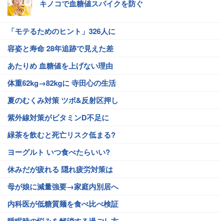
キノコで血糖値スパイクを防ぐ
「モテるためのヒント」326人に
容姿と寿命 28年追跡で見えた差
あたりめ 血糖値を上げない理由
体重62kg→82kgに 寺田心の生活
夏のむくみ対策 ツボ&反射区押し
紫外線対策がビタミンD不足に
緑茶を飲むと死亡リスク低まる?
ヨーグルト いつ食べたらいい?
休みだが疲れる 隠れ疲労対策は
母が娘に減量強要→家庭内別居へ
内科医が低糖質麺を食べ比べ検証