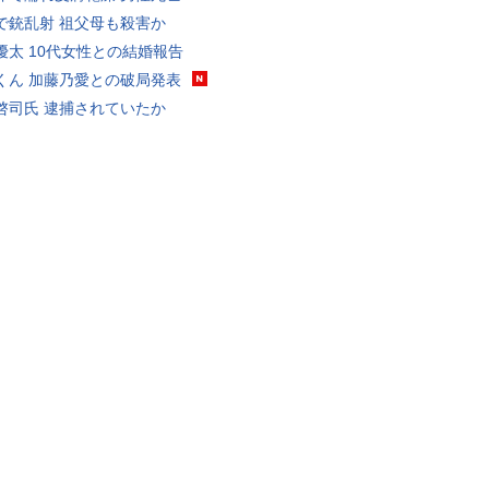
で銃乱射 祖父母も殺害か
優太 10代女性との結婚報告
くん 加藤乃愛との破局発表
啓司氏 逮捕されていたか