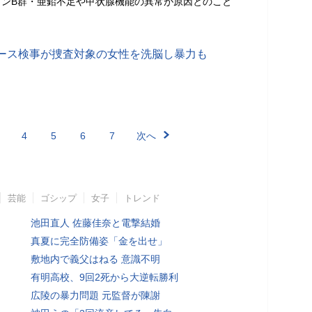
ミンB群・亜鉛不足や甲状腺機能の異常が原因とのこと
ース検事が捜査対象の女性を洗脳し暴力も
4
5
6
7
次へ
芸能
ゴシップ
女子
トレンド
池田直人 佐藤佳奈と電撃結婚
真夏に完全防備姿「金を出せ」
敷地内で義父はねる 意識不明
有明高校、9回2死から大逆転勝利
広陵の暴力問題 元監督が陳謝