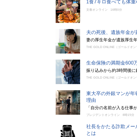
1食7キロ食べても体
文春オンライン
16時0分
夫の死後、遺族年金が
妻の厚生年金が遺族厚生
THE GOLD ONLINE（ゴールドオ
生命保険の満期金60
振り込みから約3時間後
THE GOLD ONLINE（ゴールドオ
東大卒の外銀マンが年
理由
「自分の名前が入る仕事が
プレジデントオンライン
8時15分
社長をかたる詐欺メー
とは