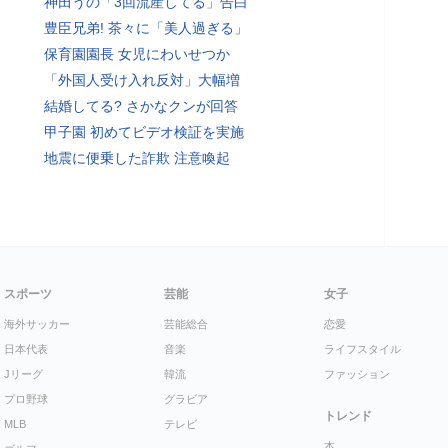
神田うの「3回流産してる」告白
豊臣兄弟! 茶々に「美人過ぎる」
保育園園長 女児にわいせつか
「外国人受け入れ反対」大幅増
結婚してる? さかなクンが回答
甲子園 初めてビデオ検証を実施
地震に便乗した詐欺 注意喚起
スポーツ
芸能
女子
海外サッカー
芸能総合
恋愛
日本代表
音楽
ライフスタイル
Jリーグ
韓流
ファッション
プロ野球
グラビア
トレンド
MLB
テレビ
本