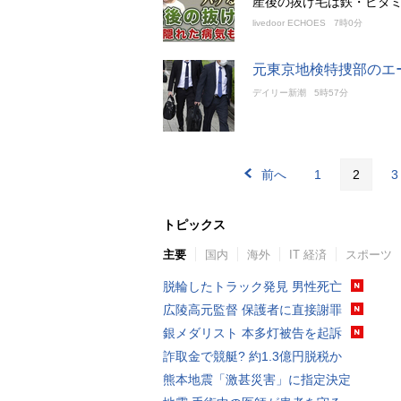
産後の抜け毛は鉄・ビタ
livedoor ECHOES
7時0分
元東京地検特捜部のエ
デイリー新潮
5時57分
前へ
1
2
3
トピックス
主要
国内
海外
IT 経済
スポーツ
脱輪したトラック発見 男性死亡
広陵高元監督 保護者に直接謝罪
銀メダリスト 本多灯被告を起訴
詐取金で競艇? 約1.3億円脱税か
熊本地震「激甚災害」に指定決定