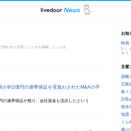
お知
映画
で扱われた注目ニュースを掲載しています。
い。
ト！
主要
脱輪
広陵
長が約2億円の連帯保証を背負わされたM&Aの手
銀メ
詐取
円の連帯保証が残り、会社資金も流出したという
熊本
分
地震
くら
服は