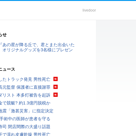
livedoor
らせ
『あの星が降る丘で、君とまた出会いた
』オリジナルグッズを3名様にプレゼン
ニュース
したトラック発見 男性死亡
高元監督 保護者に直接謝罪
ダリスト 本多灯被告を起訴
金で競艇? 約1.3億円脱税か
地震「激甚災害」に指定決定
 手術中の医師が患者を守る
寿司 閉店間際の大盛り話題
汗で濡れ皮膚乾燥 男性死亡