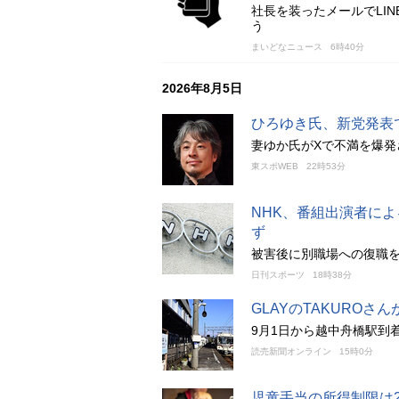
社長を装ったメールでLI
う
まいどなニュース
6時40分
2026年8月5日
ひろゆき氏、新党発表
妻ゆか氏がXで不満を爆
東スポWEB
22時53分
NHK、番組出演者に
ず
被害後に別職場への復職を
日刊スポーツ
18時38分
GLAYのTAKURO
9月1日から越中舟橋駅到着
読売新聞オンライン
15時0分
児童手当の所得制限は2