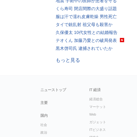
地震 手術中の医師が患者を守る
くら寿司 閉店間際の大盛り話題
服は汗で濡れ皮膚乾燥 男性死亡
タイで銃乱射 祖父母も殺害か
久保優太 10代女性との結婚報告
テオくん 加藤乃愛との破局発表
黒木啓司氏 逮捕されていたか
もっと見る
ニューストップ
IT 経済
経済総合
主要
マーケット
Web
国内
ガジェット
社会
ITビジネス
政治