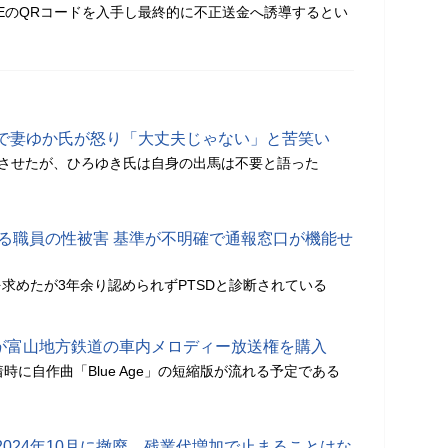
NEのQRコードを入手し最終的に不正送金へ誘導するとい
で妻ゆか氏が怒り「大丈夫じゃない」と苦笑い
発させたが、ひろゆき氏は自身の出馬は不要と語った
よる職員の性被害 基準が不明確で通報窓口が機能せ
求めたが3年余り認められずPTSDと診断されている
さんが富山地方鉄道の車内メロディー放送権を購入
時に自作曲「Blue Age」の短縮版が流れる予定である
024年10月に撤廃、残業代増加で止まることはな