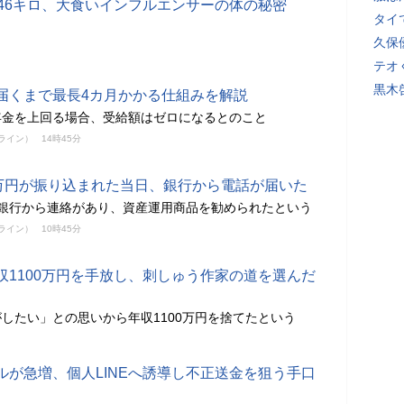
重46キロ、大食いインフルエンサーの体の秘密
タイ
久保
テオ
黒木
届くまで最長4カ月かかる仕組みを解説
年金を上回る場合、受給額はゼロになるとのこと
ンライン）
14時45分
0万円が振り込まれた当日、銀行から電話が届いた
に銀行から連絡があり、資産運用商品を勧められたという
ンライン）
10時45分
収1100万円を手放し、刺しゅう作家の道を選んだ
したい」との思いから年収1100万円を捨てたという
ルが急増、個人LINEへ誘導し不正送金を狙う手口