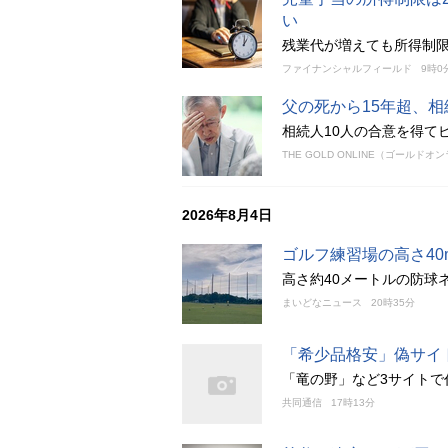
い
残業代が増えても所得制
ファイナンシャルフィールド
9時0
父の死から15年超、
相続人10人の合意を得てビ
THE GOLD ONLINE（ゴールドオ
2026年8月4日
ゴルフ練習場の高さ4
高さ約40メートルの防球
まいどなニュース
20時35分
「希少品格安」偽サイ
「竜の野」など3サイトで
共同通信
17時13分