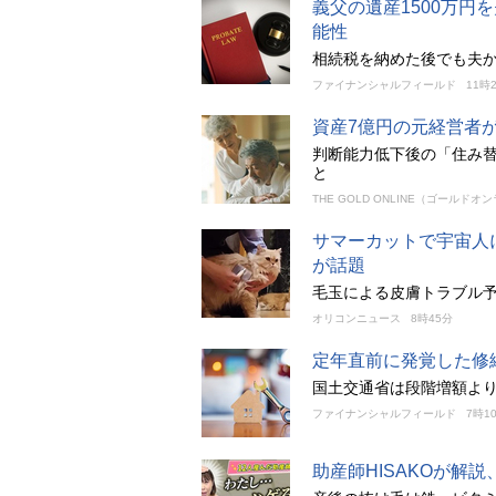
義父の遺産1500万
能性
相続税を納めた後でも夫
ファイナンシャルフィールド
11時
資産7億円の元経営者
判断能力低下後の「住み
と
THE GOLD ONLINE（ゴールドオ
サマーカットで宇宙人
が話題
毛玉による皮膚トラブル
オリコンニュース
8時45分
定年直前に発覚した修
国土交通省は段階増額よ
ファイナンシャルフィールド
7時1
助産師HISAKOが解