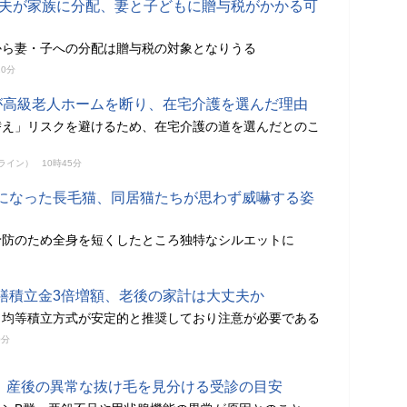
円を夫が家族に分配、妻と子どもに贈与税がかかる可
から妻・子への分配は贈与税の対象となりうる
20分
が高級老人ホームを断り、在宅介護を選んだ理由
替え」リスクを避けるため、在宅介護の道を選んだとのこ
ンライン）
10時45分
になった長毛猫、同居猫たちが思わず威嚇する姿
予防のため全身を短くしたところ独特なシルエットに
繕積立金3倍増額、老後の家計は大丈夫か
り均等積立方式が安定的と推奨しており注意が必要である
0分
説、産後の異常な抜け毛を見分ける受診の目安