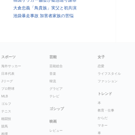
韓国サッカー協会が疑惑巡り謝罪
大倉忠義「鳥貴族」実父と初共演
池袋暴走事故 加害者家族の苦悩
スポーツ
芸能
女子
海外サッカー
芸能総合
恋愛
日本代表
音楽
ライフスタイル
Jリーグ
韓流
ファッション
プロ野球
グラビア
トレンド
MLB
テレビ
本
ゴルフ
ゴシップ
教育・仕事
テニス
からだ
格闘技
映画
マネー
競馬
レビュー
車
相撲