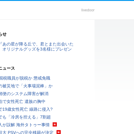
livedoor
らせ
『あの星が降る丘で、君とまた出会いた
』オリジナルグッズを3名様にプレゼン
ニュース
歳国税職員が脱税か 懲戒免職
の被災地で「火事場泥棒」か
郵便のシステム障害が解消
泊で女性死亡 遺族の胸中
で19歳女性死亡 線路に侵入?
でも「冷房を控える」7割超
人が誤解 海外タトゥー事情
航大 PSVへの完全移籍が決定