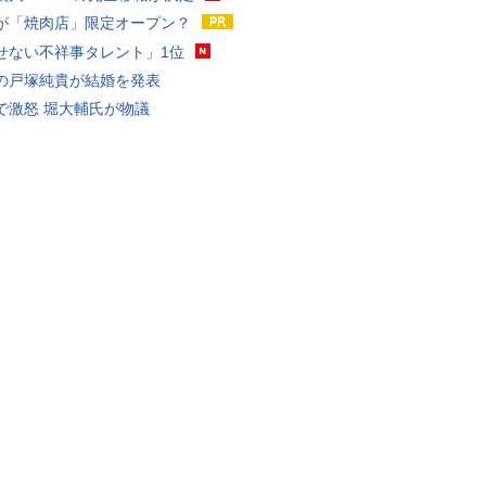
が「焼肉店」限定オープン？
せない不祥事タレント」1位
の戸塚純貴が結婚を発表
で激怒 堀大輔氏が物議