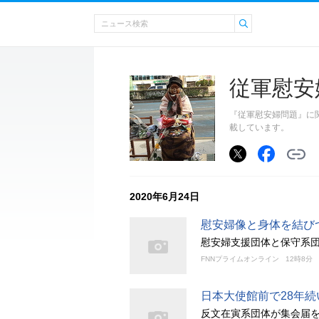
従軍慰安
『従軍慰安婦問題』に
載しています。
2020年6月24日
慰安婦像と身体を結び
慰安婦支援団体と保守系
FNNプライムオンライン
12時8分
日本大使館前で28年
反文在寅系団体が集会届