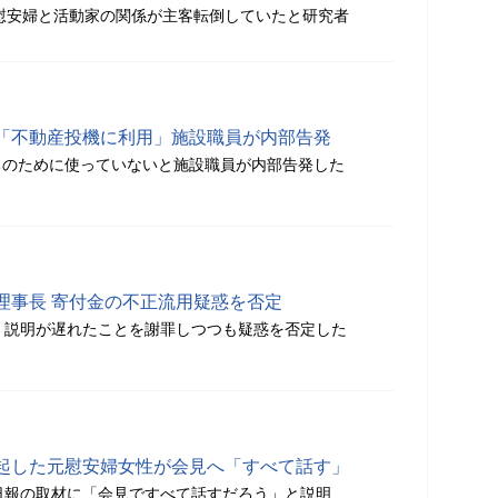
元慰安婦と活動家の関係が主客転倒していたと研究者
「不動産投機に利用」施設職員が内部告発
ちのために使っていないと施設職員が内部告発した
理事長 寄付金の不正流用疑惑を否定
、説明が遅れたことを謝罪しつつも疑惑を否定した
起した元慰安婦女性が会見へ「すべて話す」
日報の取材に「会見ですべて話すだろう」と説明