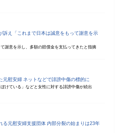
が訴え「これまで日本は誠意をもって謝意を示
って謝意を示し、多額の賠償金を支払ってきたと指摘
た元慰安婦 ネットなどで誹謗中傷の標的に
「ぼけている」などと女性に対する誹謗中傷が続出
れる元慰安婦支援団体 内部分裂の始まりは23年