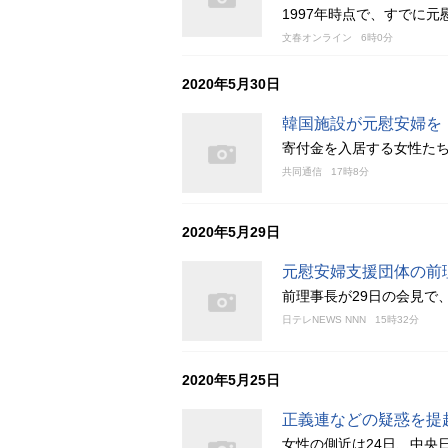
1997年時点で、すでに
文春オンライン
6時0分
2020年5月30日
韓国施設が元慰安婦を
寄付金を入居する女性た
共同通信
17時8分
2020年5月29日
元慰安婦支援団体の前
前理事長が29日の会見で
日テレNEWS NNN
15時32分
2020年5月25日
正義連などの疑惑を提
女性の側近は24日、中央