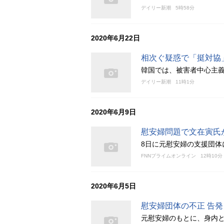
デイリー新潮
5時58分
2020年6月22日
相次ぐ疑惑で「挺対協
韓国では、被害者中心主
デイリー新潮
11時1分
2020年6月9日
慰安婦問題で文在寅氏
8日に元慰安婦の支援団体
FNNプライムオンライン
12時10分
2020年6月5日
慰安婦団体の不正 告
元慰安婦のもとに、身内