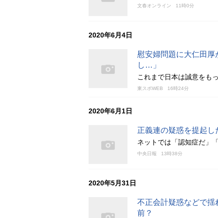
文春オンライン
11時0分
2020年6月4日
慰安婦問題に大仁田厚
し…」
これまで日本は誠意をも
東スポWEB
16時24分
2020年6月1日
正義連の疑惑を提起し
ネットでは「認知症だ」
中央日報
13時38分
2020年5月31日
不正会計疑惑などで揺
前？