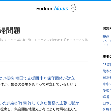
お知
婦問題
映画
関するニュース記事一覧。トピックスで扱われた注目ニュースを掲
い。
ト！
主要
25
熊本
日本
つけ抵抗 韓国で支援団体と保守団体が対立
車中
団体が、集会の会場をめぐって対立しているという
愛知
猛暑
続いた集会が終焉 許してきた警察の主張に嘘か
日本
を提出し、集会開催地優先占有により終焉を迎えた
佐野