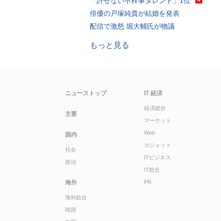
「許せない不祥事タレント」1位
俳優の戸塚純貴が結婚を発表
配信で激怒 堀大輔氏が物議
もっと見る
ニューストップ
IT 経済
経済総合
主要
マーケット
Web
国内
ガジェット
社会
ITビジネス
政治
IT総合
海外
PR
海外総合
韓国