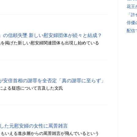
花王
「許
俳優
配信
」の信頼失墜 新しい慰安婦団体が続々と結成？
義を掲げた新しい慰安婦関連団体も出現し始めている
が安倍首相の謝罪を全否定「真の謝罪に至らず」
による疑惑について言及した文氏
発した元慰安婦の女性に罵詈雑言
ともいえる進歩層からの罵詈雑言が飛んでいるという