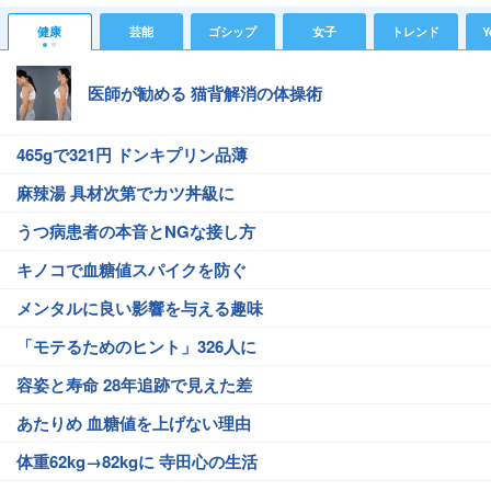
健康
芸能
ゴシップ
女子
トレンド
Y
医師が勧める 猫背解消の体操術
465gで321円 ドンキプリン品薄
麻辣湯 具材次第でカツ丼級に
うつ病患者の本音とNGな接し方
キノコで血糖値スパイクを防ぐ
メンタルに良い影響を与える趣味
「モテるためのヒント」326人に
容姿と寿命 28年追跡で見えた差
あたりめ 血糖値を上げない理由
体重62kg→82kgに 寺田心の生活