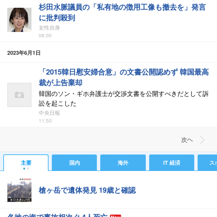
杉田水脈議員の「私有地の徴用工像も撤去を」発言
に批判殺到
女性自身
06:00
2023年6月1日
「2015韓日慰安婦合意」の文書公開認めず 韓国最高
裁が上告棄却
韓国のソン・ギホ弁護士が交渉文書を公開すべきだとして訴
訟を起こした
中央日報
11:50
次ヘ
主要
国内
海外
IT 経済
ス
槍ヶ岳で遺体発見 19歳と確認