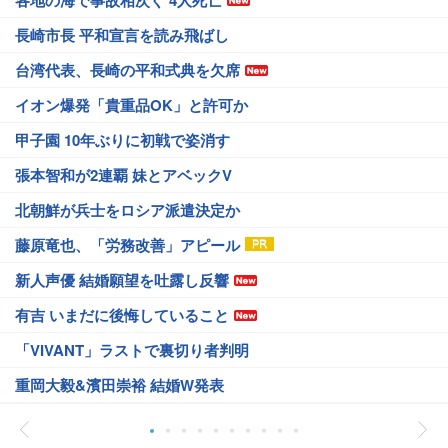
各地の海で事故相次ぐ 4人死亡
長崎市長 平和宣言を読み飛ばし
台湾代表、長崎の平和式典を欠席
イオン爆発「貴重品OK」と許可か
甲子園 10年ぶりに初戦で姿消す
張本智和が2連覇 妹とアベックV
北朝鮮が兵士をロシア派遣決定か
藤原竜也、「労務改善」アピール
新人声優 結婚願望を吐露し反響
有吉 いまだに後悔していること
「VIVANT」ラストで裏切り者判明
重岡大毅&濱田崇裕 結婚W発表