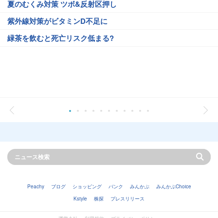
夏のむくみ対策 ツボ&反射区押し
紫外線対策がビタミンD不足に
緑茶を飲むと死亡リスク低まる?
Peachy
ブログ
ショッピング
バンク
みんかぶ
みんかぶChoice
Kstyle
株探
プレスリリース