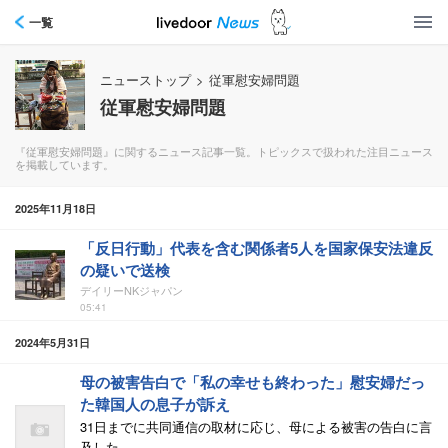
一覧
ニューストップ
>
従軍慰安婦問題
従軍慰安婦問題
『従軍慰安婦問題』に関するニュース記事一覧。トピックスで扱われた注目ニュース
を掲載しています。
2025年11月18日
「反日行動」代表を含む関係者5人を国家保安法違反
の疑いで送検
デイリーNKジャパン
05:41
2024年5月31日
母の被害告白で「私の幸せも終わった」慰安婦だっ
た韓国人の息子が訴え
31日までに共同通信の取材に応じ、母による被害の告白に言
及した