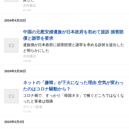
共同通信
21:04
2024年4月22日
中国の元慰安婦遺族が日本政府を初めて提訴 損害賠
償と謝罪を要求
遺族側が日本政府に損害賠償と謝罪を求める訴状を提出した
と明らかにした
共同通信
19:05
2024年3月26日
ネットの「嫌韓」が下火になった理由 空気が変わっ
たのはコロナ騒動から？
コロナ禍で、すっかり「韓国ネタ」で稼ぐどころではなくな
ったと筆者は指摘
デイリー新潮
11:10
2024年2月4日