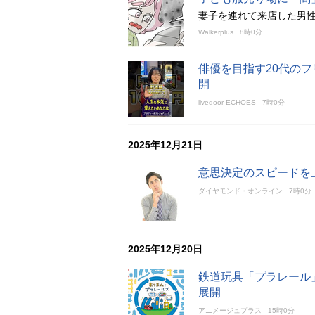
妻子を連れて来店した男
Walkerplus
8時0分
俳優を目指す20代のフ
開
livedoor ECHOES
7時0分
2025年12月21日
意思決定のスピードを
ダイヤモンド・オンライン
7時0分
2025年12月20日
鉄道玩具「プラレール
展開
アニメージュプラス
15時0分