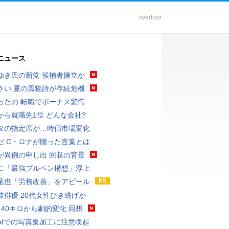
livedoor
ニュース
ゆき氏の新党 候補者擁立か
さい 夏の風物詩が存続危機
ったの 転職でボーナス驚愕
から就職先1位 どんな会社?
タの指定席が…時価市場変化
だ C・ロナが贈った言葉とは
が異例の申し出 回収の背景
に「最強ブルペン構想」浮上
竜也「労務改善」をアピール
伎俳優 20代女性ひき逃げか
140キロから劇的変化 回想
AIでの写真集加工に注意喚起