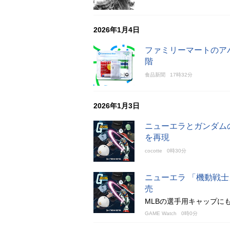
2026年1月4日
ファミリーマートのアパ
階
食品新聞
17時32分
2026年1月3日
ニューエラとガンダム
を再現
cocotte
0時30分
ニューエラ 「機動戦
売
MLBの選手用キャップにも
GAME Watch
0時0分