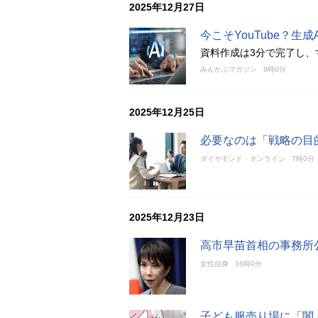
2025年12月27日
今こそYouTube？生
資料作成は3分で完了し、
みんかぶマガジン
9時0分
2025年12月25日
必要なのは「戦略の目
ダイヤモンド・オンライン
7時0分
2025年12月23日
高市早苗首相の事務所公
女性自身
16時0分
子ども服売り場に「闇