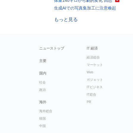
体重140キロから劇的変化 回想
生成AIでの写真集加工に注意喚起
もっと見る
ニューストップ
IT 経済
経済総合
主要
マーケット
Web
国内
ガジェット
社会
ITビジネス
政治
IT総合
海外
PR
海外総合
韓国
中国