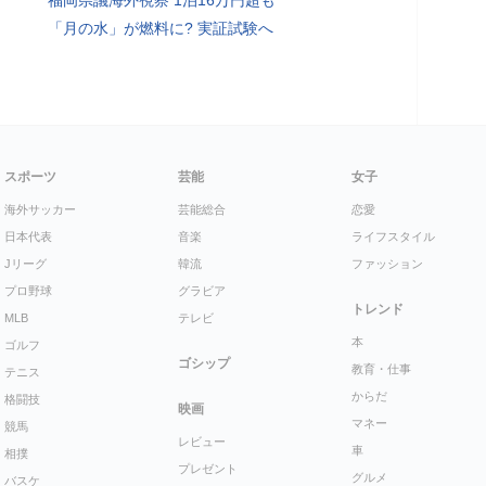
福岡県議海外視察 1泊16万円超も
「月の水」が燃料に? 実証試験へ
スポーツ
芸能
女子
海外サッカー
芸能総合
恋愛
日本代表
音楽
ライフスタイル
Jリーグ
韓流
ファッション
プロ野球
グラビア
トレンド
MLB
テレビ
本
ゴルフ
ゴシップ
教育・仕事
テニス
からだ
格闘技
映画
マネー
競馬
レビュー
車
相撲
プレゼント
グルメ
バスケ