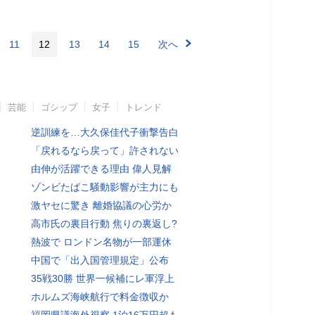
11
12
13
14
15
次へ
芸能
ゴシップ
女子
トレンド
逆訓練を…大久保佳代子衝撃告白
「戻れるなら戻って」許されない
由伸が活躍できる理由 偉人見解
ゾンビたばこ騒動影響が主力にも
激ヤセに驚き 離婚協議の心労か
高市氏の裏目行動 焦りの裏返し?
熱波で ロンドン名物が一部運休
中国で「出入国管理規定」公布
35戦30勝 世界一候補にレ軍浮上
ホルムズ海峡航行で料金徴収か