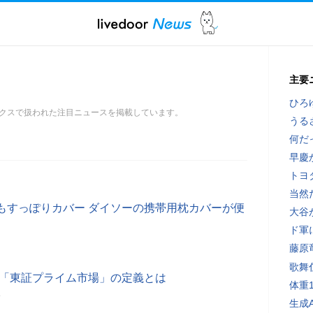
主要
ひろ
クスで扱われた注目ニュースを掲載しています。
うる
何だ
早慶
トヨ
当然
もすっぽりカバー ダイソーの携帯用枕カバーが便
大谷
ド軍
藤原
歌舞
」「東証プライム市場」の定義とは
体重
分
生成