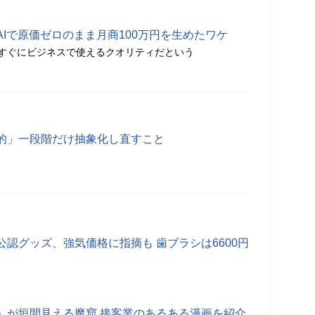
成AIで原価ゼロのまま月商100万円を生めたワケ
すぐにビジネスで使えるクオリティだという
的」一段階だけ抽象化し直すこと
認グッズ、強気価格に指摘も 歯ブラシは6600円
」が垣間見える魔窟 接客業のあるある漫画を紹介