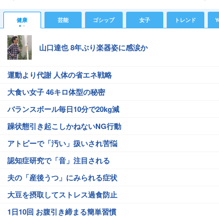
健康
芸能
ゴシップ
女子
トレンド
Y
山口達也 8年ぶり楽器姿に感涙か
運動より代謝 人体の省エネ戦略
大食い女子 46キロ体型の秘密
バランスボール毎日10分で20kg減
躁状態引き起こしかねないNG行動
アトピーで「汚い」扱いされ苦悩
認知症研究で「音」注目される
夫の「産後うつ」にみられる症状
大豆を摂取してストレス過食防止
1日10回 お腹引き締まる簡単習慣