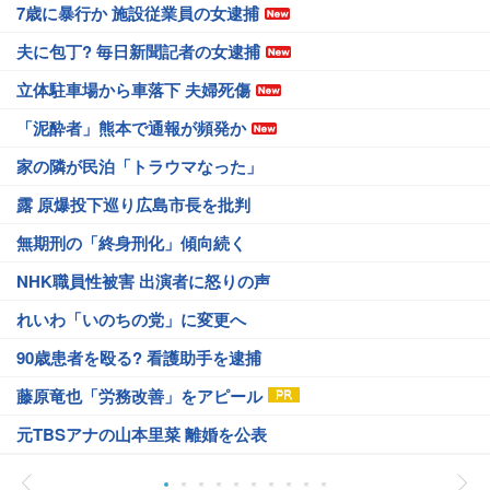
7歳に暴行か 施設従業員の女逮捕
夫に包丁? 毎日新聞記者の女逮捕
立体駐車場から車落下 夫婦死傷
「泥酔者」熊本で通報が頻発か
家の隣が民泊「トラウマなった」
露 原爆投下巡り広島市長を批判
無期刑の「終身刑化」傾向続く
NHK職員性被害 出演者に怒りの声
れいわ「いのちの党」に変更へ
90歳患者を殴る? 看護助手を逮捕
藤原竜也「労務改善」をアピール
元TBSアナの山本里菜 離婚を公表