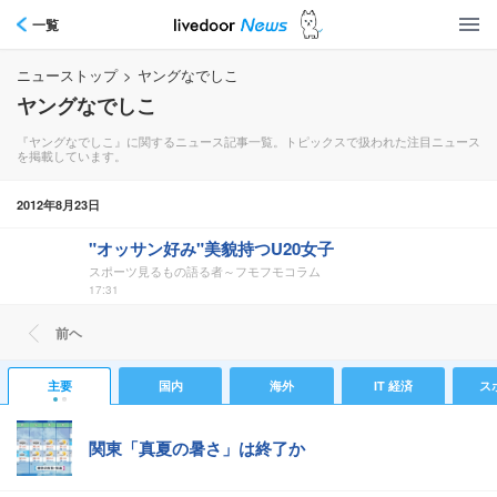
一覧
ニューストップ
>
ヤングなでしこ
ヤングなでしこ
『ヤングなでしこ』に関するニュース記事一覧。トピックスで扱われた注目ニュース
を掲載しています。
2012年8月23日
"オッサン好み"美貌持つU20女子
スポーツ見るもの語る者～フモフモコラム
17:31
前ヘ
主要
国内
海外
IT 経済
ス
関東「真夏の暑さ」は終了か