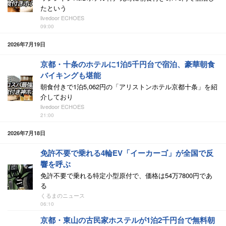
たという
livedoor ECHOES
09:00
2026年7月19日
京都・十条のホテルに1泊5千円台で宿泊、豪華朝食
バイキングも堪能
朝食付きで1泊5,062円の「アリストンホテル京都十条」を紹
介しており
livedoor ECHOES
21:00
2026年7月18日
免許不要で乗れる4輪EV「イーカーゴ」が全国で反
響を呼ぶ
免許不要で乗れる特定小型原付で、価格は54万7800円であ
る
くるまのニュース
06:10
京都・東山の古民家ホステルが1泊2千円台で無料朝