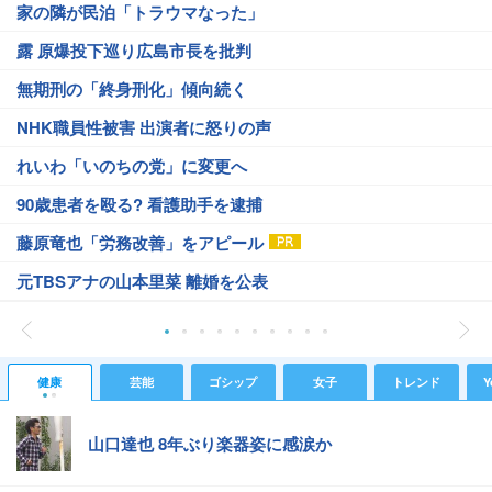
家の隣が民泊「トラウマなった」
露 原爆投下巡り広島市長を批判
無期刑の「終身刑化」傾向続く
NHK職員性被害 出演者に怒りの声
れいわ「いのちの党」に変更へ
90歳患者を殴る? 看護助手を逮捕
藤原竜也「労務改善」をアピール
元TBSアナの山本里菜 離婚を公表
健康
芸能
ゴシップ
女子
トレンド
Y
山口達也 8年ぶり楽器姿に感涙か