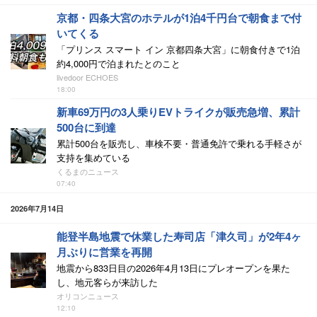
京都・四条大宮のホテルが1泊4千円台で朝食まで付
いてくる
「プリンス スマート イン 京都四条大宮」に朝食付きで1泊
約4,000円で泊まれたとのこと
livedoor ECHOES
18:00
新車69万円の3人乗りEVトライクが販売急増、累計
500台に到達
累計500台を販売し、車検不要・普通免許で乗れる手軽さが
支持を集めている
くるまのニュース
07:40
2026年7月14日
能登半島地震で休業した寿司店「津久司」が2年4ヶ
月ぶりに営業を再開
地震から833日目の2026年4月13日にプレオープンを果た
し、地元客らが来訪した
オリコンニュース
12:10