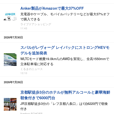
Anker製品がAmazonで最大37%OFF
充電器やケーブル、モバイルバッテリーなどが最大37%オフ
で購入できる
ライブドアショッピング
11:43
2026年7月30日
スバルがレヴォーグ レイバックにストロングHEVモ
デルを追加発表
WLTCモード燃費19.0km/LのAWDを実現し、全高1550mmで
立体駐車場に対応する
くるまのニュース
13:10
2026年7月26日
京都駅徒歩3分のホテルが無料アルコールと豪華海鮮
朝食付きで6000円台
JR京都駅徒歩3分の「レフ京都八条口」は1泊6220円で朝食
付き
livedoor ECHOES