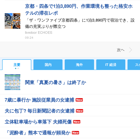
京都・四条で1泊3,890円、作業環境も整った格安ホ
テルの滞在レポ
「ザ・ワンファイブ京都四条」に1泊3,890円で宿泊でき、設
備の充実ぶりが際立つ
livedoor ECHOES
09:24
次ヘ
主要
国内
海外
IT 経済
ス
関東「真夏の暑さ」は終了か
7歳に暴行か 施設従業員の女逮捕
夫に包丁? 毎日新聞記者の女逮捕
立体駐車場から車落下 夫婦死傷
「泥酔者」熊本で通報が頻発か