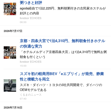
粥つきと好評
agoda経由で1泊2,225円、無料朝粥付きの古民家ホステルが
好評との内容
livedoor ECHOES
06:00
2026年7月17日
京都・四条大宮で1泊4,310円、無料朝食付きホテル
の快適な実力
「ホテルメルディア京都四条大宮」は1泊4,310円で無料お粥
朝食も付くという
livedoor ECHOES
15:00
スズキ初の軽商用BEV「eエブリイ」が発売、静粛
性と積載力を両立
スズキ・ダイハツ・トヨタの3社共同開発で、ダイハツの
OEMモデルである
くるまのニュース
07:40
2026年7月16日