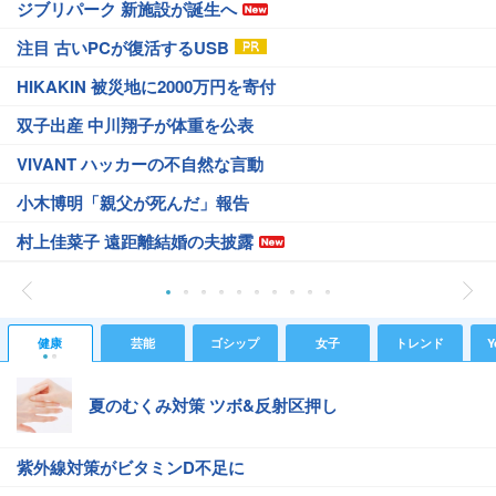
ジブリパーク 新施設が誕生へ
注目 古いPCが復活するUSB
HIKAKIN 被災地に2000万円を寄付
双子出産 中川翔子が体重を公表
VIVANT ハッカーの不自然な言動
小木博明「親父が死んだ」報告
村上佳菜子 遠距離結婚の夫披露
健康
芸能
ゴシップ
女子
トレンド
Y
夏のむくみ対策 ツボ&反射区押し
紫外線対策がビタミンD不足に