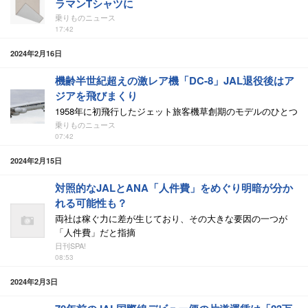
ラマンTシャツに
乗りものニュース
17:42
2024年2月16日
機齢半世紀超えの激レア機「DC-8」JAL退役後はア
ジアを飛びまくり
1958年に初飛行したジェット旅客機草創期のモデルのひとつ
乗りものニュース
07:42
2024年2月15日
対照的なJALとANA「人件費」をめぐり明暗が分か
れる可能性も？
両社は稼ぐ力に差が生じており、その大きな要因の一つが
「人件費」だと指摘
日刊SPA!
08:53
2024年2月3日