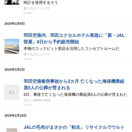
時計を使用するそう
乗りものニュース
07:42
2024年3月9日
羽田空港内、羽田エクセルホテル東急に「新・JAL
部屋」6日から予約販売開始
本物のコックピット部品を活用したコンセプトルームだ
乗りものニュース
14:12
2024年3月2日
羽田空港衝突事故から2カ月 亡くなった海保機乗組
員5人の公葬が営まれる
2日、事故で亡くなった海保機の乗組員5人の公葬が営まれた
日テレNEWS NNN
17:37
2024年2月24日
JALの毛布がまさかの「転生」リサイクルでウルト