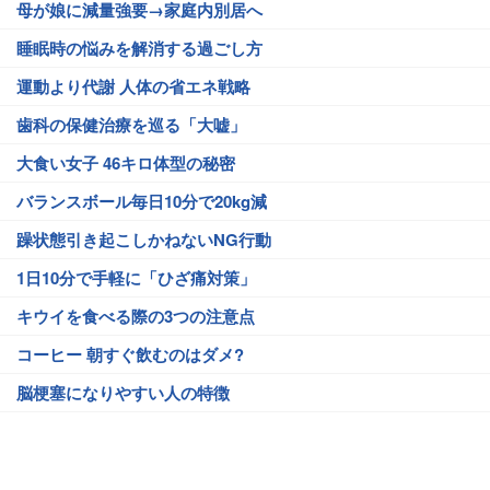
母が娘に減量強要→家庭内別居へ
睡眠時の悩みを解消する過ごし方
運動より代謝 人体の省エネ戦略
歯科の保健治療を巡る「大嘘」
大食い女子 46キロ体型の秘密
バランスボール毎日10分で20kg減
躁状態引き起こしかねないNG行動
1日10分で手軽に「ひざ痛対策」
キウイを食べる際の3つの注意点
コーヒー 朝すぐ飲むのはダメ?
脳梗塞になりやすい人の特徴