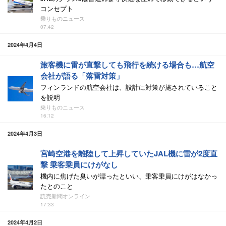
コンセプト
乗りものニュース
07:42
2024年4月4日
旅客機に雷が直撃しても飛行を続ける場合も…航空
会社が語る「落雷対策」
フィンランドの航空会社は、設計に対策が施されていること
を説明
乗りものニュース
16:12
2024年4月3日
宮崎空港を離陸して上昇していたJAL機に雷が2度直
撃 乗客乗員にけがなし
機内に焦げた臭いが漂ったといい、乗客乗員にけがはなかっ
たとのこと
読売新聞オンライン
17:33
2024年4月2日