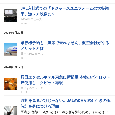
JAL入社式での「ドジャースユニフォームの大谷翔
平」激レア映像に？
J-CASTニュース
15:51
2024年3月22日
飛行機予約も「満席で乗れません」航空会社がやる
メリットとは
乗りものニュース
16:12
2024年3月17日
羽田エクセルホテル東急に新部屋 本物のパイロット
席使用しコクピット再現
乗りものニュース
11:12
時刻を見るだけじゃない…JALのCAが秒針付きの腕
時計を身につける理由
医者が機内にいないときにCAが脈を測るため、そのときに