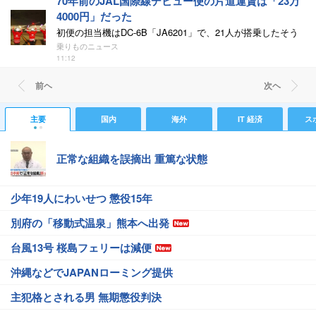
70年前のJAL国際線デビュー便の片道運賃は「23万
4000円」だった
初便の担当機はDC-6B「JA6201」で、21人が搭乗したそう
乗りものニュース
11:12
前ヘ
次ヘ
主要
国内
海外
IT 経済
ス
正常な組織を誤摘出 重篤な状態
少年19人にわいせつ 懲役15年
別府の「移動式温泉」熊本へ出発
台風13号 桜島フェリーは減便
沖縄などでJAPANローミング提供
主犯格とされる男 無期懲役判決