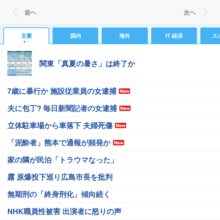
前ヘ
次ヘ
主要
国内
海外
IT 経済
ス
関東「真夏の暑さ」は終了か
7歳に暴行か 施設従業員の女逮捕
夫に包丁? 毎日新聞記者の女逮捕
立体駐車場から車落下 夫婦死傷
「泥酔者」熊本で通報が頻発か
家の隣が民泊「トラウマなった」
露 原爆投下巡り広島市長を批判
無期刑の「終身刑化」傾向続く
NHK職員性被害 出演者に怒りの声