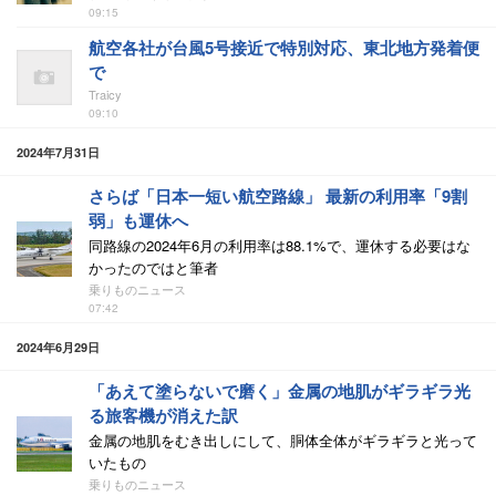
09:15
航空各社が台風5号接近で特別対応、東北地方発着便
で
Traicy
09:10
2024年7月31日
さらば「日本一短い航空路線」 最新の利用率「9割
弱」も運休へ
同路線の2024年6月の利用率は88.1%で、運休する必要はな
かったのではと筆者
乗りものニュース
07:42
2024年6月29日
「あえて塗らないで磨く」金属の地肌がギラギラ光
る旅客機が消えた訳
金属の地肌をむき出しにして、胴体全体がギラギラと光って
いたもの
乗りものニュース