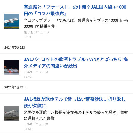
普通席と「ファースト」の中間？JAL国内線＋1000
円の「コスパ最強席」
当日アップグレードであれば、普通席からプラス1000円から
3000円で搭乗可能
乗りものニュース
07:42
2024年5月2日
JALパイロットの飲酒トラブルでANAとばっちり 海
外メディアの間違いが続出
J-CASTニュース
18:43
2024年4月26日
JAL機長が米ホテルで酔っ払い警察沙汰…折り返し
便が欠航に
米国便を運航した機長が滞在先のホテルで酔って騒ぎ、警察
に通報された影響
J-CASTニュース
21:53