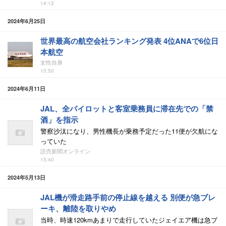
14:12
2024年6月25日
世界最高の航空会社ランキング発表 4位ANAで6位日
本航空
女性自身
15:50
2024年6月11日
JAL、全パイロットと客室乗務員に滞在先での「禁
酒」を指示
警察沙汰になり、男性機長が乗務予定だった11便が欠航にな
っていた
読売新聞オンライン
15:40
2024年5月13日
JAL機が滑走路手前の停止線を越える 別便が急ブレ
ーキ、離陸を取りやめ
当時、時速120kmあまりで走行していたジェイエア機は急ブ