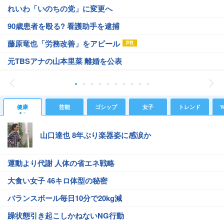
れいわ「いのちの党」に変更へ
90歳患者を殴る? 看護助手を逮捕
藤原竜也「労務改善」をアピール
元TBSアナの山本里菜 離婚を公表
健康
芸能
ゴシップ
女子
トレンド
Y
山口達也 8年ぶり楽器姿に感涙か
運動より代謝 人体の省エネ戦略
大食い女子 46キロ体型の秘密
バランスボール毎日10分で20kg減
躁状態引き起こしかねないNG行動