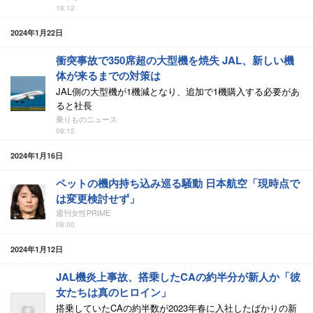
16:12
2024年1月22日
衝突事故で350席超の大型機を焼失 JAL、新しい機
体が来るまでの対策は
JAL側の大型機が1機減となり、追加で1機購入する必要があ
ると社長
乗りものニュース
08:12
2024年1月16日
ペットの機内持ち込み巡る騒動 日本航空「現時点で
は変更検討せず」
週刊女性PRIME
08:00
2024年1月12日
JAL機炎上事故、搭乗したCAの約半分が新人か「彼
女たちは真のヒロイン」
搭乗していたCAの約半数が2023年春に入社したばかりの新