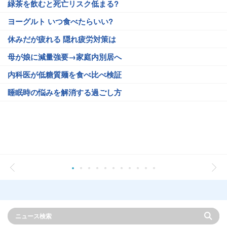
緑茶を飲むと死亡リスク低まる?
ヨーグルト いつ食べたらいい?
休みだが疲れる 隠れ疲労対策は
母が娘に減量強要→家庭内別居へ
内科医が低糖質麺を食べ比べ検証
睡眠時の悩みを解消する過ごし方