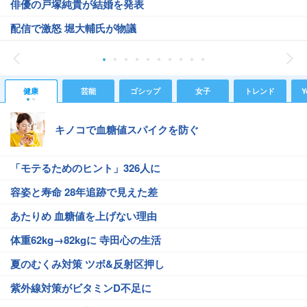
俳優の戸塚純貴が結婚を発表
配信で激怒 堀大輔氏が物議
健康
芸能
ゴシップ
女子
トレンド
Y
キノコで血糖値スパイクを防ぐ
「モテるためのヒント」326人に
容姿と寿命 28年追跡で見えた差
あたりめ 血糖値を上げない理由
体重62kg→82kgに 寺田心の生活
夏のむくみ対策 ツボ&反射区押し
紫外線対策がビタミンD不足に