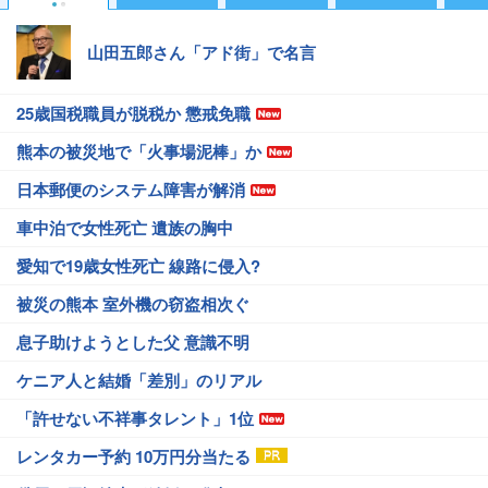
山田五郎さん「アド街」で名言
25歳国税職員が脱税か 懲戒免職
熊本の被災地で「火事場泥棒」か
日本郵便のシステム障害が解消
車中泊で女性死亡 遺族の胸中
愛知で19歳女性死亡 線路に侵入?
被災の熊本 室外機の窃盗相次ぐ
息子助けようとした父 意識不明
ケニア人と結婚「差別」のリアル
「許せない不祥事タレント」1位
レンタカー予約 10万円分当たる