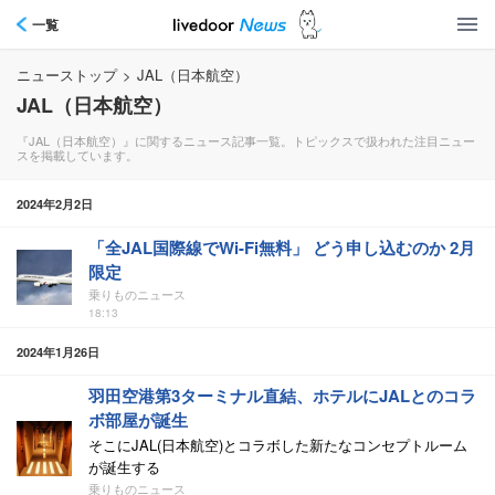
一覧
ニューストップ
>
JAL（日本航空）
JAL（日本航空）
『JAL（日本航空）』に関するニュース記事一覧。トピックスで扱われた注目ニュー
スを掲載しています。
2024年2月2日
「全JAL国際線でWi-Fi無料」 どう申し込むのか 2月
限定
乗りものニュース
18:13
2024年1月26日
羽田空港第3ターミナル直結、ホテルにJALとのコラ
ボ部屋が誕生
そこにJAL(日本航空)とコラボした新たなコンセプトルーム
が誕生する
乗りものニュース