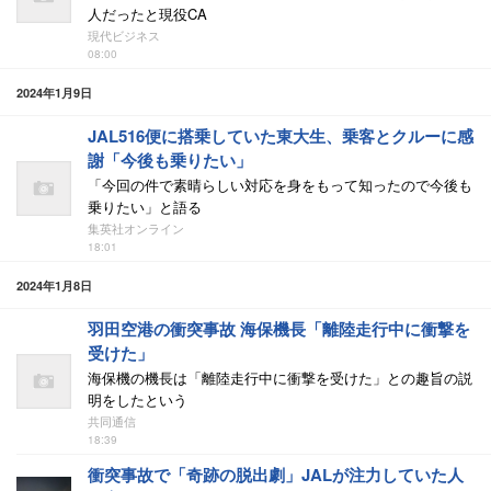
人だったと現役CA
現代ビジネス
08:00
2024年1月9日
JAL516便に搭乗していた東大生、乗客とクルーに感
謝「今後も乗りたい」
「今回の件で素晴らしい対応を身をもって知ったので今後も
乗りたい」と語る
集英社オンライン
18:01
2024年1月8日
羽田空港の衝突事故 海保機長「離陸走行中に衝撃を
受けた」
海保機の機長は「離陸走行中に衝撃を受けた」との趣旨の説
明をしたという
共同通信
18:39
衝突事故で「奇跡の脱出劇」JALが注力していた人