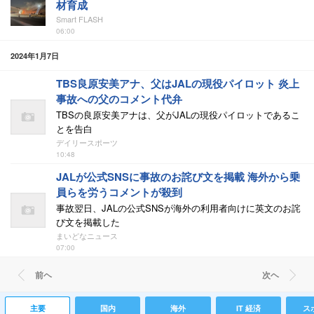
材育成
Smart FLASH
06:00
2024年1月7日
TBS良原安美アナ、父はJALの現役パイロット 炎上
事故への父のコメント代弁
TBSの良原安美アナは、父がJALの現役パイロットであるこ
とを告白
デイリースポーツ
10:48
JALが公式SNSに事故のお詫び文を掲載 海外から乗
員らを労うコメントが殺到
事故翌日、JALの公式SNSが海外の利用者向けに英文のお詫
び文を掲載した
まいどなニュース
07:00
前ヘ
次ヘ
主要
国内
海外
IT 経済
ス