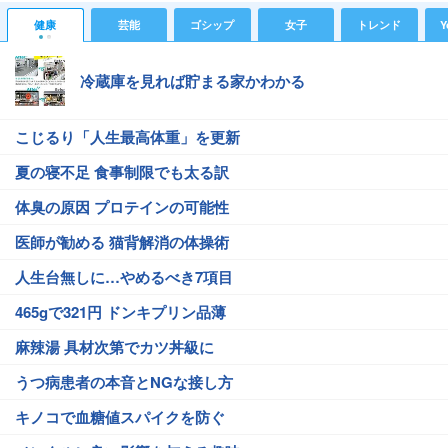
健康
芸能
ゴシップ
女子
トレンド
Y
冷蔵庫を見れば貯まる家かわかる
こじるり「人生最高体重」を更新
夏の寝不足 食事制限でも太る訳
体臭の原因 プロテインの可能性
医師が勧める 猫背解消の体操術
人生台無しに…やめるべき7項目
465gで321円 ドンキプリン品薄
麻辣湯 具材次第でカツ丼級に
うつ病患者の本音とNGな接し方
キノコで血糖値スパイクを防ぐ