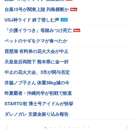
台風15号が関東上陸 列島横断か
USJ神ライド 終了惜しむ声
「介護イラつき」母踏みつけ死亡
ペットのヤギをクマが食べたか
琵琶湖 有料券の花火大会が中止
天皇皇后両陛下 熊本県に金一封
中止の花火大会、3市が関与否定
井脇ノブ子さん 体重38kg減の今
昨夏覇者・沖縄尚学が初戦で敗退
STARTO初 博士号アイドルが快挙
ダレノガレ 支援金振り込み報告