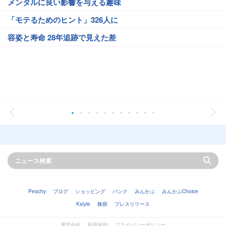
メンタルに良い影響を与える趣味
「モテるためのヒント」326人に
容姿と寿命 28年追跡で見えた差
Peachy
ブログ
ショッピング
バンク
みんかぶ
みんかぶChoice
Kstyle
株探
プレスリリース
運営会社
利用規約
プライバシーポリシー