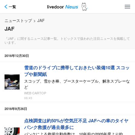
一覧
ニューストップ
>
JAF
JAF
『JAF』に関するニュース記事一覧。トピックスで扱われた注目ニュースを掲載して
います。
2016年12月30日
雪道のドライブに携帯しておきたい装備10選 スコッ
プや新聞紙
スコップ、雪かき棒、ブースターケーブル、解氷スプレーな
ど
WEB CARTOP
06:45
2016年9月26日
点検調査は約50%が空気圧不足 JAFへの車のタイヤ
パンク救援が過去最多に
パンクによる救援出動件数は、10年前の2005年度より約