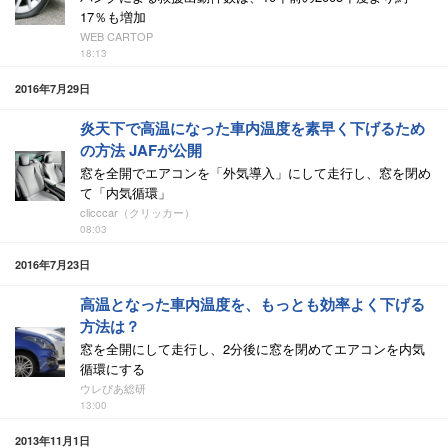
17％も増加
WEB CARTOP
18:13
2016年7月29日
炎天下で高温になった車内温度を素早く下げるため
の方法 JAFが公開
窓を全開でエアコンを「外気導入」にして走行し、窓を閉め
て「内気循環」
clicccar（クリッカー）
08:03
2016年7月23日
高温となった車内温度を、もっとも効率よく下げる
方法は？
窓を全開にして走行し、2分後に窓を閉めてエアコンを内気
循環にする
ウレぴあ総研
13:00
2013年11月1日