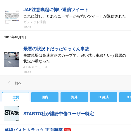
JAF注意喚起に怖い返信ツイート
これに対し、とあるユーザーから怖いツイートが返信された
ガジェット通信
19:45
2013年10月7日
最悪の状況下だったやっくん事故
事故現場は高速道路のカーブで、追い越し車線という最悪の
状況が重なった
J-CASTニュース
18:55
前ヘ
主要
国内
海外
IT 経済
ス
STARTO社が誹謗中傷ユーザー特定
路線バスとトラック 正面衝突