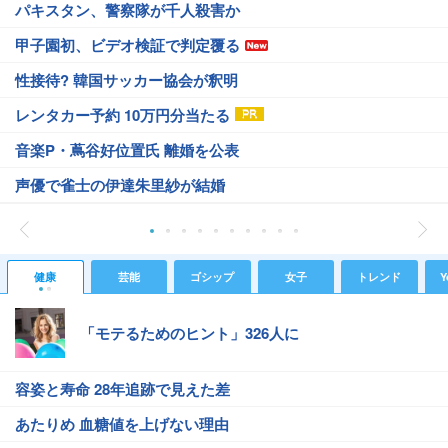
パキスタン、警察隊が千人殺害か
甲子園初、ビデオ検証で判定覆る
性接待? 韓国サッカー協会が釈明
レンタカー予約 10万円分当たる
音楽P・蔦谷好位置氏 離婚を公表
声優で雀士の伊達朱里紗が結婚
健康
芸能
ゴシップ
女子
トレンド
Y
「モテるためのヒント」326人に
容姿と寿命 28年追跡で見えた差
あたりめ 血糖値を上げない理由