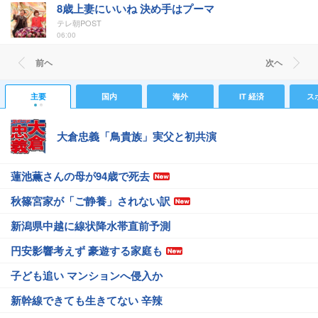
8歳上妻にいいね 決め手はプーマ
テレ朝POST
06:00
前ヘ
次ヘ
主要
国内
海外
IT 経済
ス
大倉忠義「鳥貴族」実父と初共演
蓮池薫さんの母が94歳で死去
秋篠宮家が「ご静養」されない訳
新潟県中越に線状降水帯直前予測
円安影響考えず 豪遊する家庭も
子ども追い マンションへ侵入か
新幹線できても生きてない 辛辣