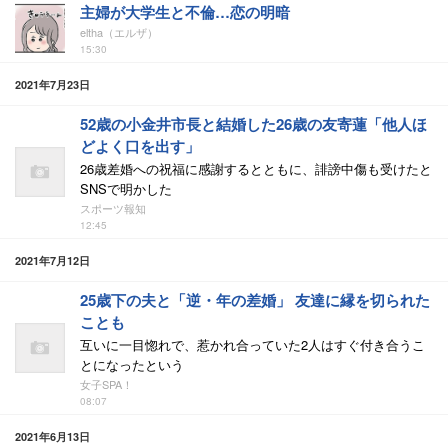
主婦が大学生と不倫…恋の明暗
eltha（エルザ）
15:30
2021年7月23日
52歳の小金井市長と結婚した26歳の友寄蓮「他人ほ
どよく口を出す」
26歳差婚への祝福に感謝するとともに、誹謗中傷も受けたと
SNSで明かした
スポーツ報知
12:45
2021年7月12日
25歳下の夫と「逆・年の差婚」 友達に縁を切られた
ことも
互いに一目惚れで、惹かれ合っていた2人はすぐ付き合うこ
とになったという
女子SPA！
08:07
2021年6月13日