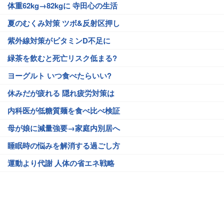
体重62kg→82kgに 寺田心の生活
夏のむくみ対策 ツボ&反射区押し
紫外線対策がビタミンD不足に
緑茶を飲むと死亡リスク低まる?
ヨーグルト いつ食べたらいい?
休みだが疲れる 隠れ疲労対策は
内科医が低糖質麺を食べ比べ検証
母が娘に減量強要→家庭内別居へ
睡眠時の悩みを解消する過ごし方
運動より代謝 人体の省エネ戦略