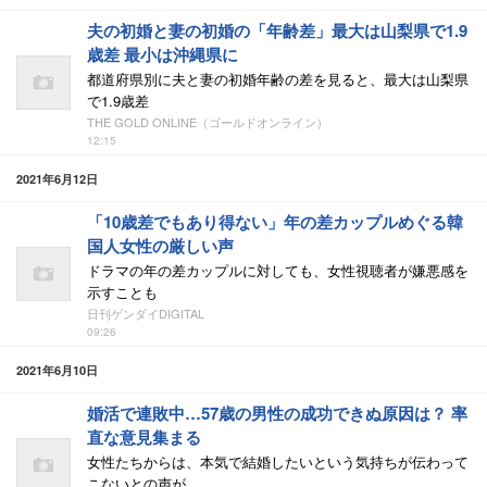
夫の初婚と妻の初婚の「年齢差」最大は山梨県で1.9
歳差 最小は沖縄県に
都道府県別に夫と妻の初婚年齢の差を見ると、最大は山梨県
で1.9歳差
THE GOLD ONLINE（ゴールドオンライン）
12:15
2021年6月12日
「10歳差でもあり得ない」年の差カップルめぐる韓
国人女性の厳しい声
ドラマの年の差カップルに対しても、女性視聴者が嫌悪感を
示すことも
日刊ゲンダイDIGITAL
09:26
2021年6月10日
婚活で連敗中…57歳の男性の成功できぬ原因は？ 率
直な意見集まる
女性たちからは、本気で結婚したいという気持ちが伝わって
こないとの声が