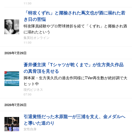
11:00
「特攻くずれ」と揶揄された蔦文也が酒に溺れた若
き日の苦悩
特攻隊員経験やプロ野球挫折を経て「くずれ」と揶揄され酒
に溺れたという
集英社オンライン
11:00
2026年7月29日
蒼井優主演「Tシャツが乾くまで」が生方美久作品
の真骨頂を見せる
脚本家・生方美久氏の過去作同様にTVer再生数が絶好調で大
ヒット中
現代ビジネス
07:00
2026年7月26日
引退覚悟だった木原龍一が三浦を支え、金メダルへ
と導いた道のり
女性自身