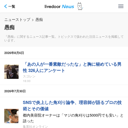
一覧
ニューストップ
>
愚痴
愚痴
『愚痴』に関するニュース記事一覧。トピックスで扱われた注目ニュースを掲載して
います。
2026年8月6日
「あの人が一番素敵だったな」と胸に秘めている男
性 326人にアンケート
スゴレン
16:00
2026年7月30日
SNSで炎上した角刈り論争、理容師が語るプロの技
術とその価値
都内美容院オーナーは「マジの角刈りは5000円でも安い」と
語った
集英社オンライン