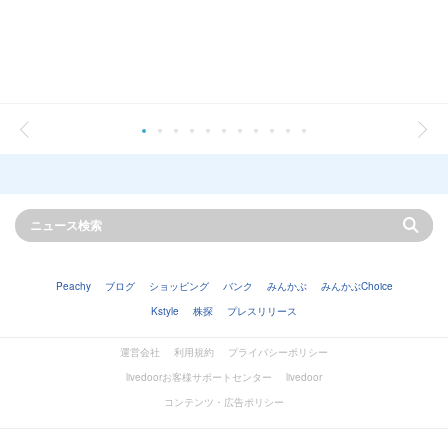
Peachy
ブログ
ショッピング
バンク
みんかぶ
みんかぶChoice
Kstyle
株探
プレスリリース
運営会社
利用規約
プライバシーポリシー
livedoorお客様サポートセンター
livedoor
コンテンツ・広告ポリシー