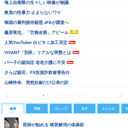
海上自衛隊の生々しい映像が物議
教員の性暴力 止まらないワケ
韓国の審判接待疑惑 JFAが調査へ
藤原竜也、「労務改善」アピール
人気YouTuber 白ビキニ加工否定
VIVANT「別班」リアルな実態とは
パー子の認知症 老老介護に不安
さらば森田、FX投資詐欺被害告白
山崎怜奈、突然妊娠だけ公表の訳
健康
芸能
ゴシップ
女子
トレンド
Y
医師が勧める 猫背解消の体操術