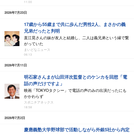
11:00
2026年7月23日
17歳から55歳まで共に歩んだ男性2人、まさかの義
兄弟だったと判明
直江晃さんの妹が友人と結婚し、二人は義兄弟という縁で繋
がっていた
まいどなニュース
06:13
2026年7月11日
明石家さんまが山田洋次監督とのケンカを回想「電
話の声だけですよ」
映画「TOKYOタクシー」で電話の声のみの出演だったにも
かかわらず
スポニチアネックス
18:58
2026年7月2日
慶應義塾大学野球部で活動しながら外銀5社から内定