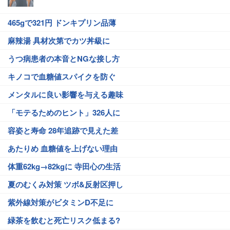
465gで321円 ドンキプリン品薄
麻辣湯 具材次第でカツ丼級に
うつ病患者の本音とNGな接し方
キノコで血糖値スパイクを防ぐ
メンタルに良い影響を与える趣味
「モテるためのヒント」326人に
容姿と寿命 28年追跡で見えた差
あたりめ 血糖値を上げない理由
体重62kg→82kgに 寺田心の生活
夏のむくみ対策 ツボ&反射区押し
紫外線対策がビタミンD不足に
緑茶を飲むと死亡リスク低まる?