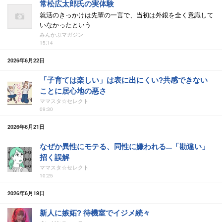
常松広太郎氏の実体験
就活のきっかけは先輩の一言で、当初は外銀を全く意識して
いなかったという
みんかぶマガジン
15:14
2026年6月22日
「子育ては楽しい」は表に出にくい?共感できない
ことに居心地の悪さ
ママスタ☆セレクト
09:30
2026年6月21日
なぜか異性にモテる、同性に嫌われる...「勘違い」
招く誤解
ママスタ☆セレクト
10:25
2026年6月19日
新人に嫉妬? 待機室でイジメ続々