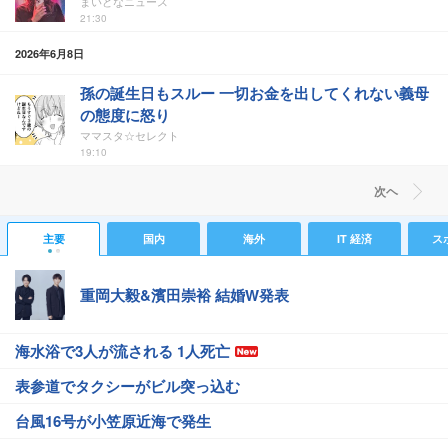
まいどなニュース
21:30
2026年6月8日
孫の誕生日もスルー 一切お金を出してくれない義母
の態度に怒り
ママスタ☆セレクト
19:10
次ヘ
主要
国内
海外
IT 経済
ス
重岡大毅&濱田崇裕 結婚W発表
海水浴で3人が流される 1人死亡
表参道でタクシーがビル突っ込む
台風16号が小笠原近海で発生