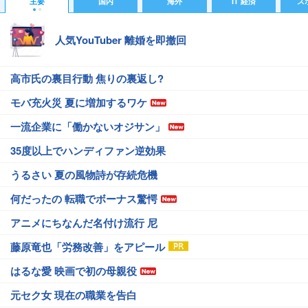
主要
国内
海外
IT 経済
ス
人気YouTuber 離婚を即撤回
高市氏の裏目行動 焦りの裏返し?
モバ充火災 夏に増加するワケ
一流企業に「働かないオジサン」
35度以上でハンディファン逆効果
うるさい 夏の風物詩が存続危機
何だったの 転職でボーナス驚愕
アニメにちなんだ名付け流行 尼
藤原竜也「労務改善」をアピール
はるな愛 映画で初の母親役
元セク女 現在の職業を告白