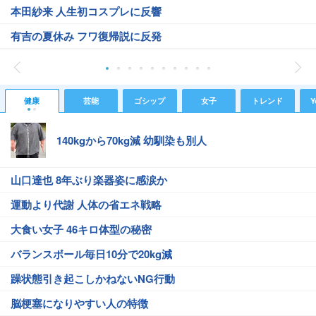
本田紗来 人生初コスプレに反響
有吉の夏休み フワ復帰説に反発
健康
芸能
ゴシップ
女子
トレンド
Y
140kgから70kg減 幼馴染も別人
山口達也 8年ぶり楽器姿に感涙か
運動より代謝 人体の省エネ戦略
大食い女子 46キロ体型の秘密
バランスボール毎日10分で20kg減
躁状態引き起こしかねないNG行動
脳梗塞になりやすい人の特徴