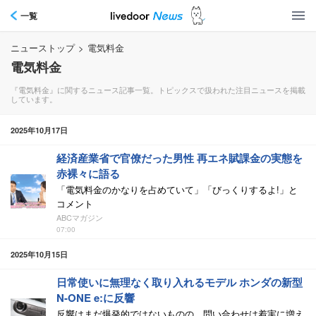
一覧
ニューストップ
>
電気料金
電気料金
『電気料金』に関するニュース記事一覧。トピックスで扱われた注目ニュースを掲載
しています。
2025年10月17日
経済産業省で官僚だった男性 再エネ賦課金の実態を
赤裸々に語る
「電気料金のかなりを占めていて」「びっくりするよ!」と
コメント
ABCマガジン
07:00
2025年10月15日
日常使いに無理なく取り入れるモデル ホンダの新型
N-ONE e:に反響
反響はまだ爆発的ではないものの、問い合わせは着実に増え