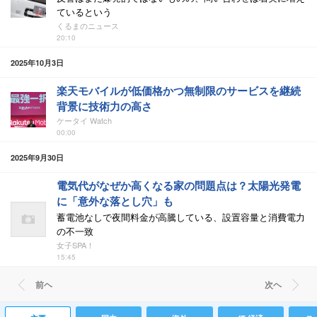
ているという
くるまのニュース
20:10
2025年10月3日
楽天モバイルが低価格かつ無制限のサービスを継続
背景に技術力の高さ
ケータイ Watch
00:00
2025年9月30日
電気代がなぜか高くなる家の問題点は？太陽光発電
に「意外な落とし穴」も
蓄電池なしで夜間料金が高騰している、設置容量と消費電力
の不一致
女子SPA！
15:45
前ヘ
次ヘ