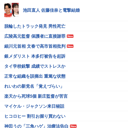
池田直人 佐藤佳奈と電撃結婚
脱輪したトラック発見 男性死亡
広陵高元監督 保護者に直接謝罪
細川元首相 文春で高市首相批判
銀メダリスト 本多灯被告を起訴
タイ学校銃撃 成績でストレスか
正常な組織を誤摘出 重篤な状態
れいわの新党名「覚えづらい」
楽天から死球5個 新庄監督が苦言
マイケル・ジャクソン来日秘話
ヒコロヒー 割引お握り買わない
神田うの「三角ハゲ」治療法告白