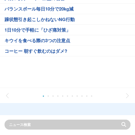
バランスボール毎日10分で20kg減
躁状態引き起こしかねないNG行動
1日10分で手軽に「ひざ痛対策」
キウイを食べる際の3つの注意点
コーヒー 朝すぐ飲むのはダメ?