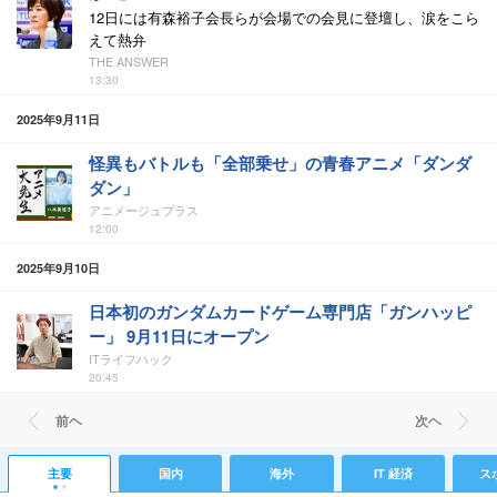
12日には有森裕子会長らが会場での会見に登壇し、涙をこら
えて熱弁
THE ANSWER
13:30
2025年9月11日
怪異もバトルも「全部乗せ」の青春アニメ「ダンダ
ダン」
アニメージュプラス
12:00
2025年9月10日
日本初のガンダムカードゲーム専門店「ガンハッピ
ー」 9月11日にオープン
ITライフハック
20:45
前ヘ
次ヘ
主要
国内
海外
IT 経済
ス