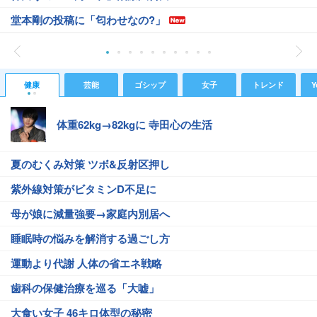
堂本剛の投稿に「匂わせなの?」
健康
芸能
ゴシップ
女子
トレンド
Y
体重62kg→82kgに 寺田心の生活
夏のむくみ対策 ツボ&反射区押し
紫外線対策がビタミンD不足に
母が娘に減量強要→家庭内別居へ
睡眠時の悩みを解消する過ごし方
運動より代謝 人体の省エネ戦略
歯科の保健治療を巡る「大嘘」
大食い女子 46キロ体型の秘密