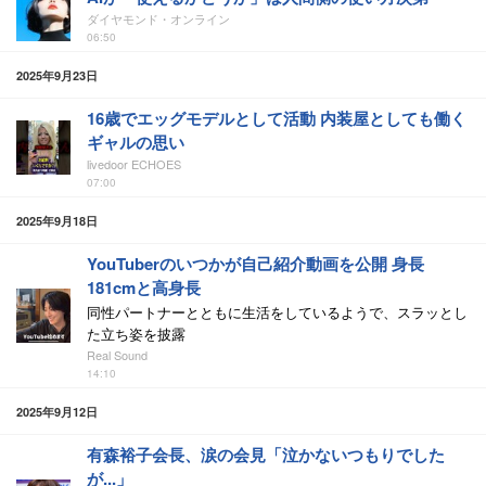
ダイヤモンド・オンライン
06:50
2025年9月23日
16歳でエッグモデルとして活動 内装屋としても働く
ギャルの思い
livedoor ECHOES
07:00
2025年9月18日
YouTuberのいつかが自己紹介動画を公開 身長
181cmと高身長
同性パートナーとともに生活をしているようで、スラッとし
た立ち姿を披露
Real Sound
14:10
2025年9月12日
有森裕子会長、涙の会見「泣かないつもりでした
が...」