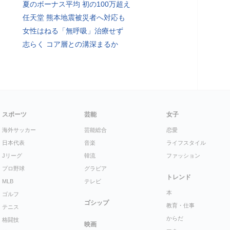
夏のボーナス平均 初の100万超え
任天堂 熊本地震被災者へ対応も
女性はねる「無呼吸」治療せず
志らく コア層との溝深まるか
スポーツ
芸能
女子
海外サッカー
芸能総合
恋愛
日本代表
音楽
ライフスタイル
Jリーグ
韓流
ファッション
プロ野球
グラビア
トレンド
MLB
テレビ
本
ゴルフ
ゴシップ
教育・仕事
テニス
からだ
格闘技
映画