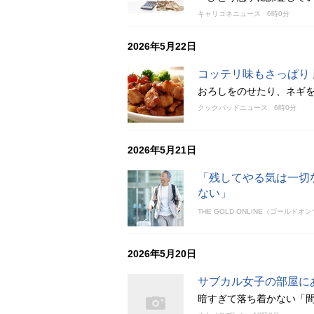
キャリコネニュース
6時0分
2026年5月22日
コッテリ味もさっぱり
おろしをのせたり、ネギ
クックパッドニュース
6時0分
2026年5月21日
「残してやる気は一切
ない」
THE GOLD ONLINE（ゴールドオ
2026年5月20日
サブカル女子の部屋に
暗すぎて落ち着かない「