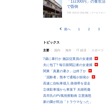
「1日300円」の食
で昏倒
THE GOLD ONLINE（ゴールドオ
前へ
1
2
3
トピックス
主要
国内
海外
IT 経済
スポーツ
7歳に暴行か 施設従業員の女逮捕
夫に包丁? 毎日新聞記者の女逮捕
関東「真夏の暑さ」は終了か
「泥酔者」熊本で通報が頻発か
高速に自転車侵入 路側帯を逆走
立体駐車場から車落下 夫婦死傷
高市氏のPV風視察動画 立憲激怒
家の隣が民泊「トラウマなった」