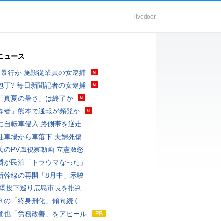
livedoor
ニュース
に暴行か 施設従業員の女逮捕
包丁? 毎日新聞記者の女逮捕
「真夏の暑さ」は終了か
酔者」熊本で通報が頻発か
に自転車侵入 路側帯を逆走
駐車場から車落下 夫婦死傷
氏のPV風視察動画 立憲激怒
隣が民泊「トラウマなった」
新幹線の再開「8月中」示唆
原爆投下巡り広島市長を批判
刑の「終身刑化」傾向続く
竜也「労務改善」をアピール