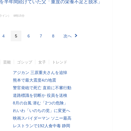
生活を半年間続けていた父「重度の栄養不足と脱水」
ンライン）
9時15分
4
5
6
7
8
次へ
芸能
ゴシップ
女子
トレンド
アジカン 三原重夫さんを追悼
熊本で最大震度4の地震
警官発砲で死亡 直前に不審行動
道路標識を切断か 役員を送検
8月の台風 潜む「2つの危険」
れいわ「いのちの党」に変更へ
映画スパイダーマン ソニー最高
レストランで192人食中毒 静岡