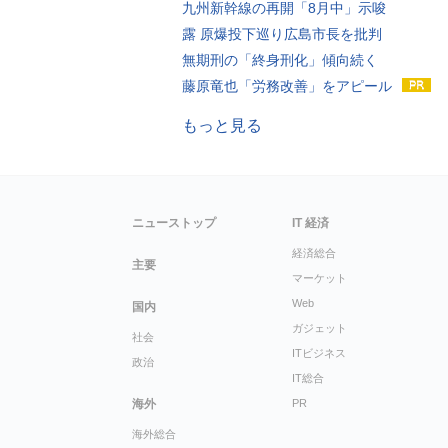
九州新幹線の再開「8月中」示唆
露 原爆投下巡り広島市長を批判
無期刑の「終身刑化」傾向続く
藤原竜也「労務改善」をアピール
もっと見る
ニューストップ
IT 経済
経済総合
主要
マーケット
Web
国内
ガジェット
社会
ITビジネス
政治
IT総合
海外
PR
海外総合