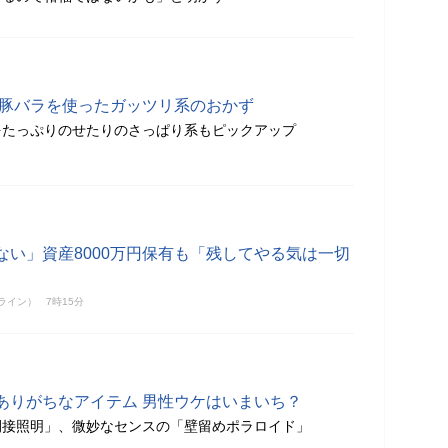
 豚バラを使ったガッツリ系のおかず
をたっぷりのせたりのさっぱり系もピックアップ
ない」資産8000万円保有も「残してやる気は一切
ンライン）
7時15分
ありがちなアイテム 男性ウケはいまいち？
間接照明」、微妙なセンスの「壁留めポラロイド」