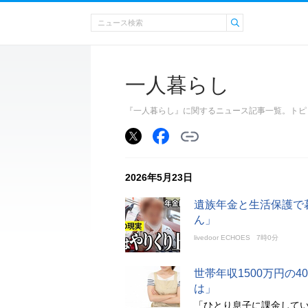
一人暮らし
『一人暮らし』に関するニュース記事一覧。トピ
2026年5月23日
遺族年金と生活保護で
ん」
livedoor ECHOES
7時0分
世帯年収1500万円の
は」
「ひとり息子に課金して