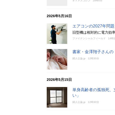
オトメスゴレン
18時0分
2026年5月16日
エアコンの2027年問
旧型機は相対的に電力効
ファイナンシャルフィールド
14時
書家・金澤翔子さんの
婦人公論.jp
12時30分
2026年5月15日
単身高齢者の孤独死、
い」
婦人公論.jp
12時30分