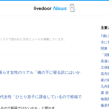
主要
7歳
ックスで扱われた注目ニュースを掲載しています。
夫に
関東
「泥
高速
立体
暮らす女性のリアル「橋の下に寝る訳にはいか
高市
家の
九州
露 
40代女性「ひとり息子に課金しているので裕福で
無期
藤原
いるので裕福ではないかも」と明かす