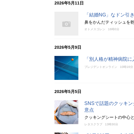
2026年5月11日
「結婚NG」なドン引
鼻をかんだティッシュを
オトメスゴレン
16時0分
2026年5月9日
「別人格が精神病院に
プレジデントオンライン
10時16分
2026年5月5日
SNSで話題のクッキ
意点
クッキングシートの中心
レタスクラブ
13時30分