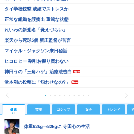
タイ学校銃撃 成績でストレスか
正常な組織を誤摘出 重篤な状態
れいわの新党名「覚えづらい」
楽天から死球5個 新庄監督が苦言
マイケル・ジャクソン来日秘話
ヒコロヒー 割引お握り買わない
神田うの「三角ハゲ」治療法告白
堂本剛の投稿に「匂わせなの?」
健康
芸能
ゴシップ
女子
トレンド
Y
体重62kg→82kgに 寺田心の生活