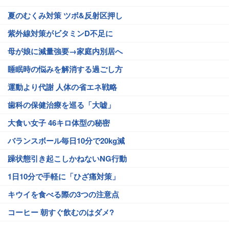
夏のむくみ対策 ツボ&反射区押し
紫外線対策がビタミンD不足に
母が娘に減量強要→家庭内別居へ
睡眠時の悩みを解消する過ごし方
運動より代謝 人体の省エネ戦略
歯科の保健治療を巡る「大嘘」
大食い女子 46キロ体型の秘密
バランスボール毎日10分で20kg減
躁状態引き起こしかねないNG行動
1日10分で手軽に「ひざ痛対策」
キウイを食べる際の3つの注意点
コーヒー 朝すぐ飲むのはダメ?