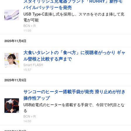
スタイリッシュ充電器ブランド「RORRY」新作モ
バイルバッテリーを発売
USB Type-C直挿し式を採用し、スマホをそのまま挿して充
電が可能
BCN＋R
11:00
2025年11月8日
大食いタレントの「食べ方」に視聴者がっかり ギャ
ル曽根と比較する声まで
Smart FLASH
15:57
2025年11月5日
サンコーのヒーター搭載手袋が発売 滑り止めが付き
操作性アップ
USB給電式のヒーターを搭載する手袋で、今回で3代目とな
る
BCN＋R
14:00