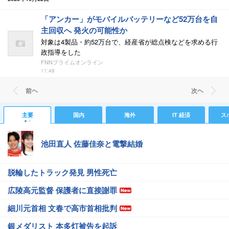
「アンカー」がモバイルバッテリーなど52万台を自
主回収へ 発火の可能性か
対象は4製品・約52万台で、経産省が総点検などを求める行
政指導をした
FNNプライムオンライン
11:48
前ヘ
次ヘ
主要
国内
海外
IT 経済
ス
池田直人 佐藤佳奈と電撃結婚
脱輪したトラック発見 男性死亡
広陵高元監督 保護者に直接謝罪
細川元首相 文春で高市首相批判
銀メダリスト 本多灯被告を起訴