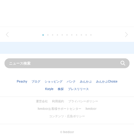
Peachy
ブログ
ショッピング
バンク
みんかぶ
みんかぶChoice
Kstyle
株探
プレスリリース
運営会社
利用規約
プライバシーポリシー
livedoorお客様サポートセンター
livedoor
コンテンツ・広告ポリシー
© livedoor