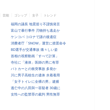
芸能
ゴシップ
女子
トレンド
福岡の議長 地震巡り不謹慎発言
富山で暴行事件 刃物持ち逃走か
ケンコバ コロナで謎の後遺症
消費者庁「SNOW」運営に措置命令
BD選手が交通事故 痛々しい姿
首相の視察動画「すべて計算」
寺社に「液体」医師の男に有罪
パトカーとの衝突事故 多発か
川に男子高校生の遺体 水着着用
「女子トイレに全裸の男」逮捕
逃亡中の八田與一容疑者 30歳に
女性への監禁罪の裁判 男性無罪