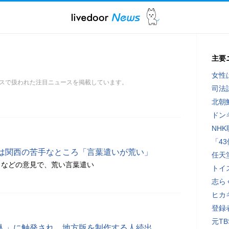
主要
女性
スで扱われた注目ニュースを掲載しています。
司法
北朝
ドン
NH
「4
は関西の苦手なところ「言葉遣いが荒い」
任天
」などの意見で、荒い言葉遣い
トイ
志ら
ヒカキ
登録者
元T
人」に触発され、地方版を制作する人続出