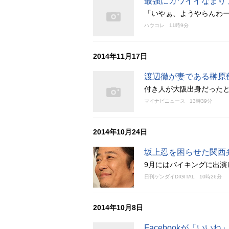
最強にカワイイなまり
「いやぁ、ようやらんわー
ハウコレ
11時9分
2014年11月17日
渡辺徹が妻である榊原
付き人が大阪出身だった
マイナビニュース
13時39分
2014年10月24日
坂上忍を困らせた関西
9月にはバイキングに出演
日刊ゲンダイDIGITAL
10時26分
2014年10月8日
Facebookが「い