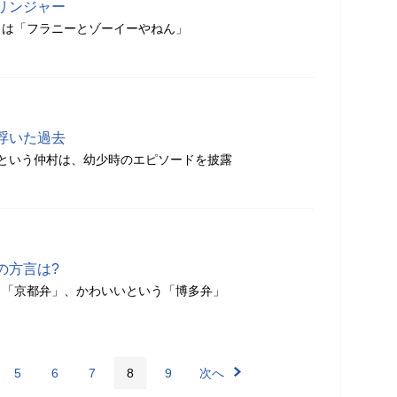
リンジャー
」は「フラニーとゾーイーやねん」
浮いた過去
という仲村は、幼少時のエピソードを披露
の方言は?
う「京都弁」、かわいいという「博多弁」
5
6
7
8
9
次へ