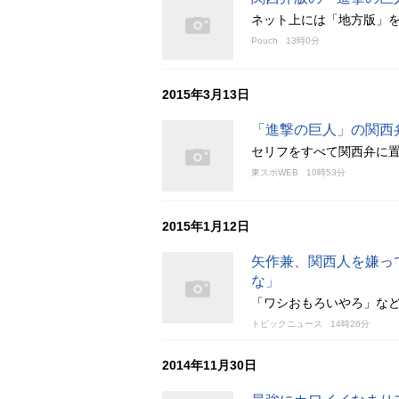
ネット上には「地方版」
Pouch
13時0分
2015年3月13日
「進撃の巨人」の関西
セリフをすべて関西弁に
東スポWEB
10時53分
2015年1月12日
矢作兼、関西人を嫌っ
な」
「ワシおもろいやろ」な
トピックニュース
14時26分
2014年11月30日