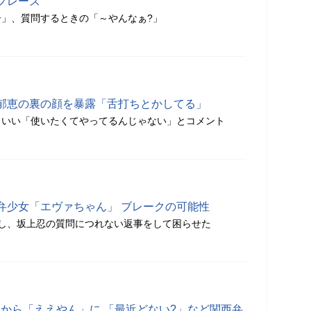
フレーズ
」、質問するときの「～やんなぁ?」
郁恵の裏の顔を暴露「舌打ちとかしてる」
といい「使いたくてやってるんじゃない」とコメント
弁少女「エヴァちゃん」 ブレークの可能性
し、坂上忍の質問につれない返事をして困らせた
いね」から「ええやん」に 「最近どない?」など関西弁