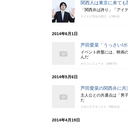
関西人は東京に来ても
「関西弁は誇り」「アイ
マイナビ学生の窓口
17時0分
2014年6月1日
芦田愛菜「うっさい!ボ
イベント終盤には、映画の
んだ
オリコンニュース
18時7分
2014年5月6日
芦田愛菜の関西弁に共
主人公との共通点は「男子
た
スポニチアネックス
5時31分
2014年4月19日