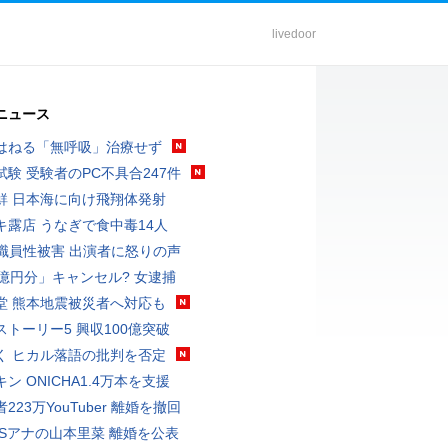
livedoor
ニュース
はねる「無呼吸」治療せず
試験 受験者のPC不具合247件
鮮 日本海に向け飛翔体発射
キ露店 うなぎで食中毒14人
K職員性被害 出演者に怒りの声
3億円分」キャンセル? 女逮捕
堂 熊本地震被災者へ対応も
ストーリー5 興収100億突破
く ヒカル落語の批判を否定
ン ONICHA1.4万本を支援
223万YouTuber 離婚を撤回
BSアナの山本里菜 離婚を公表