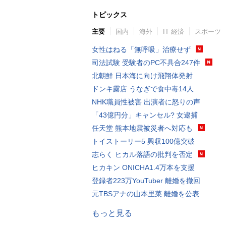
トピックス
主要
国内
海外
IT 経済
スポーツ
女性はねる「無呼吸」治療せず
司法試験 受験者のPC不具合247件
北朝鮮 日本海に向け飛翔体発射
ドンキ露店 うなぎで食中毒14人
NHK職員性被害 出演者に怒りの声
「43億円分」キャンセル? 女逮捕
任天堂 熊本地震被災者へ対応も
トイストーリー5 興収100億突破
志らく ヒカル落語の批判を否定
ヒカキン ONICHA1.4万本を支援
登録者223万YouTuber 離婚を撤回
元TBSアナの山本里菜 離婚を公表
もっと見る