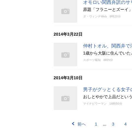
オモロい関西弁訳のサ
原題「フラニーとズーイ
ダ・ヴィンチWeb
9時20分
2014年3月22日
仲村トオル、関西弁で
1歳から大阪に住んでいた
スポーツ報知
8時5分
2014年3月10日
男子がグッとくる女子
おしとやかで上品だとい
マイナビウーマン
18時50分
...
前へ
1
3
4