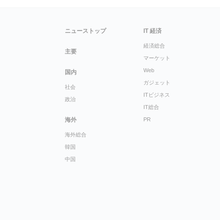
ニューストップ
IT 経済
経済総合
主要
マーケット
Web
国内
ガジェット
社会
ITビジネス
政治
IT総合
海外
PR
海外総合
韓国
中国