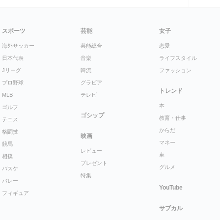
スポーツ
芸能
女子
海外サッカー
芸能総合
恋愛
日本代表
音楽
ライフスタイル
Jリーグ
韓流
ファッション
プロ野球
グラビア
トレンド
MLB
テレビ
本
ゴルフ
ゴシップ
教育・仕事
テニス
からだ
格闘技
映画
マネー
競馬
レビュー
車
相撲
プレゼント
グルメ
バスケ
特集
バレー
YouTube
フィギュア
サブカル