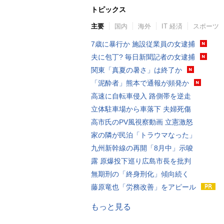
トピックス
主要
国内
海外
IT 経済
スポーツ
7歳に暴行か 施設従業員の女逮捕
夫に包丁? 毎日新聞記者の女逮捕
関東「真夏の暑さ」は終了か
「泥酔者」熊本で通報が頻発か
高速に自転車侵入 路側帯を逆走
立体駐車場から車落下 夫婦死傷
高市氏のPV風視察動画 立憲激怒
家の隣が民泊「トラウマなった」
九州新幹線の再開「8月中」示唆
露 原爆投下巡り広島市長を批判
無期刑の「終身刑化」傾向続く
藤原竜也「労務改善」をアピール
もっと見る