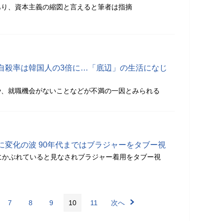
あり、資本主義の縮図と言えると筆者は指摘
自殺率は韓国人の3倍に…「底辺」の生活になじ
や、就職機会がないことなどが不満の一因とみられる
に変化の波 90年代まではブラジャーをタブー視
にかぶれていると見なされブラジャー着用をタブー視
7
8
9
10
11
次へ