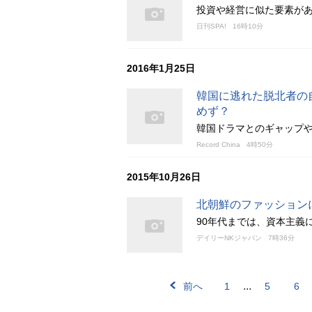
投資や経営に似た要素が
日刊SPA!
16時10分
2016年1月25日
韓国に逃れた脱北者の
めず？
韓国ドラマとのギャップ
Record China
4時50分
2015年10月26日
北朝鮮のファッション
90年代までは、資本主義
デイリーNKジャパン
7時36分
...
前へ
1
5
6