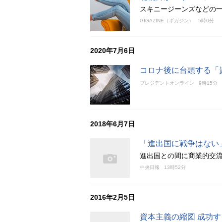
スキニージーンズなどの
GIGAZINE（ギガジン）
5時0分
2020年7月6日
コロナ後に台頭する「
プレジデントオンライン
9時15分
2018年6月7日
「進出国に戦争はない
進出国との間に商業的交
中央日報
13時52分
2016年2月5日
資本主義の縮図 成功