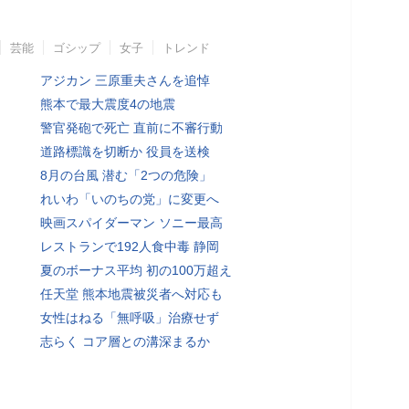
芸能
ゴシップ
女子
トレンド
アジカン 三原重夫さんを追悼
熊本で最大震度4の地震
警官発砲で死亡 直前に不審行動
道路標識を切断か 役員を送検
8月の台風 潜む「2つの危険」
れいわ「いのちの党」に変更へ
映画スパイダーマン ソニー最高
レストランで192人食中毒 静岡
夏のボーナス平均 初の100万超え
任天堂 熊本地震被災者へ対応も
女性はねる「無呼吸」治療せず
志らく コア層との溝深まるか