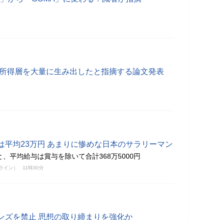
低所得層を大量に生み出したと指摘する論文発表
は平均23万円 あまりに惨めな日本のサラリーマン
と、平均給与は賞与を除いて合計368万5000円
ンライン）
11時30分
ンズを禁止 思想の取り締まりを強化か