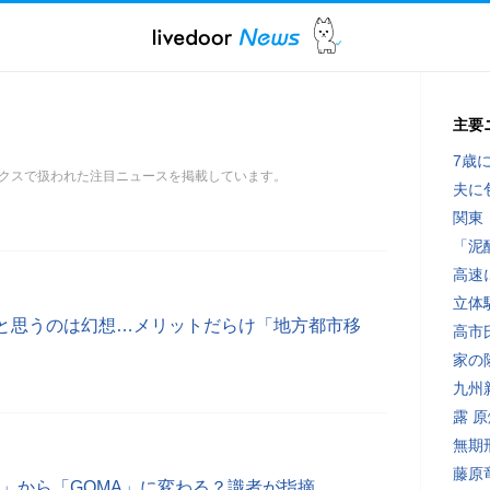
主要
7歳
クスで扱われた注目ニュースを掲載しています。
夫に
関東
「泥
高速
立体
と思うのは幻想…メリットだらけ「地方都市移
高市
家の
九州
露 
無期
藤原
AM」から「GOMA」に変わる？識者が指摘