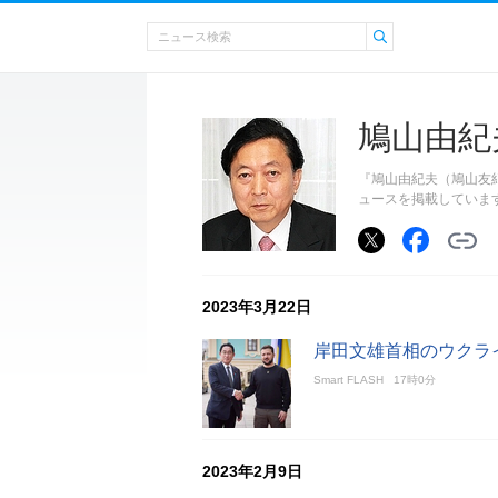
鳩山由紀
『鳩山由紀夫（鳩山友
ュースを掲載していま
2023年3月22日
岸田文雄首相のウクラ
Smart FLASH
17時0分
2023年2月9日