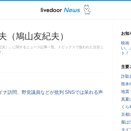
お知
夫（鳩山友紀夫）
映画
紀夫）』に関するニュース記事一覧。トピックスで扱われた注目ニ
い。
す。
ト！
主要
詐取
熊本
地震
イナ訪問、野党議員などが批判 SNSでは呆れる声
真夏
くら
京都
服は
タイ