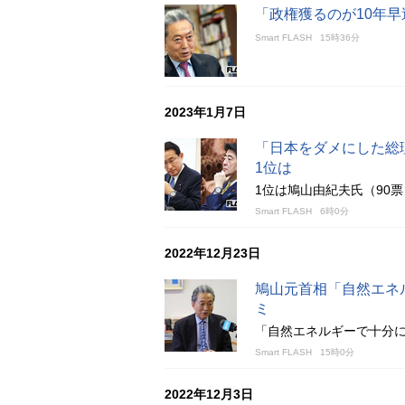
「政権獲るのが10年
Smart FLASH
15時36分
2023年1月7日
「日本をダメにした総
1位は
1位は鳩山由紀夫氏（90
Smart FLASH
6時0分
2022年12月23日
鳩山元首相「自然エネ
ミ
「自然エネルギーで十分
Smart FLASH
15時0分
2022年12月3日