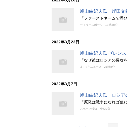
2022年3月26日
鳩山由紀夫氏、岸田文
「ファーストネームで呼
デイリースポーツ
19時38分
2022年3月23日
鳩山由紀夫氏 ゼレン
「なぜ彼はロシアの侵攻
よろず~ニュース
21時8分
2022年3月7日
鳩山由紀夫氏、ロシア
「原発は戦争になれば狙
スポーツ報知
7時32分