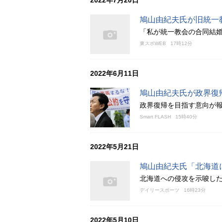
2022年7月20日
鳩山由紀夫氏が旧統一
「私が統一教会の合同結
東スポWEB
17時12分
2022年6月11日
鳩山由紀夫氏が政界復
政界復帰を目指す意向が
Smart FLASH
15時40分
2022年5月21日
鳩山由紀夫氏「北海道
北海道への侵攻を示唆し
デイリースポーツ
16時23分
2022年5月10日