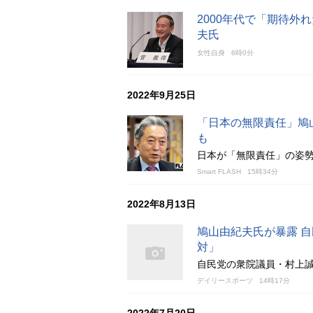
2000年代で「期待外
夫氏
女性自身
6時0分
2022年9月25日
「日本の無限責任」鳩
も
日本が「無限責任」の姿
Smart FLASH
15時34分
2022年8月13日
鳩山由紀夫氏が暴露 
対」
自民党の衆院議員・村上
デイリースポーツ
14時17分