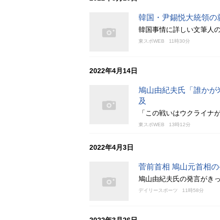
韓国・尹錫悦大統領の
韓国事情に詳しい文筆人
東スポWEB
11時30分
2022年4月14日
鳩山由紀夫氏「誰かが米
及
「この戦いはウクライナが
東スポWEB
13時12分
2022年4月3日
菅前首相 鳩山元首相
鳩山由紀夫氏の発言がき
デイリースポーツ
11時58分