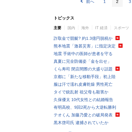
前へ
1
2
3
トピックス
主要
国内
海外
IT 経済
スポーツ
詐取金で競艇? 約1.3億円脱税か
熊本地震「激甚災害」に指定決定
地震 手術中の医師が患者を守る
真夏に完全防備姿「金を出せ」
くら寿司 閉店間際の大盛り話題
京都に「新たな移動手段」初上陸
服は汗で濡れ皮膚乾燥 男性死亡
タイで銃乱射 祖父母も殺害か
久保優太 10代女性との結婚報告
有明高校、9回2死から大逆転勝利
テオくん 加藤乃愛との破局発表
黒木啓司氏 逮捕されていたか