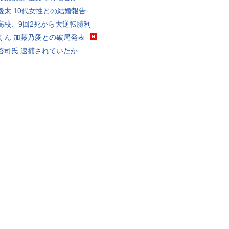
優太 10代女性との結婚報告
高校、9回2死から大逆転勝利
くん 加藤乃愛との破局発表
啓司氏 逮捕されていたか