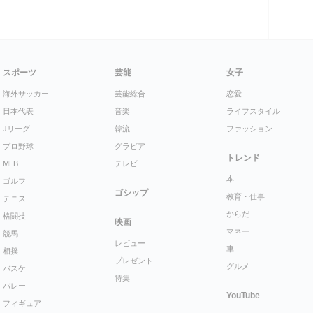
スポーツ
芸能
女子
海外サッカー
芸能総合
恋愛
日本代表
音楽
ライフスタイル
Jリーグ
韓流
ファッション
プロ野球
グラビア
トレンド
MLB
テレビ
本
ゴルフ
ゴシップ
教育・仕事
テニス
からだ
格闘技
映画
マネー
競馬
レビュー
車
相撲
プレゼント
グルメ
バスケ
特集
バレー
YouTube
フィギュア