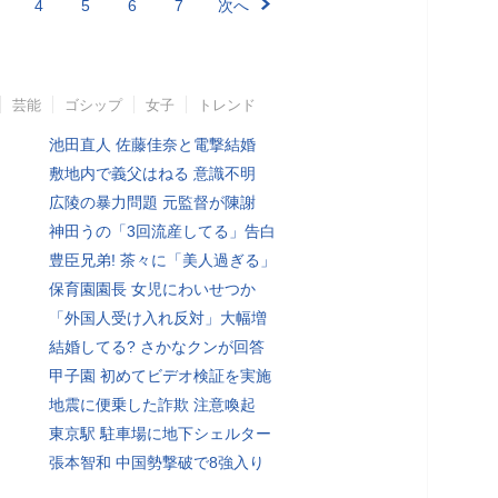
4
5
6
7
次へ
芸能
ゴシップ
女子
トレンド
池田直人 佐藤佳奈と電撃結婚
敷地内で義父はねる 意識不明
広陵の暴力問題 元監督が陳謝
神田うの「3回流産してる」告白
豊臣兄弟! 茶々に「美人過ぎる」
保育園園長 女児にわいせつか
「外国人受け入れ反対」大幅増
結婚してる? さかなクンが回答
甲子園 初めてビデオ検証を実施
地震に便乗した詐欺 注意喚起
東京駅 駐車場に地下シェルター
張本智和 中国勢撃破で8強入り