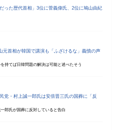
れだった歴代首相」3位に菅義偉氏、2位に鳩山由紀
山元首相が韓国で講演も「ふざけるな」義憤の声
勢を持てば日韓問題の解決は可能と述べたそう
自民党・村上誠一郎氏は安倍晋三氏の国葬に「反
誠一郎氏が国葬に反対していると告白