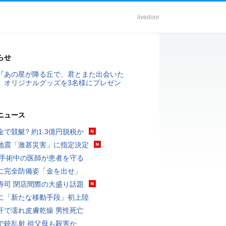
livedoor
らせ
『あの星が降る丘で、君とまた出会いた
』オリジナルグッズを3名様にプレゼン
ニュース
金で競艇? 約1.3億円脱税か
地震「激甚災害」に指定決定
 手術中の医師が患者を守る
に完全防備姿「金を出せ」
寿司 閉店間際の大盛り話題
に「新たな移動手段」初上陸
汗で濡れ皮膚乾燥 男性死亡
で銃乱射 祖父母も殺害か