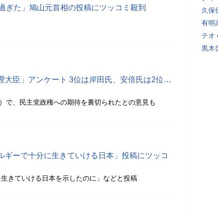
早過ぎた」鳩山元首相の投稿にツッコミ殺到
久保
有明
テオ
黒木
理大臣」アンケート 3位は岸田氏、安倍氏は2位…
票）で、民主党政権への期待を裏切られたとの意見も
ルギーで十分に生きていける日本」投稿にツッコ
に生きていける日本を示したのに」などと投稿