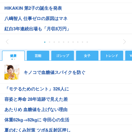
HIKAKIN 第2子の誕生を発表
八嶋智人 仕事ゼロの原因はマネ
紅白3年連続出場も「月収8万円」
健康
芸能
ゴシップ
女子
トレンド
Y
キノコで血糖値スパイクを防ぐ
「モテるためのヒント」326人に
容姿と寿命 28年追跡で見えた差
あたりめ 血糖値を上げない理由
体重62kg→82kgに 寺田心の生活
夏のむくみ対策 ツボ&反射区押し