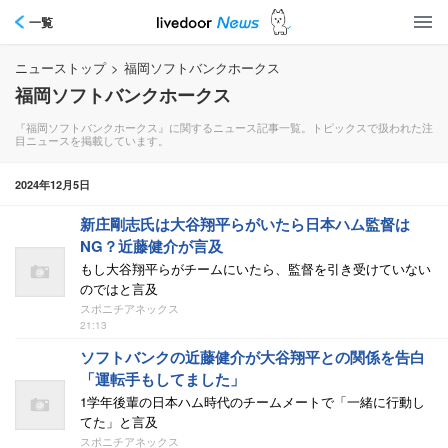
一覧
ニューストップ
>
福岡ソフトバンクホークス
福岡ソフトバンクホークス
『福岡ソフトバンクホークス』に関するニュース記事一覧。トピックスで扱われた注
目ニュースを掲載しています。
2024年12月5日
新庄剛志氏は大谷翔平らがいたら日本ハム監督は
NG？近藤健介が言及
もし大谷翔平らがチームにいたら、監督を引き受けていない
のではと言及
スポニチアネックス
21:13
ソフトバンクの近藤健介が大谷翔平との関係を告白
「運転手もしてました」
1学年後輩の日本ハム時代のチームメートで「一緒に行動し
てた」と言及
スポニチアネックス