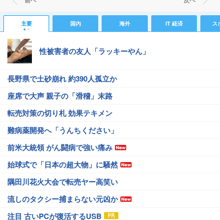
前ヘ
次ヘ
主要
国内
海外
IT 経済
ス
性被害者の友人「ラッキーやん」
長野県で土砂崩れ 約390人孤立か
座席で大声 親子の「滑稽」末路
転売対策の切り札 効果テキメン
難病薬開発へ「うんちください」
前米大統領 がん闘病で強い痛み
始球式で「日本の超大物」に騒然
隅田川花火大会で転売ヤー高笑い
流しのタクシー捕まらない元凶か
注目 古いPCが復活するUSB