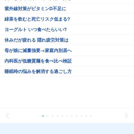
紫外線対策がビタミンD不足に
緑茶を飲むと死亡リスク低まる?
ヨーグルト いつ食べたらいい?
休みだが疲れる 隠れ疲労対策は
母が娘に減量強要→家庭内別居へ
内科医が低糖質麺を食べ比べ検証
睡眠時の悩みを解消する過ごし方