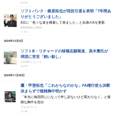
20:39
ソフトバンク・鍬原拓也が現役引退を表明「7年間あ
りがとうございました」
5日に「色々な道を模索して来ました」と自身のXを更新
BASEBALL KING
11:02
2024年12月2日
ソフトB・リチャードの移籍志願報道、高木豊氏が
球団に苦言「飼い殺し」
J-CASTニュース
16:54
2024年11月30日
鷹・甲斐拓也「これからなのかな」FA権行使も決断
決まらずで複雑胸中明かす
「本当に毎回同じになって申し訳ないけど変わりなく」と複
雑な胸中を告白
フルカウント
15:58