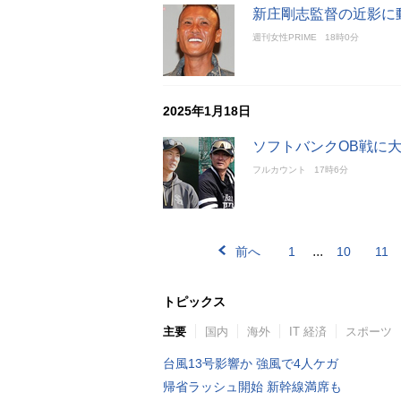
新庄剛志監督の近影に
週刊女性PRIME
18時0分
2025年1月18日
ソフトバンクOB戦に
フルカウント
17時6分
...
前へ
1
10
11
トピックス
主要
国内
海外
IT 経済
スポーツ
台風13号影響か 強風で4人ケガ
帰省ラッシュ開始 新幹線満席も