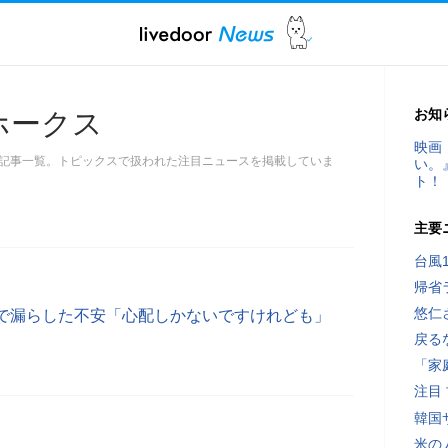
お知
ホークス
映画
記事一覧。トピックスで扱われた注目ニュースを掲載していま
い。
ト！
主要
台風
帰省
悠仁
で漏らした不安「心配しかないですけれども」
戻る
「家
注目
韓国
米の