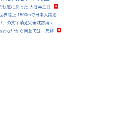
の軌道に戻った 大谷再注目
0世界陸上 1500mで日本人躍進
パ」の文字消え完全沈黙続く
言わないから同意では…見解