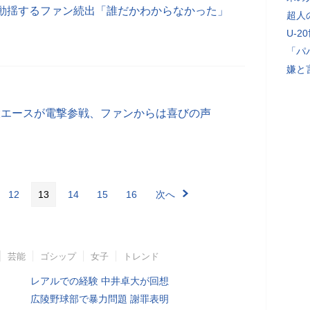
動揺するファン続出「誰だかわからなかった」
超人
U-2
「パ
嫌と
大エースが電撃参戦、ファンからは喜びの声
12
13
14
15
16
次へ
芸能
ゴシップ
女子
トレンド
レアルでの経験 中井卓大が回想
広陵野球部で暴力問題 謝罪表明