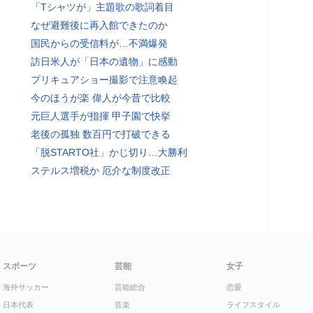
「Tシャツが」主題歌の歌詞着目
なぜ避難後に再入館できたのか
国民からの受信料が…不満爆発
訪日米人が「日本の遺物」に感動
プリキュアショー撮影で注意喚起
今のほうが楽 偉人が今昔で比較
元巨人選手が指揮 甲子園で快挙
老後の孤独 数百円で打破できる
「脱STARTO社」かじ切り…大勝利
ステルス増税か 厄介な制度改正
スポーツ
芸能
女子
海外サッカー
芸能総合
恋愛
日本代表
音楽
ライフスタイル