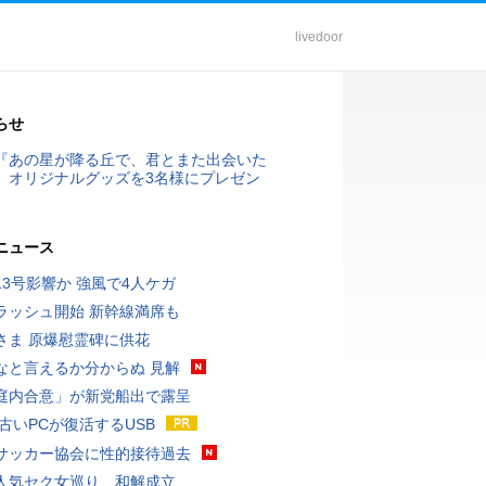
livedoor
らせ
『あの星が降る丘で、君とまた出会いた
』オリジナルグッズを3名様にプレゼン
ニュース
13号影響か 強風で4人ケガ
ラッシュ開始 新幹線満席も
さま 原爆慰霊碑に供花
なと言えるか分からぬ 見解
庭内合意」が新党船出で露呈
 古いPCが復活するUSB
サッカー協会に性的接待過去
人気セク女巡り…和解成立