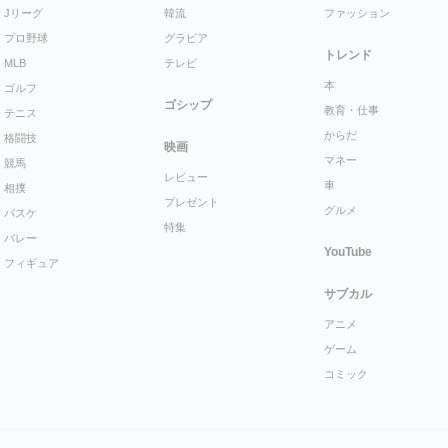
Jリーグ
韓流
ファッション
プロ野球
グラビア
トレンド
MLB
テレビ
本
ゴルフ
ゴシップ
教育・仕事
テニス
からだ
格闘技
映画
マネー
競馬
レビュー
車
相撲
プレゼント
グルメ
バスケ
特集
バレー
YouTube
フィギュア
サブカル
アニメ
ゲーム
コミック