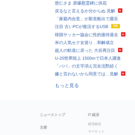
悠仁さま 原爆慰霊碑に供花
戻るなと言えるか分からぬ 見解
「家庭内合意」が新党船出で露呈
注目 古いPCが復活するUSB
韓国サッカー協会に性的接待過去
米の人気セク女巡り…和解成立
超人の軌道に戻った 大谷再注目
U-20世界陸上 1500mで日本人躍進
「パパ」の文字消え完全沈黙続く
嫌と言わないから同意では…見解
もっと見る
ニューストップ
IT 経済
経済総合
主要
マーケット