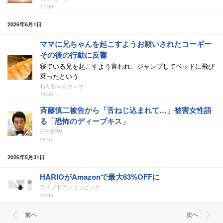
17:00
2026年6月1日
ママに兄ちゃんを起こすようお願いされたコーギー
その後の行動に反響
寝ている兄を起こすよう言われ、ジャンプしてベッドに飛び
乗ったという
わんちゃんホンポ
14:30
斉藤慎二被告から「舌ねじ込まれて…」被害女性語
る「恐怖のディープキス」
日刊SPA!
08:51
2026年5月31日
HARIOがAmazonで最大63%OFFに
ライブドアショッピング
15:05
前ヘ
次ヘ