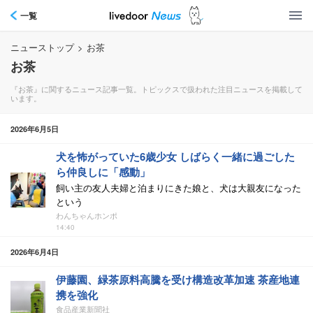
一覧
ニューストップ
>
お茶
お茶
『お茶』に関するニュース記事一覧。トピックスで扱われた注目ニュースを掲載して
います。
2026年6月5日
犬を怖がっていた6歳少女 しばらく一緒に過ごした
ら仲良しに「感動」
飼い主の友人夫婦と泊まりにきた娘と、犬は大親友になった
という
わんちゃんホンポ
14:40
2026年6月4日
伊藤園、緑茶原料高騰を受け構造改革加速 茶産地連
携を強化
食品産業新聞社