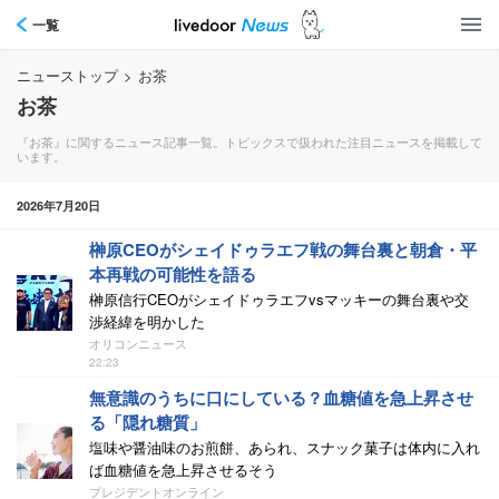
一覧
ニューストップ
>
お茶
お茶
『お茶』に関するニュース記事一覧。トピックスで扱われた注目ニュースを掲載して
います。
2026年7月20日
榊原CEOがシェイドゥラエフ戦の舞台裏と朝倉・平
本再戦の可能性を語る
榊原信行CEOがシェイドゥラエフvsマッキーの舞台裏や交
渉経緯を明かした
オリコンニュース
22:23
無意識のうちに口にしている？血糖値を急上昇させ
る「隠れ糖質」
塩味や醤油味のお煎餅、あられ、スナック菓子は体内に入れ
ば血糖値を急上昇させるそう
プレジデントオンライン