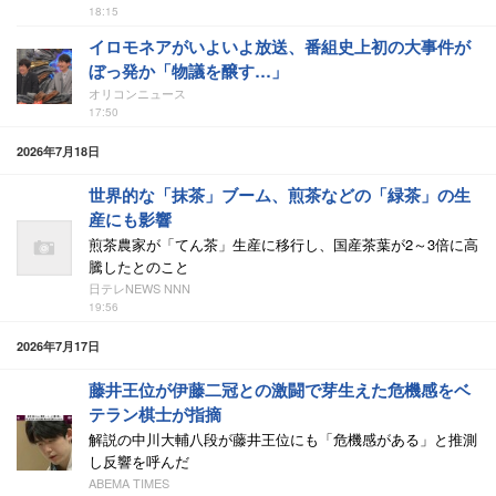
18:15
イロモネアがいよいよ放送、番組史上初の大事件が
ぼっ発か「物議を醸す…」
オリコンニュース
17:50
2026年7月18日
世界的な「抹茶」ブーム、煎茶などの「緑茶」の生
産にも影響
煎茶農家が「てん茶」生産に移行し、国産茶葉が2～3倍に高
騰したとのこと
日テレNEWS NNN
19:56
2026年7月17日
藤井王位が伊藤二冠との激闘で芽生えた危機感をベ
テラン棋士が指摘
解説の中川大輔八段が藤井王位にも「危機感がある」と推測
し反響を呼んだ
ABEMA TIMES