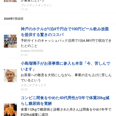
プレジデントオンライン
17:15
2026年7月22日
神戸のホテルが1泊4千円台で100円ビール飲み放題
を提供する驚きのコスパ
予約サイトのキャッシュバック活用で1泊4,881円で宿泊でき
たとのこと
livedoor ECHOES
21:00
小島瑠璃子がお茶事業に参入も本音「今、苦しんで
います」
お茶屋への敬意を大切にしながら、事業の立ち上げに苦しん
でいるという
スポニチアネックス
20:25
コンビニ間食をやめた40代男性が2年で体重20kg減
らし糖尿病を寛解
体重112kgで糖尿病と診断されたBさんは間食をやめ1年半で
約20kg減量に成功