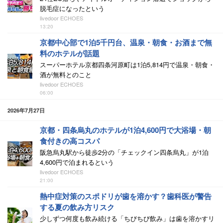
脱毛症になったという
livedoor ECHOES
13:20
京都中心部で1泊5千円台、温泉・朝食・お酒まで無
料のホテルが話題
スーパーホテル京都四条河原町は1泊5,814円で温泉・朝食・
酒が無料とのこと
livedoor ECHOES
06:00
2026年7月27日
京都・四条烏丸のホテルが1泊4,600円で大浴場・朝
食付きの高コスパ
阪急烏丸駅から徒歩2分の「チェックイン四条烏丸」が1泊
4,600円で泊まれるという
livedoor ECHOES
21:00
熱中症対策のスポドリが歯を溶かす？歯科医が警告
する夏の飲み方リスク
少しずつ何度も飲み続ける「ちびちび飲み」は歯を溶かすリ