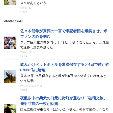
スクがあるという
日刊SPA!
15:52
2026年7月25日
佐々木朗希が真顔の一言で米記者団を爆笑させ、米
ファンの心を掴む
グラブ巨大化の噂を問われ「顔が小さくなったから」と真顔
で返答し爆笑を誘った
フルカウント
21:09
飲みかけペットボトルを常温保存すると4日で菌が約
67000倍に増殖
常温25度で4日保存すると菌が約6万7000倍近くに増えると
いう結果に
オリコンニュース
11:18
夜散歩中の柴犬の口元に街灯が重なり「破壊光線」
発射寸前の一枚が話題
口元に街灯が重なり「はかいこうせん」発射寸前のような奇