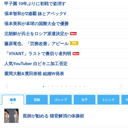
甲子園 10年ぶりに初戦で姿消す
張本智和が2連覇 妹とアベックV
張本美和が卓球の国際大会で優勝
北朝鮮が兵士をロシア派遣決定か
藤原竜也、「労務改善」アピール
「VIVANT」ラストで裏切り者判明
人気YouTuber 白ビキニ加工否定
重岡大毅&濱田崇裕 結婚W発表
健康
芸能
ゴシップ
女子
トレンド
Y
医師が勧める 猫背解消の体操術