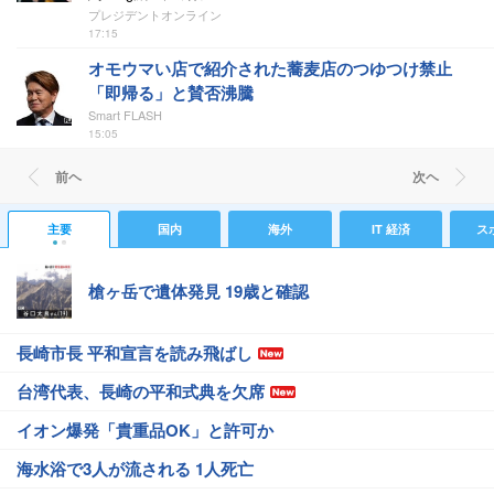
プレジデントオンライン
17:15
オモウマい店で紹介された蕎麦店のつゆつけ禁止
「即帰る」と賛否沸騰
Smart FLASH
15:05
前ヘ
次ヘ
主要
国内
海外
IT 経済
ス
槍ヶ岳で遺体発見 19歳と確認
長崎市長 平和宣言を読み飛ばし
台湾代表、長崎の平和式典を欠席
イオン爆発「貴重品OK」と許可か
海水浴で3人が流される 1人死亡