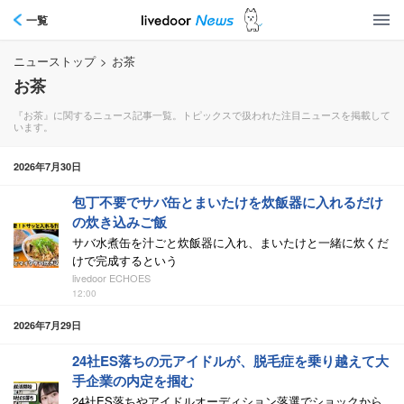
一覧
ニューストップ
>
お茶
お茶
『お茶』に関するニュース記事一覧。トピックスで扱われた注目ニュースを掲載して
います。
2026年7月30日
包丁不要でサバ缶とまいたけを炊飯器に入れるだけ
の炊き込みご飯
サバ水煮缶を汁ごと炊飯器に入れ、まいたけと一緒に炊くだ
けで完成するという
livedoor ECHOES
12:00
2026年7月29日
24社ES落ちの元アイドルが、脱毛症を乗り越えて大
手企業の内定を掴む
24社ES落ちやアイドルオーディション落選でショックから