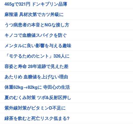
465gで321円 ドンキプリン品薄
麻辣湯 具材次第でカツ丼級に
うつ病患者の本音とNGな接し方
キノコで血糖値スパイクを防ぐ
メンタルに良い影響を与える趣味
「モテるためのヒント」326人に
容姿と寿命 28年追跡で見えた差
あたりめ 血糖値を上げない理由
体重62kg→82kgに 寺田心の生活
夏のむくみ対策 ツボ&反射区押し
紫外線対策がビタミンD不足に
緑茶を飲むと死亡リスク低まる?