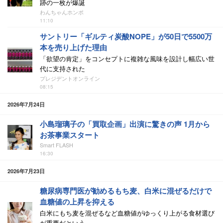
跡の一枚が爆誕
わんちゃんホンポ
11:10
サントリー「ギルティ炭酸NOPE」が50日で5500万
本を売り上げた理由
「欲望の肯定」をコンセプトに複雑な風味を設計し幅広い世
代に支持された
プレジデントオンライン
08:15
2026年7月24日
小島瑠璃子の「買取企画」出演に驚きの声 1月から
お茶事業スタート
Smart FLASH
16:30
2026年7月23日
糖尿病専門医が勧めるもち麦、白米に混ぜるだけで
血糖値の上昇を抑える
白米にもち麦を混ぜるなど血糖値がゆっくり上がる食材選び
が重要だという