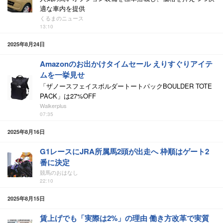
適な車内を提供
くるまのニュース
13:10
2025年8月24日
Amazonのお出かけタイムセール えりすぐりアイテ
ムを一挙見せ
「ザノースフェイスボルダートートパックBOULDER TOTE
PACK」は27%OFF
Walkerplus
07:35
2025年8月16日
G1レースにJRA所属馬2頭が出走へ 枠順はゲート2
番に決定
競馬のおはなし
22:10
2025年8月15日
賃上げでも「実際は2%」の理由 働き方改革で実質