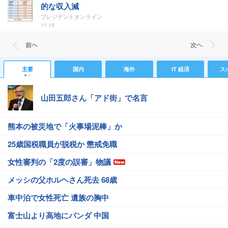
的な収入減
プレジデントオンライン
11:15
前ヘ
次ヘ
主要
国内
海外
IT 経済
ス
山田五郎さん「アド街」で名言
熊本の被災地で「火事場泥棒」か
25歳国税職員が脱税か 懲戒免職
女性審判の「2度の誤審」物議
メッシの父ホルヘさん死去 68歳
車中泊で女性死亡 遺族の胸中
富士山より高地にパンダ 中国