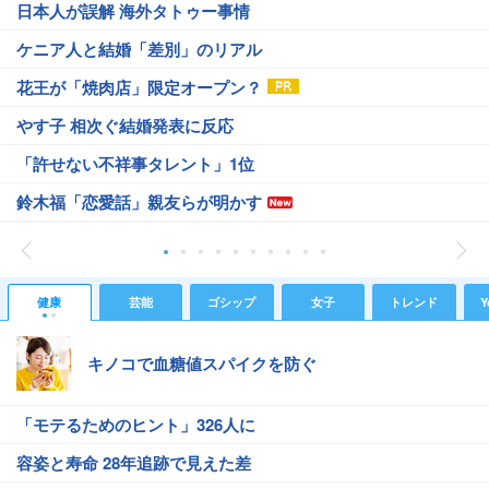
日本人が誤解 海外タトゥー事情
ケニア人と結婚「差別」のリアル
花王が「焼肉店」限定オープン？
やす子 相次ぐ結婚発表に反応
「許せない不祥事タレント」1位
鈴木福「恋愛話」親友らが明かす
健康
芸能
ゴシップ
女子
トレンド
Y
キノコで血糖値スパイクを防ぐ
「モテるためのヒント」326人に
容姿と寿命 28年追跡で見えた差