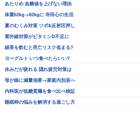
あたりめ 血糖値を上げない理由
体重62kg→82kgに 寺田心の生活
夏のむくみ対策 ツボ&反射区押し
紫外線対策がビタミンD不足に
緑茶を飲むと死亡リスク低まる?
ヨーグルト いつ食べたらいい?
休みだが疲れる 隠れ疲労対策は
母が娘に減量強要→家庭内別居へ
内科医が低糖質麺を食べ比べ検証
睡眠時の悩みを解消する過ごし方