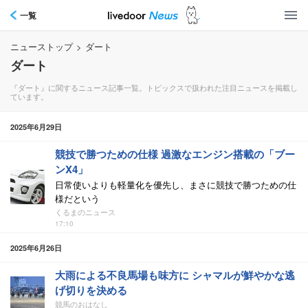
一覧
ニューストップ
>
ダート
ダート
『ダート』に関するニュース記事一覧。トピックスで扱われた注目ニュースを掲載し
ています。
2025年6月29日
競技で勝つための仕様 過激なエンジン搭載の「ブー
ンX4」
日常使いよりも軽量化を優先し、まさに競技で勝つための仕
様だという
くるまのニュース
17:10
2025年6月26日
大雨による不良馬場も味方に シャマルが鮮やかな逃
げ切りを決める
競馬のおはなし