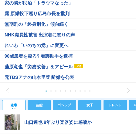
家の隣が民泊「トラウマなった」
露 原爆投下巡り広島市長を批判
無期刑の「終身刑化」傾向続く
NHK職員性被害 出演者に怒りの声
れいわ「いのちの党」に変更へ
90歳患者を殴る? 看護助手を逮捕
藤原竜也「労務改善」をアピール
元TBSアナの山本里菜 離婚を公表
健康
芸能
ゴシップ
女子
トレンド
Y
山口達也 8年ぶり楽器姿に感涙か