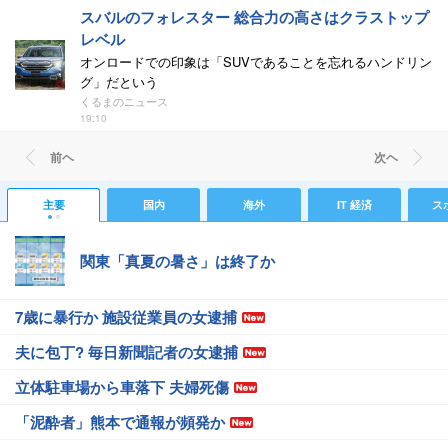
スバルのフォレスター 総合力の高さはクラストップ
レベル
オンロードでの印象は「SUVであることを忘れるハンドリン
グ」だという
くるまのニュース
19:10
前ヘ
次ヘ
主要
国内
海外
IT 経済
ス
関東「真夏の暑さ」は終了か
7歳に暴行か 施設従業員の女逮捕
夫に包丁? 毎日新聞記者の女逮捕
立体駐車場から車落下 夫婦死傷
「泥酔者」熊本で通報が頻発か