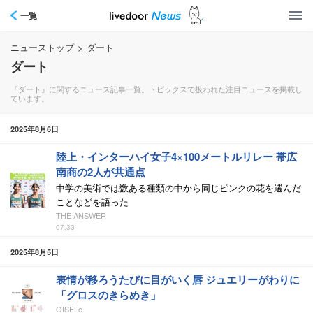
一覧
ニューストップ
>
ダート
ダート
『ダート』に関するニュース記事一覧。トピックスで扱われた注目ニュースを掲載し
ています。
2025年8月6日
陸上・インターハイ女子4×100メートルリレー 帯広
南商の2人が共通点
中学の美術では数ある種類の中から同じピンクの花を選んだ
ことなどを語った
THE ANSWER
07:33
2025年8月5日
表情が移ろうたびに目がいく唇 ジュエリーがわりに
「グロスのきらめき」
GISELe