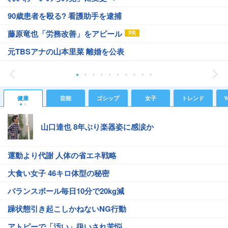
90歳患者を殴る? 看護助手を逮捕
藤原竜也「労務改善」をアピール
元TBSアナの山本里菜 離婚を公表
健康
芸能
ゴシップ
女子
トレンド
Y
山口達也 8年ぶり楽器姿に感涙か
運動より代謝 人体の省エネ戦略
大食い女子 46キロ体型の秘密
バランスボール毎日10分で20kg減
躁状態引き起こしかねないNG行動
アトピーで「汚い」扱いされ苦悩