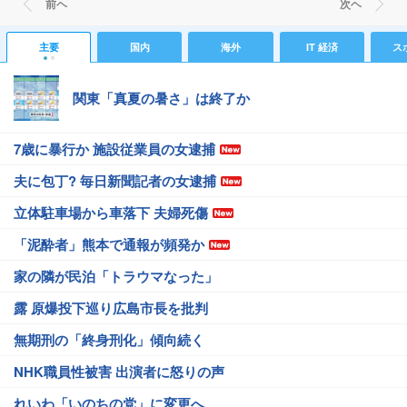
前ヘ
次ヘ
主要
国内
海外
IT 経済
ス
関東「真夏の暑さ」は終了か
7歳に暴行か 施設従業員の女逮捕
夫に包丁? 毎日新聞記者の女逮捕
立体駐車場から車落下 夫婦死傷
「泥酔者」熊本で通報が頻発か
家の隣が民泊「トラウマなった」
露 原爆投下巡り広島市長を批判
無期刑の「終身刑化」傾向続く
NHK職員性被害 出演者に怒りの声
れいわ「いのちの党」に変更へ