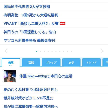
国民民主代表選 2人が立候補
有明高校、9回2死から大逆転勝利
VIVANT「黒須も二重人格?」反響
神田うの「3回流産してる」告白
マツコら所属事務所 義援金寄付
健康
芸能
ゴシップ
女子
トレンド
Y
体重62kg→82kgに 寺田心の生活
夏のむくみ対策 ツボ&反射区押し
紫外線対策がビタミンD不足に
母が娘に減量強要→家庭内別居へ