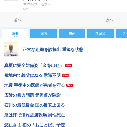
NEWSポストセブン
15:59
前ヘ
次ヘ
主要
国内
海外
IT 経済
ス
正常な組織を誤摘出 重篤な状態
真夏に完全防備姿「金を出せ」
敷地内で義父はねる 意識不明
地震 手術中の医師が患者を守る
広陵の暴力問題 元監督が陳謝
石川の最低賃金 国の目安上回る
服は汗で濡れ皮膚乾燥 男性死亡
悠仁さま 初の「おことば」予定