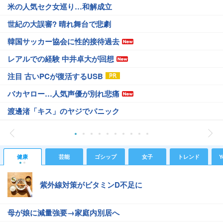
米の人気セク女巡り…和解成立
世紀の大誤審? 晴れ舞台で悲劇
韓国サッカー協会に性的接待過去
レアルでの経験 中井卓大が回想
注目 古いPCが復活するUSB
バカヤロー…人気声優が別れ悲痛
渡邊渚「キス」のヤジでパニック
健康
芸能
ゴシップ
女子
トレンド
Y
紫外線対策がビタミンD不足に
母が娘に減量強要→家庭内別居へ