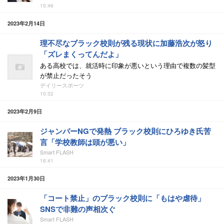
15:46
2023年2月14日
理不尽なブラック校則が残る現状に加藤浩次が怒り
「ズレまくってんだよ」
ある高校では、就活時に印象が悪いという理由で複数の髪型
が禁止だったそう
デイリースポーツ
10:32
2023年2月9日
ジャンパーNGで発熱 ブラック校則にひろゆき氏苦
言「学校教師は頭が悪い」
Smart FLASH
16:41
2023年1月30日
「コート禁止」のブラック校則に「もはや虐待」
SNSで非難の声相次ぐ
Smart FLASH