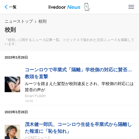
一覧
ニューストップ
>
校則
校則
『校則』に関するニュース記事一覧。トピックスで扱われた注目ニュースを掲載して
います。
2023年3月29日
コーンロウで卒業式「隔離」学校側の対応に賛否…
教頭を直撃
ルーツを踏まえた髪型が校則違反とされ、学校側の対応には
賛否の声が
Smart FLASH
18:50
2023年3月28日
茂木健一郎氏、コーンロウ生徒を卒業式から隔離し
た報道に「恥を知れ」
J-CASTニュース