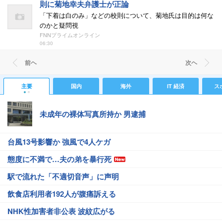
則に菊地幸夫弁護士が正論
「下着は白のみ」などの校則について、菊地氏は目的は何な
のかと疑問視
FNNプライムオンライン
06:30
前ヘ
次ヘ
主要
国内
海外
IT 経済
ス
未成年の裸体写真所持か 男逮捕
台風13号影響か 強風で4人ケガ
態度に不満で…夫の弟を暴行死
駅で流れた「不適切音声」に声明
飲食店利用者192人が腹痛訴える
NHK性加害者非公表 波紋広がる