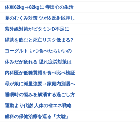
体重62kg→82kgに 寺田心の生活
夏のむくみ対策 ツボ&反射区押し
紫外線対策がビタミンD不足に
緑茶を飲むと死亡リスク低まる?
ヨーグルト いつ食べたらいいの
休みだが疲れる 隠れ疲労対策は
内科医が低糖質麺を食べ比べ検証
母が娘に減量強要→家庭内別居へ
睡眠時の悩みを解消する過ごし方
運動より代謝 人体の省エネ戦略
歯科の保健治療を巡る「大嘘」