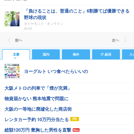
「負けることは、普通のこと」6割勝てば優勝できる
野球の現状
ダイヤモンド・オンライン
06:05
前ヘ
次ヘ
主要
国内
海外
IT 経済
ス
ヨーグルト いつ食べたらいいの
大阪メトロの列車で「煙が充満」
物資届かない 熊本地震で問題に
大阪の一等地に廃墟化した商店街
レンタカー予約 10万円分当たる
総額120万円 豊胸した男性を直撃