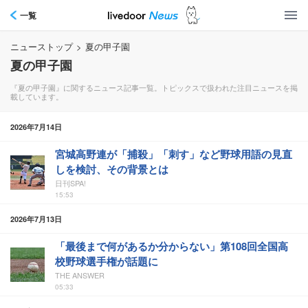
一覧
ニューストップ
>
夏の甲子園
夏の甲子園
『夏の甲子園』に関するニュース記事一覧。トピックスで扱われた注目ニュースを掲
載しています。
2026年7月14日
宮城高野連が「捕殺」「刺す」など野球用語の見直
しを検討、その背景とは
日刊SPA!
15:53
2026年7月13日
「最後まで何があるか分からない」第108回全国高
校野球選手権が話題に
THE ANSWER
05:33