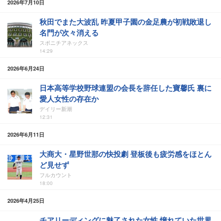
2026年7月10日
秋田でまた大波乱 昨夏甲子園の金足農が初戦敗退し
名門が次々消える
スポニチアネックス
14:29
2026年6月24日
日本高等学校野球連盟の会長を辞任した寶馨氏 裏に
愛人女性の存在か
デイリー新潮
12:31
2026年6月11日
大商大・星野世那の快投劇 登板後も疲労感をほとん
ど見せず
フルカウント
18:00
2026年4月25日
チアリーディングに魅了された女性 憧れていた世界