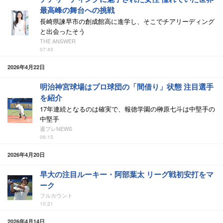
最高峰の舞台への挑戦
長崎県諫早市の創成館高に進学し、そこでチアリーディング
と出会ったそう
THE ANSWER
07:43
2026年4月22日
明治神宮球場はプロ球団の「間借り」状態 注目選手
を紹介
17年連続となるのは確実で、報徳学園の榊原七斗は中堅手の
中堅手
週プレNEWS
06:15
2026年4月20日
早大の注目ルーキー・阿部葉太 リーグ戦初安打をマ
ーク
フルカウント
10:21
2026年4月14日