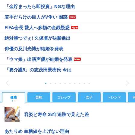
「金貯まったら即投資」NGな理由
若手だらけの巨人がV争い 困惑
FIFA会長 愛人へ多額の金銭疑惑
絶対勝つでぇ! 久保凛が決勝進出
俳優の及川光博が結婚を発表
「ウマ娘」出演声優が結婚を発表
「要介護5」の志茂田景樹氏 今は
健康
芸能
ゴシップ
女子
トレンド
Y
容姿と寿命 28年追跡で見えた差
あたりめ 血糖値を上げない理由