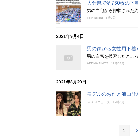
大分県で約730枚の下
男の自宅から押収された約
Techinsight
5時0分
2021年9月4日
男の家から女性用下着
男の自宅を捜索したところ
ABEMA TIMES
19時32分
2021年8月29日
モデルのおたと浦西ひ
J-CASTニュース
17時0分
1