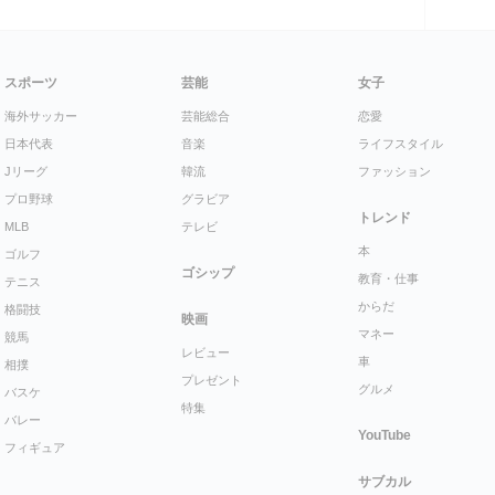
スポーツ
芸能
女子
海外サッカー
芸能総合
恋愛
日本代表
音楽
ライフスタイル
Jリーグ
韓流
ファッション
プロ野球
グラビア
トレンド
MLB
テレビ
本
ゴルフ
ゴシップ
教育・仕事
テニス
からだ
格闘技
映画
マネー
競馬
レビュー
車
相撲
プレゼント
グルメ
バスケ
特集
バレー
YouTube
フィギュア
サブカル