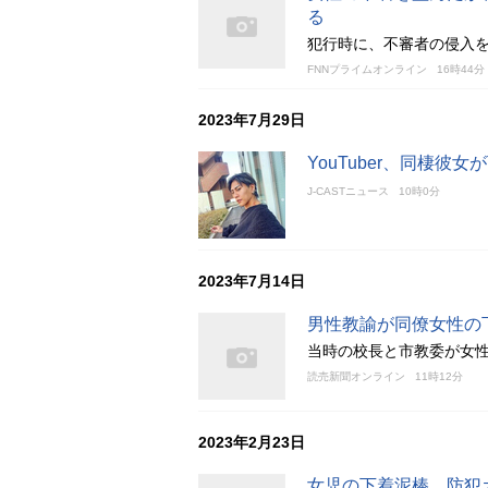
る
犯行時に、不審者の侵入
FNNプライムオンライン
16時44分
2023年7月29日
YouTuber、同棲
J-CASTニュース
10時0分
2023年7月14日
男性教諭が同僚女性の
当時の校長と市教委が女
読売新聞オンライン
11時12分
2023年2月23日
女児の下着泥棒、防犯