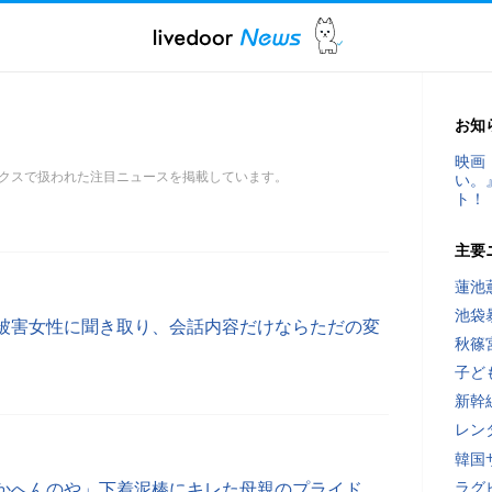
お知
映画
クスで扱われた注目ニュースを掲載しています。
い。
ト！
主要
蓮池
池袋
被害女性に聞き取り、会話内容だけならただの変
秋篠
子ど
新幹
レン
韓国
ラグ
かへんのや」下着泥棒にキレた母親のプライド