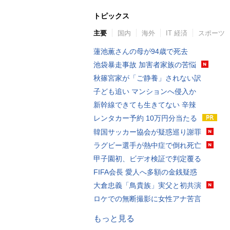
トピックス
主要
国内
海外
IT 経済
スポーツ
蓮池薫さんの母が94歳で死去
池袋暴走事故 加害者家族の苦悩
秋篠宮家が「ご静養」されない訳
子ども追い マンションへ侵入か
新幹線できても生きてない 辛辣
レンタカー予約 10万円分当たる
韓国サッカー協会が疑惑巡り謝罪
ラグビー選手が熱中症で倒れ死亡
甲子園初、ビデオ検証で判定覆る
FIFA会長 愛人へ多額の金銭疑惑
大倉忠義「鳥貴族」実父と初共演
ロケでの無断撮影に女性アナ苦言
もっと見る