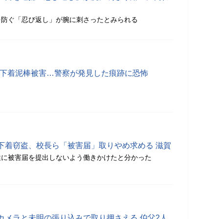
を防ぐ「忍び返し」が腕に刺さったとみられる
彼女が下着泥棒被害…警察が発見した痕跡に恐怖
下着窃盗、校長ら「被害届」取りやめ求める 滋賀
性に被害届を提出しないよう働きかけたと分かった
カメラと未明の張り込みで取り押さえる 伯父2人