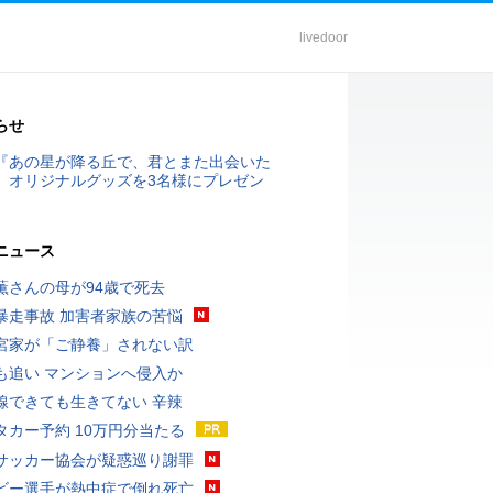
livedoor
らせ
『あの星が降る丘で、君とまた出会いた
』オリジナルグッズを3名様にプレゼン
ニュース
薫さんの母が94歳で死去
暴走事故 加害者家族の苦悩
宮家が「ご静養」されない訳
も追い マンションへ侵入か
線できても生きてない 辛辣
タカー予約 10万円分当たる
サッカー協会が疑惑巡り謝罪
ビー選手が熱中症で倒れ死亡