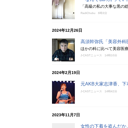
「高級の私の大事な黒の
RadiChubu
6時3分
2024年12月26日
高須幹弥氏「美容外科
ほかの科に比べて美容医
J-CASTニュース
14時10分
2024年2月19日
元AKB大家志津香、
J-CASTニュース
14時42分
2023年11月7日
女性の下着を盗んだか