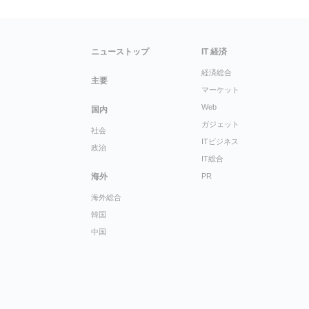
ニューストップ
IT 経済
経済総合
主要
マーケット
Web
国内
ガジェット
社会
ITビジネス
政治
IT総合
海外
PR
海外総合
韓国
中国