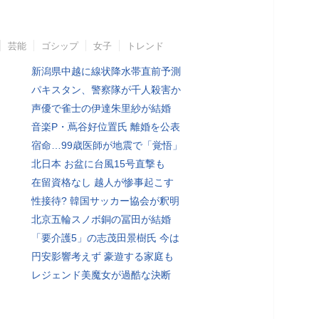
芸能
ゴシップ
女子
トレンド
新潟県中越に線状降水帯直前予測
パキスタン、警察隊が千人殺害か
声優で雀士の伊達朱里紗が結婚
音楽P・蔦谷好位置氏 離婚を公表
宿命…99歳医師が地震で「覚悟」
北日本 お盆に台風15号直撃も
在留資格なし 越人が惨事起こす
性接待? 韓国サッカー協会が釈明
北京五輪スノボ銅の冨田が結婚
「要介護5」の志茂田景樹氏 今は
円安影響考えず 豪遊する家庭も
レジェンド美魔女が過酷な決断