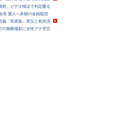
園初、ビデオ検証で判定覆る
FA会長 愛人へ多額の金銭疑惑
忠義「鳥貴族」実父と初共演
での無断撮影に女性アナ苦言