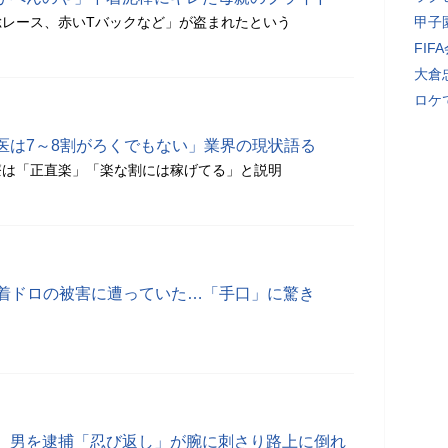
総レース、赤いTバックなど」が盗まれたという
甲子
FI
大倉
ロケ
医は7～8割がろくでもない」業界の現状語る
療は「正直楽」「楽な割には稼げてる」と説明
下着ドロの被害に遭っていた…「手口」に驚き
、男を逮捕「忍び返し」が腕に刺さり路上に倒れ