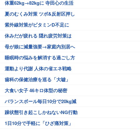
体重62kg→82kgに 寺田心の生活
夏のむくみ対策 ツボ&反射区押し
紫外線対策がビタミンD不足に
休みだが疲れる 隠れ疲労対策は
母が娘に減量強要→家庭内別居へ
睡眠時の悩みを解消する過ごし方
運動より代謝 人体の省エネ戦略
歯科の保健治療を巡る「大嘘」
大食い女子 46キロ体型の秘密
バランスボール毎日10分で20kg減
躁状態引き起こしかねないNG行動
1日10分で手軽に「ひざ痛対策」