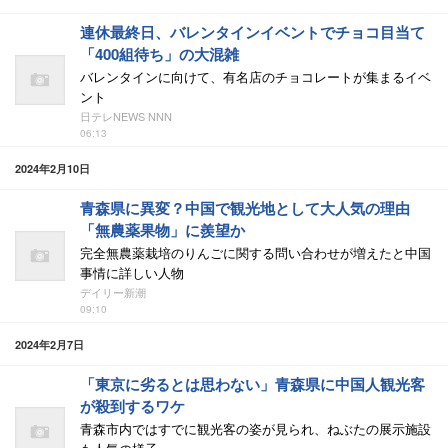
連休最終日、バレンタインイベントでチョコ目当て
「400組待ち」の大混雑
バレンタインに向けて、有名店のチョコレートが集まるイベ
ント
日テレNEWS NNN
06:13
2024年2月10日
青森県に異変？中国で観光地として大人気の理由
「無農薬果物」に羨望か
完全無農薬栽培のりんごに関する問い合わせが増えたと中国
事情に詳しい人物
デイリー新潮
09:10
2024年2月7日
「東京に劣るとは思わない」青森県に中国人観光客
が殺到するワケ
青森市内ではすでに観光客の姿が見られ、ねぶたの展示施設