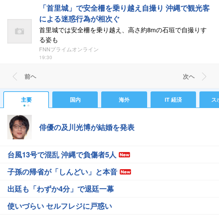
「首里城」で安全柵を乗り越え自撮り 沖縄で観光客
による迷惑行為が相次ぐ
首里城では安全柵を乗り越え、高さ約8mの石垣で自撮りす
る姿も
FNNプライムオンライン
19:30
前ヘ
次ヘ
主要
国内
海外
IT 経済
ス
俳優の及川光博が結婚を発表
台風13号で混乱 沖縄で負傷者5人
子孫の帰省が「しんどい」と本音
出廷も「わずか4分」で退廷一幕
使いづらい セルフレジに戸惑い