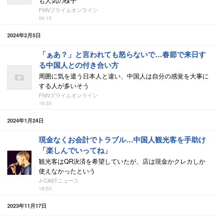
も人気の様子
FNNプライムオンライン
06:10
2024年2月5日
「ぁあ？」と言われても怒らないで…春節で来日す
る中国人との付き合い方
周囲に気を遣う日本人と違い、中国人は自分の感覚を大事に
する人が多いそう
FNNプライムオンライン
19:30
2024年1月24日
現金なくお会計でトラブル…中国人観光客を手助け
「楽しんでいってね」
観光客はQR決済を希望していたが、店は現金かクレカしか
使えなかったという
J-CASTニュース
18:53
2023年11月17日