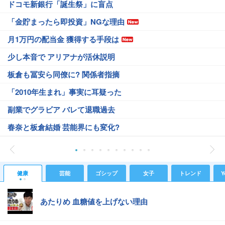
ドコモ新銀行「誕生祭」に盲点
「金貯まったら即投資」NGな理由
月1万円の配当金 獲得する手段は
少し本音で アリアナが活休説明
板倉も冨安ら同僚に? 関係者指摘
「2010年生まれ」事実に耳疑った
副業でグラビア バレて退職過去
春奈と板倉結婚 芸能界にも変化?
健康
芸能
ゴシップ
女子
トレンド
Y
あたりめ 血糖値を上げない理由