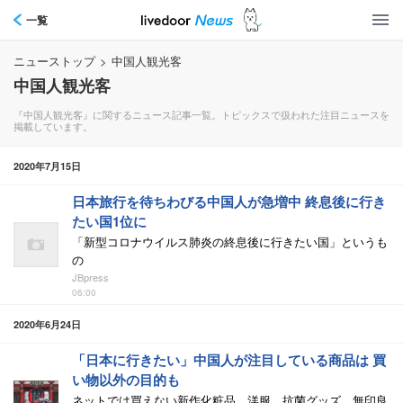
一覧
ニューストップ
>
中国人観光客
中国人観光客
『中国人観光客』に関するニュース記事一覧。トピックスで扱われた注目ニュースを
掲載しています。
2020年7月15日
日本旅行を待ちわびる中国人が急増中 終息後に行き
たい国1位に
「新型コロナウイルス肺炎の終息後に行きたい国」というも
の
JBpress
06:00
2020年6月24日
「日本に行きたい」中国人が注目している商品は 買
い物以外の目的も
ネットでは買えない新作化粧品、洋服、抗菌グッズ、無印良