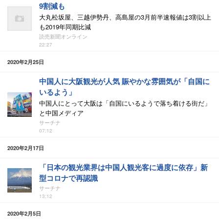
9割減も
大丸松坂屋、三越伊勢丹、高島屋の3月前半速報値は3割以上
も2019年同期比減
読売新聞オンライン
22:27
2020年2月25日
中国人に大阪観光が人気 賑やかな雰囲気が「自国に
いるよう」
中国人にとって大阪は「自国にいるようで落ち着ける街だ」
と中国メディア
サーチナ
07:12
2020年2月17日
「日本の観光業界は中国人観光客に過度に依存」新
型コロナで再認識
サーチナ
13:12
2020年2月5日