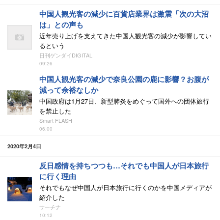
中国人観光客の減少に百貨店業界は激震「次の大沼
は」との声も
近年売り上げを支えてきた中国人観光客の減少が影響してい
るという
日刊ゲンダイDIGITAL
09:26
中国人観光客の減少で奈良公園の鹿に影響？お腹が
減って余裕なしか
中国政府は1月27日、新型肺炎をめぐって国外への団体旅行
を禁止した
Smart FLASH
06:00
2020年2月4日
反日感情を持ちつつも…それでも中国人が日本旅行
に行く理由
それでもなぜ中国人が日本旅行に行くのかを中国メディアが
紹介した
サーチナ
10:12