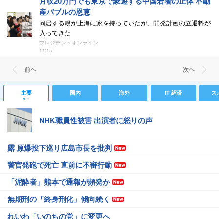
月収20万円でも東京で豪遊する中国若者の正体 不動
産バブルの恩恵
同居する親が上海に家を持っていたが、開発計画の立退料が
入ってきた
プレジデントオンライン
11:15
前ヘ
次ヘ
主要
国内
海外
IT 経済
ス
NHK職員性被害 出演者に怒りの声
露 原爆投下巡り広島市長を批判
警官発砲で死亡 直前に不審行動
「泥酔者」熊本で通報が頻発か
無期刑の「終身刑化」傾向続く
れいわ「いのちの党」に変更へ