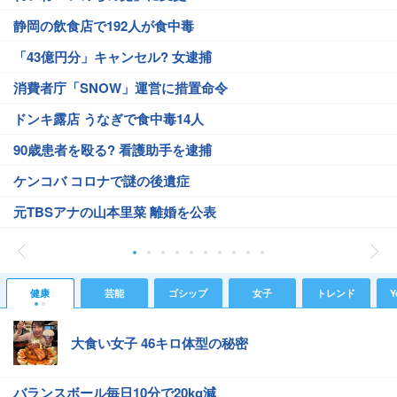
静岡の飲食店で192人が食中毒
「43億円分」キャンセル? 女逮捕
消費者庁「SNOW」運営に措置命令
ドンキ露店 うなぎで食中毒14人
90歳患者を殴る? 看護助手を逮捕
ケンコバ コロナで謎の後遺症
元TBSアナの山本里菜 離婚を公表
健康
芸能
ゴシップ
女子
トレンド
Y
大食い女子 46キロ体型の秘密
バランスボール毎日10分で20kg減