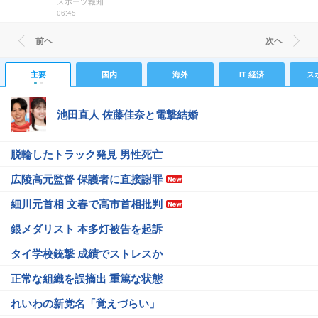
スポーツ報知
06:45
前ヘ
次ヘ
主要
国内
海外
IT 経済
ス
池田直人 佐藤佳奈と電撃結婚
脱輪したトラック発見 男性死亡
広陵高元監督 保護者に直接謝罪
細川元首相 文春で高市首相批判
銀メダリスト 本多灯被告を起訴
タイ学校銃撃 成績でストレスか
正常な組織を誤摘出 重篤な状態
れいわの新党名「覚えづらい」