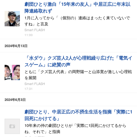
劇団ひとり激白「15年来の友人」中居正広に年末以
降連絡取れず
1月に入ってから「（個別の）連絡はまったく来ていないで
すね」と言及
Smart FLASH
11:00
2024年6月13日
「水ダウ」クズ芸人2人が心理戦繰り広げた「電気イ
スゲーム」に絶賛の声
ともに「クズ芸人代表」の岡野陽一と山添寛が激しい心理戦
を展開
Smart FLASH
17:31
2024年6月3日
劇団ひとり、中居正広の不摂生生活を指摘「実際に1
回死にかけてる」
10年来の仲の劇団ひとりが「実際に1回死にかけてるから
ね、それで」と指摘