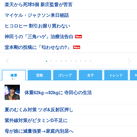
楽天から死球5個 新庄監督が苦言
マイケル・ジャクソン来日秘話
ヒコロヒー 割引お握り買わない
神田うの「三角ハゲ」治療法告白
堂本剛の投稿に「匂わせなの?」
健康
芸能
ゴシップ
女子
トレンド
Y
体重62kg→82kgに 寺田心の生活
夏のむくみ対策 ツボ&反射区押し
紫外線対策がビタミンD不足に
母が娘に減量強要→家庭内別居へ