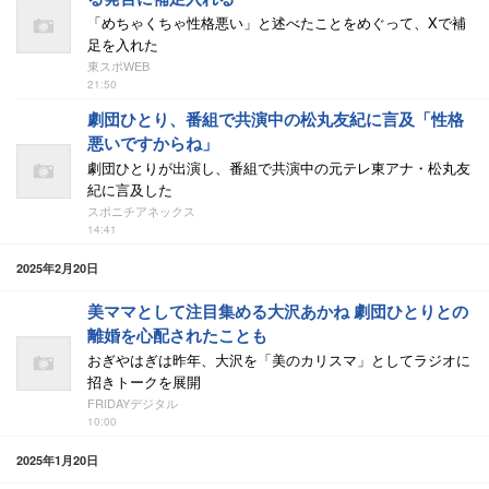
「めちゃくちゃ性格悪い」と述べたことをめぐって、Xで補
足を入れた
東スポWEB
21:50
劇団ひとり、番組で共演中の松丸友紀に言及「性格
悪いですからね」
劇団ひとりが出演し、番組で共演中の元テレ東アナ・松丸友
紀に言及した
スポニチアネックス
14:41
2025年2月20日
美ママとして注目集める大沢あかね 劇団ひとりとの
離婚を心配されたことも
おぎやはぎは昨年、大沢を「美のカリスマ」としてラジオに
招きトークを展開
FRIDAYデジタル
10:00
2025年1月20日