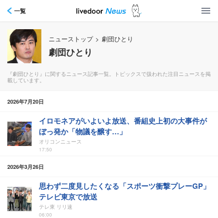
一覧
ニューストップ
>
劇団ひとり
劇団ひとり
『劇団ひとり』に関するニュース記事一覧。トピックスで扱われた注目ニュースを掲
載しています。
2026年7月20日
イロモネアがいよいよ放送、番組史上初の大事件が
ぼっ発か「物議を醸す…」
オリコンニュース
17:50
2026年3月26日
思わず二度見したくなる「スポーツ衝撃プレーGP」
テレビ東京で放送
テレ東 リリ速
06:00