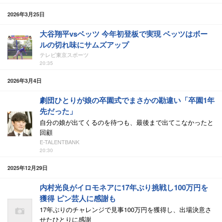
2026年3月25日
大谷翔平vsベッツ 今年初登板で実現 ベッツはボー
ルの切れ味にサムズアップ
テレビ東京スポーツ
20:35
2026年3月4日
劇団ひとりが娘の卒園式でまさかの勘違い「卒園1年
先だった」
自分の娘が出てくるのを待つも、最後まで出てこなかったと
回顧
E-TALENTBANK
20:30
2025年12月29日
内村光良がイロモネアに17年ぶり挑戦し100万円を
獲得 ピン芸人に感謝も
17年ぶりのチャレンジで見事100万円を獲得し、出場決意さ
せたひとりに感謝