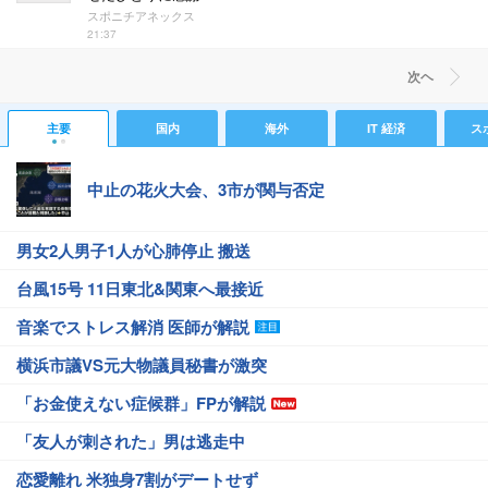
スポニチアネックス
21:37
次ヘ
主要
国内
海外
IT 経済
ス
中止の花火大会、3市が関与否定
男女2人男子1人が心肺停止 搬送
台風15号 11日東北&関東へ最接近
音楽でストレス解消 医師が解説
横浜市議VS元大物議員秘書が激突
「お金使えない症候群」FPが解説
「友人が刺された」男は逃走中
恋愛離れ 米独身7割がデートせず