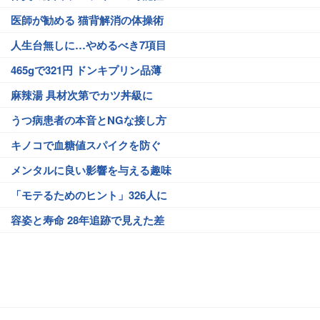
医師が勧める 猫背解消の体操術
人生台無しに…やめるべき7項目
465gで321円 ドンキプリン品薄
麻辣湯 具材次第でカツ丼級に
うつ病患者の本音とNGな接し方
キノコで血糖値スパイクを防ぐ
メンタルに良い影響を与える趣味
「モテるためのヒント」326人に
容姿と寿命 28年追跡で見えた差