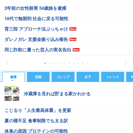
2年前の女性殺害 54歳娘を逮捕
10代で無期刑 社会に戻る可能性
育三郎 アプローチ法ぶっちゃけ
ダレノガレ 支援金振り込み報告
同じ詐欺に遭った芸人の実名告白
健康
芸能
ゴシップ
女子
トレンド
Y
冷蔵庫を見れば貯まる家かわかる
こじるり「人生最高体重」を更新
夏の寝不足 食事制限でも太る訳
体臭の原因 プロテインの可能性