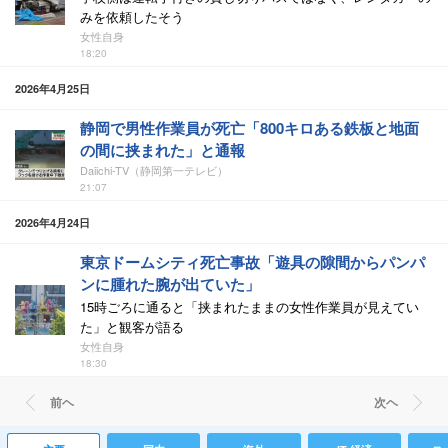
みを依頼したそう
女性自身
18:20
2026年4月25日
静岡で男性作業員が死亡「800キロある鉄板と地面
の間に挟まれた」と通報
Daiichi-TV（静岡第一テレビ）
21:07
2026年4月24日
東京ドームシティ死亡事故「遊具の隙間からパンパ
ンに腫れた腕が出ていた」
15時ごろに通ると「挟まれたままの女性作業員が見えてい
た」と観客が語る
女性自身
18:30
前ヘ
次ヘ