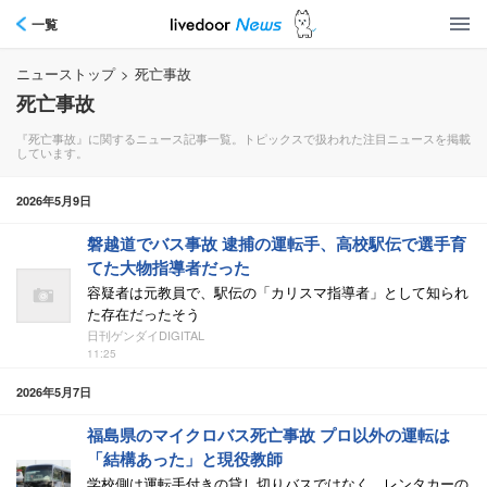
一覧
ニューストップ
>
死亡事故
死亡事故
『死亡事故』に関するニュース記事一覧。トピックスで扱われた注目ニュースを掲載
しています。
2026年5月9日
磐越道でバス事故 逮捕の運転手、高校駅伝で選手育
てた大物指導者だった
容疑者は元教員で、駅伝の「カリスマ指導者」として知られ
た存在だったそう
日刊ゲンダイDIGITAL
11:25
2026年5月7日
福島県のマイクロバス死亡事故 プロ以外の運転は
「結構あった」と現役教師
学校側は運転手付きの貸し切りバスではなく、レンタカーの