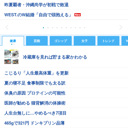
昨夏覇者・沖縄尚学が初戦で敗退
WEST.のW結婚「自由で頭抱える」
健康
芸能
ゴシップ
女子
トレンド
Y
冷蔵庫を見れば貯まる家かわかる
こじるり「人生最高体重」を更新
夏の寝不足 食事制限でも太る訳
体臭の原因 プロテインの可能性
医師が勧める 猫背解消の体操術
人生台無しに…やめるべき7項目
465gで321円 ドンキプリン品薄