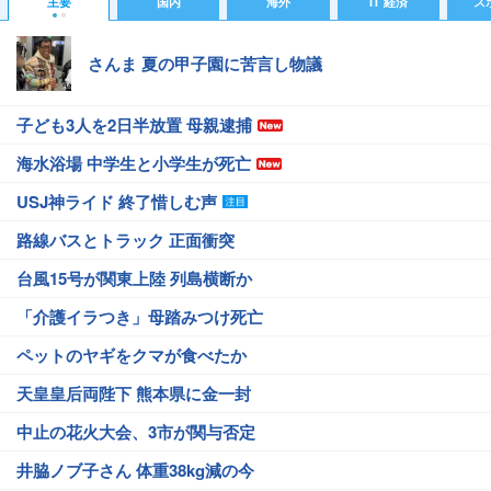
主要
国内
海外
IT 経済
ス
さんま 夏の甲子園に苦言し物議
子ども3人を2日半放置 母親逮捕
海水浴場 中学生と小学生が死亡
USJ神ライド 終了惜しむ声
路線バスとトラック 正面衝突
台風15号が関東上陸 列島横断か
「介護イラつき」母踏みつけ死亡
ペットのヤギをクマが食べたか
天皇皇后両陛下 熊本県に金一封
中止の花火大会、3市が関与否定
井脇ノブ子さん 体重38kg減の今