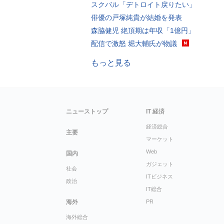
スクバル「デトロイト戻りたい」
俳優の戸塚純貴が結婚を発表
森脇健児 絶頂期は年収「1億円」
配信で激怒 堀大輔氏が物議
もっと見る
ニューストップ
IT 経済
経済総合
主要
マーケット
Web
国内
ガジェット
社会
ITビジネス
政治
IT総合
海外
PR
海外総合