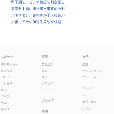
甲子園初、ビデオ検証で判定覆る
新潟県中越に線状降水帯直前予測
パキスタン、警察隊が千人殺害か
声優で雀士の伊達朱里紗が結婚
スポーツ
芸能
女子
海外サッカー
芸能総合
恋愛
日本代表
音楽
ライフスタイル
Jリーグ
韓流
ファッション
プロ野球
グラビア
トレンド
MLB
テレビ
本
ゴルフ
ゴシップ
教育・仕事
テニス
からだ
格闘技
映画