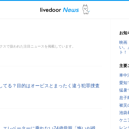
お知
映画
クスで扱われた注目ニュースを掲載しています。
い。
ト！
主要
車中
愛知
してる？目的はオービスとまったく違う犯罪捜査
猛暑
息子
被災
池袋
ケニ
レン
、エレベーターに乗れない74歳母親「悔いが残