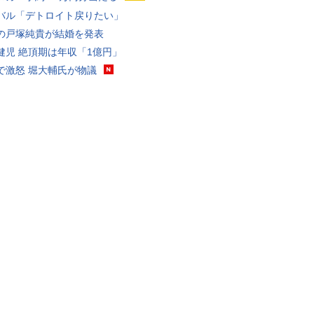
バル「デトロイト戻りたい」
の戸塚純貴が結婚を発表
健児 絶頂期は年収「1億円」
で激怒 堀大輔氏が物議