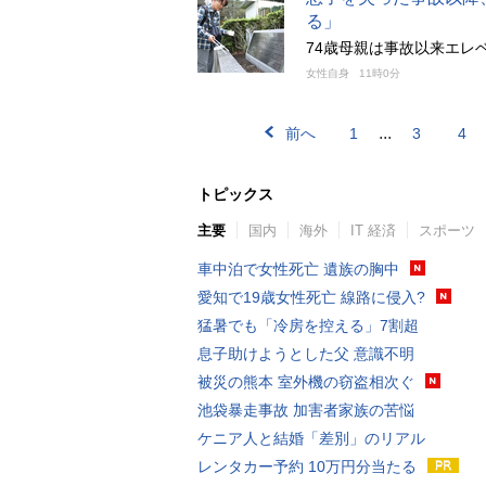
る」
74歳母親は事故以来エレ
女性自身
11時0分
...
前へ
1
3
4
トピックス
主要
国内
海外
IT 経済
スポーツ
車中泊で女性死亡 遺族の胸中
愛知で19歳女性死亡 線路に侵入?
猛暑でも「冷房を控える」7割超
息子助けようとした父 意識不明
被災の熊本 室外機の窃盗相次ぐ
池袋暴走事故 加害者家族の苦悩
ケニア人と結婚「差別」のリアル
レンタカー予約 10万円分当たる