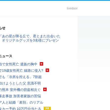
livedoor
らせ
『あの星が降る丘で、君とまた出会いた
』オリジナルグッズを3名様にプレゼン
ニュース
泊で女性死亡 遺族の胸中
で19歳女性死亡 線路に侵入?
でも「冷房を控える」7割超
助けようとした父 意識不明
の熊本 室外機の窃盗相次ぐ
暴走事故 加害者家族の苦悩
ア人と結婚「差別」のリアル
タカー予約 10万円分当たる