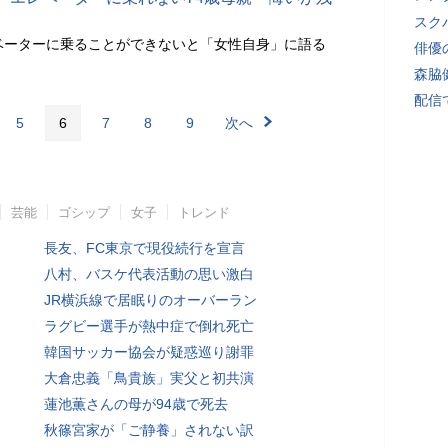
スク
ベーターに乗ることができないと「女性自身」に語る
俳優
森脇
配信
5
6
7
8
9
次へ
芸能
ゴシップ
女子
トレンド
長友、FC東京で現役続行を宣言
八村、バスケ代表活動の思い激白
JR横浜線で居眠りのオーバーラン
ラグビー選手が熱中症で倒れ死亡
韓国サッカー協会が疑惑巡り謝罪
大倉忠義「鳥貴族」実父と初共演
蓮池薫さんの母が94歳で死去
秋篠宮家が「ご静養」されない訳