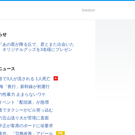
livedoor
らせ
『あの星が降る丘で、君とまた出会いた
』オリジナルグッズを3名様にプレゼン
ニュース
浴で3人が流される 1人死亡
東海「夜行」新幹線が初運行
の性暴力 止まらないワケ
イベント「配信派」が急増
道でタクシーがビル突っ込む
の五山送り火が苦境に直面
中正が客席のボードに珍要求
竜也、「労務改善」アピール