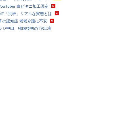
ouTuber 白ビキニ加工否定
VANT「別班」リアルな実態とは
子の認知症 老老介護に不安
ラジ中田、帰国後初のTV出演