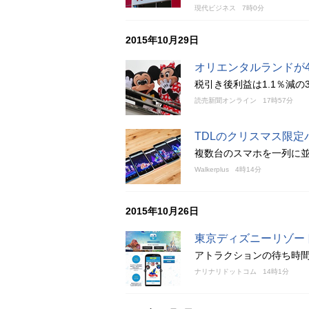
現代ビジネス
7時0分
2015年10月29日
オリエンタルランドが
税引き後利益は1.1％減の
読売新聞オンライン
17時57分
TDLのクリスマス限
複数台のスマホを一列に
Walkerplus
4時14分
2015年10月26日
東京ディズニーリゾー
アトラクションの待ち時
ナリナリドットコム
14時1分