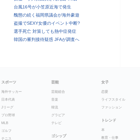
台風16号が小笠原近海で発生
醜態の続く福岡県議会が海外豪遊
盗撮でSEXY女優のイベント中断?
選手死亡 対策しても熱中症発症
韓国の審判接待疑惑 JFAが調査へ
スポーツ
芸能
女子
海外サッカー
芸能総合
恋愛
日本代表
音楽
ライフスタイル
Jリーグ
韓流
ファッション
プロ野球
グラビア
トレンド
MLB
テレビ
本
ゴルフ
ゴシップ
教育・仕事
テニス