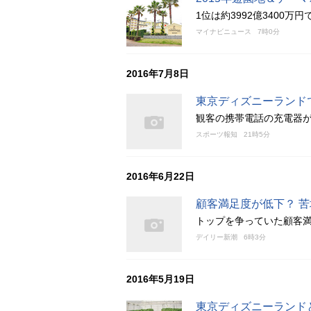
1位は約3992億3400
マイナビニュース
7時0分
2016年7月8日
東京ディズニーランド
観客の携帯電話の充電器
スポーツ報知
21時5分
2016年6月22日
顧客満足度が低下？ 
トップを争っていた顧客満
デイリー新潮
6時3分
2016年5月19日
東京ディズニーランド