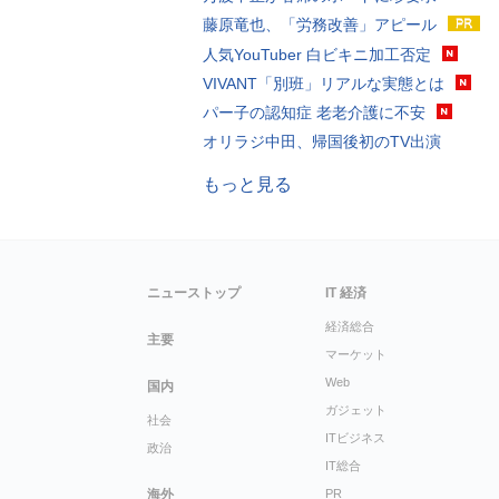
藤原竜也、「労務改善」アピール
人気YouTuber 白ビキニ加工否定
VIVANT「別班」リアルな実態とは
パー子の認知症 老老介護に不安
オリラジ中田、帰国後初のTV出演
もっと見る
ニューストップ
IT 経済
経済総合
主要
マーケット
Web
国内
ガジェット
社会
ITビジネス
政治
IT総合
海外
PR