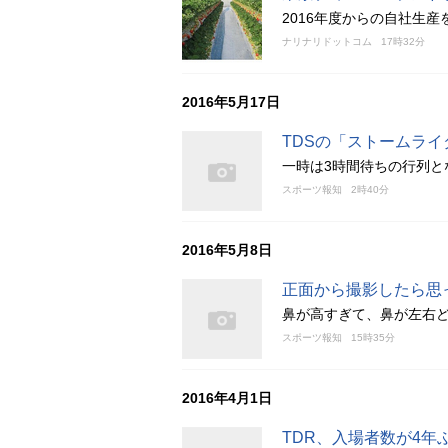
2016年度からの自社生
ナリナリドットコム
17時32分
2016年5月17日
TDSの「ストームラ
一時は3時間待ちの行列と
スポーツ報知
2時40分
2016年5月8日
正面から撮影したら思
鼻が高すぎて、鼻が左右
スポーツ報知
15時35分
2016年4月1日
TDR、入場者数が4年