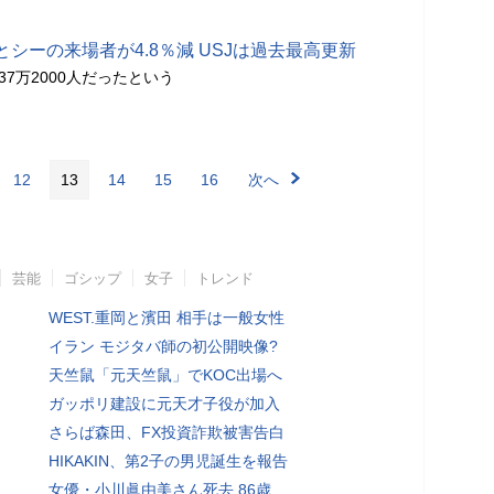
シーの来場者が4.8％減 USJは過去最高更新
437万2000人だったという
12
13
14
15
16
次へ
芸能
ゴシップ
女子
トレンド
WEST.重岡と濱田 相手は一般女性
イラン モジタバ師の初公開映像?
天竺鼠「元天竺鼠」でKOC出場へ
ガッポリ建設に元天才子役が加入
さらば森田、FX投資詐欺被害告白
HIKAKIN、第2子の男児誕生を報告
女優・小川眞由美さん死去 86歳