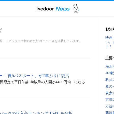
お知
ド
映画
覧。トピックスで扱われた注目ニュースを掲載しています。
い。
ト！
主要
海水
JR
ー 「夏5パスポート」が2年ぶりに復活
教員
期間限定で平日午後5時以降の入園が4400円均一になる
夏の
表参
京都
万波
藤原
マパークの収入高ランキング 154社を分析