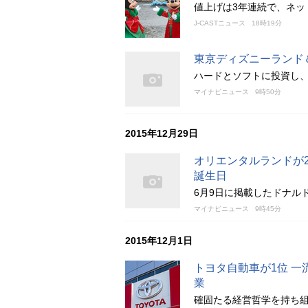
値上げは3年連続で、ネッ
J-CASTニュース
18時19分
東京ディズニーランド
ハードとソフトに投資し
マイナビニュース
9時50分
2015年12月29日
オリエンタルランドが2
誕生日
6月9日に掲載したドナル
マイナビニュース
9時45分
2015年12月1日
トヨタ自動車が1位 
業
確固たる経営哲学を持ち