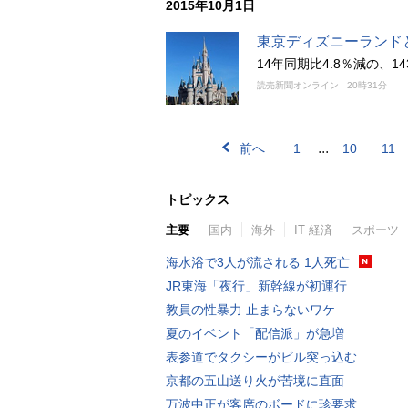
2015年10月1日
東京ディズニーランドと
14年同期比4.8％減の、1
読売新聞オンライン
20時31分
...
前へ
1
10
11
トピックス
主要
国内
海外
IT 経済
スポーツ
海水浴で3人が流される 1人死亡
JR東海「夜行」新幹線が初運行
教員の性暴力 止まらないワケ
夏のイベント「配信派」が急増
表参道でタクシーがビル突っ込む
京都の五山送り火が苦境に直面
万波中正が客席のボードに珍要求