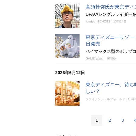
高須幹弥氏が東京ディ
DPAやシングルライダー
livedoor ECHOES
13時14分
東京ディズニーリゾー
日発売
ベイマックス型のポップ
GAME Watch
0時0分
2026年6月12日
東京ディズニー、待ち
しい？
ファイナンシャルフィールド
13時
1
2
3