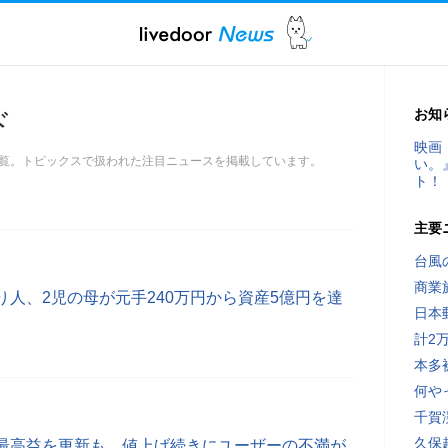
お知
ド
映画
覧。トピックスで扱われた注目ニュースを掲載しています。
い。
ト！
主要
台風
商業
人、2児の母が元手240万円から資産5億円を達
日本
計2
本多
何や
千賀
久保
最高益を更新も、値上げ続きにユーザーの不満が