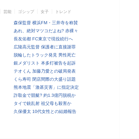
芸能
ゴシップ
女子
トレンド
森保監督 横浜FM・三井寺を称賛
あれ、絶対マツコだよね? 赤裸々
長友佑都 FC東京で現役続行へ
広陵高元監督 保護者に直接謝罪
脱輪したトラック発見 男性死亡
銀メダリスト 本多灯被告を起訴
テオくん 加藤乃愛との破局発表
くら寿司 閉店間際の大盛り話題
熊本地震「激甚災害」に指定決定
詐取金で競艇? 約1.3億円脱税か
タイで銃乱射 祖父母も殺害か
久保優太 10代女性との結婚報告