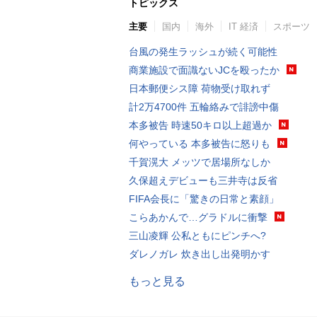
トピックス
主要
国内
海外
IT 経済
スポーツ
台風の発生ラッシュが続く可能性
商業施設で面識ないJCを殴ったか
日本郵便シス障 荷物受け取れず
計2万4700件 五輪絡みで誹謗中傷
本多被告 時速50キロ以上超過か
何やっている 本多被告に怒りも
千賀滉大 メッツで居場所なしか
久保超えデビューも三井寺は反省
FIFA会長に「驚きの日常と素顔」
こらあかんで…グラドルに衝撃
三山凌輝 公私ともにピンチへ?
ダレノガレ 炊き出し出発明かす
もっと見る