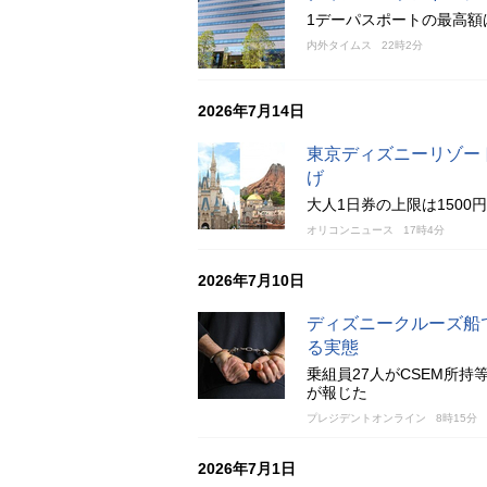
1デーパスポートの最高額
内外タイムス
22時2分
2026年7月14日
東京ディズニーリゾート
げ
大人1日券の上限は1500
オリコンニュース
17時4分
2026年7月10日
ディズニークルーズ船
る実態
乗組員27人がCSEM所
が報じた
プレジデントオンライン
8時15分
2026年7月1日