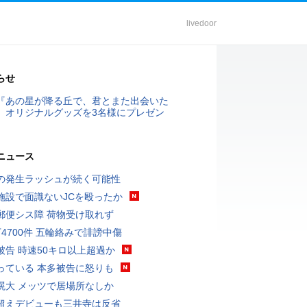
livedoor
らせ
『あの星が降る丘で、君とまた出会いた
』オリジナルグッズを3名様にプレゼン
ニュース
の発生ラッシュが続く可能性
施設で面識ないJCを殴ったか
郵便シス障 荷物受け取れず
万4700件 五輪絡みで誹謗中傷
被告 時速50キロ以上超過か
っている 本多被告に怒りも
滉大 メッツで居場所なしか
超えデビューも三井寺は反省