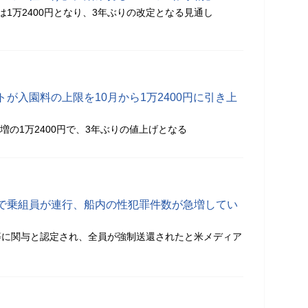
は1万2400円となり、3年ぶりの改定となる見通し
が入園料の上限を10月から1万2400円に引き上
円増の1万2400円で、3年ぶりの値上げとなる
で乗組員が連行、船内の性犯罪件数が急増してい
持等に関与と認定され、全員が強制送還されたと米メディア