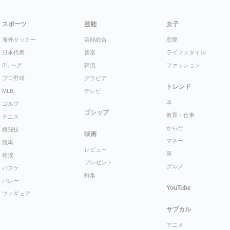
スポーツ
芸能
女子
海外サッカー
芸能総合
恋愛
日本代表
音楽
ライフスタイル
Jリーグ
韓流
ファッション
プロ野球
グラビア
トレンド
MLB
テレビ
本
ゴルフ
ゴシップ
教育・仕事
テニス
からだ
格闘技
映画
マネー
競馬
レビュー
車
相撲
プレゼント
グルメ
バスケ
特集
バレー
YouTube
フィギュア
サブカル
アニメ