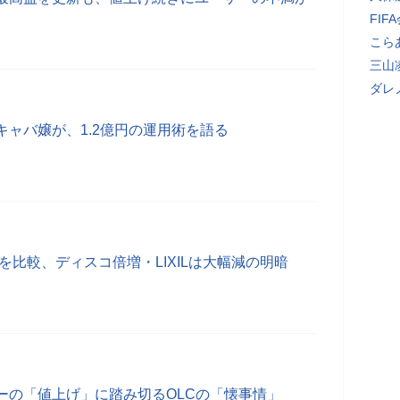
FI
こら
三山
ダレ
ャバ嬢が、1.2億円の運用術を語る
収を比較、ディスコ倍増・LIXILは大幅減の明暗
ーの「値上げ」に踏み切るOLCの「懐事情」