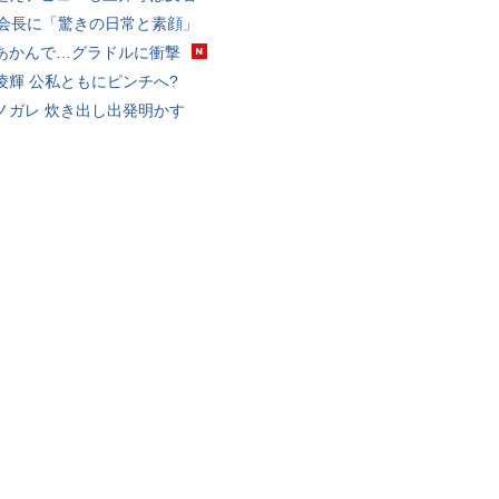
FA会長に「驚きの日常と素顔」
あかんで…グラドルに衝撃
凌輝 公私ともにピンチへ?
ノガレ 炊き出し出発明かす