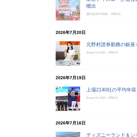
噴出
週刊女性PRIME
9時0分
2026年7月20日
元野村證券勤務の銀座キ
Smart FLASH
6時0分
2026年7月19日
上場2140社の平均年
Smart FLASH
6時0分
2026年7月16日
ディズニーランド＆シ