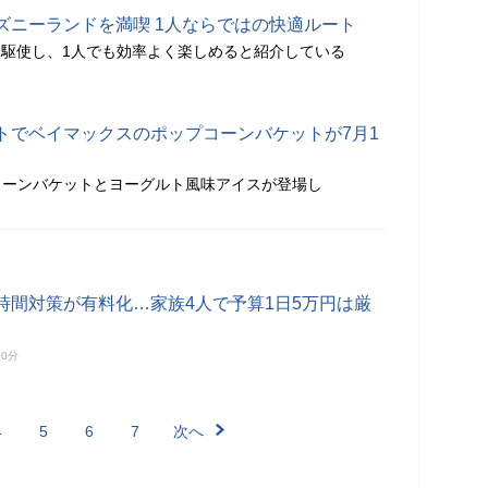
ズニーランドを満喫 1人ならではの快適ルート
を駆使し、1人でも効率よく楽しめると紹介している
トでベイマックスのポップコーンバケットが7月1
コーンバケットとヨーグルト風味アイスが登場し
時間対策が有料化…家族4人で予算1日5万円は厳
30分
4
5
6
7
次へ