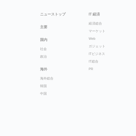
ニューストップ
IT 経済
経済総合
主要
マーケット
Web
国内
ガジェット
社会
ITビジネス
政治
IT総合
海外
PR
海外総合
韓国
中国