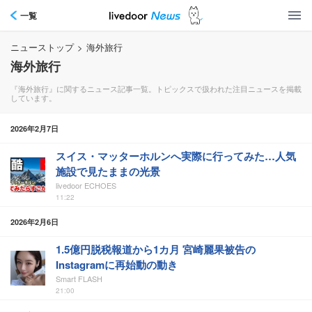
一覧
ニューストップ
>
海外旅行
海外旅行
『海外旅行』に関するニュース記事一覧。トピックスで扱われた注目ニュースを掲載
しています。
2026年2月7日
スイス・マッターホルンへ実際に行ってみた…人気
施設で見たままの光景
livedoor ECHOES
11:22
2026年2月6日
1.5億円脱税報道から1カ月 宮崎麗果被告の
Instagramに再始動の動き
Smart FLASH
21:00