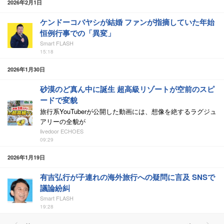
2026年2月1日
ケンドーコバヤシが結婚 ファンが指摘していた年始
恒例行事での「異変」
Smart FLASH
15:18
2026年1月30日
砂漠のど真ん中に誕生 超高級リゾートが空前のスピ
ードで変貌
旅行系YouTuberが公開した動画には、想像を絶するラグジュ
アリーの全貌が
livedoor ECHOES
09:29
2026年1月19日
有吉弘行が子連れの海外旅行への疑問に言及 SNSで
議論紛糾
Smart FLASH
19:28