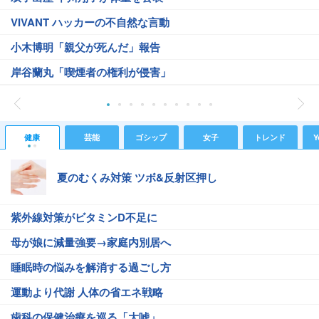
VIVANT ハッカーの不自然な言動
小木博明「親父が死んだ」報告
岸谷蘭丸「喫煙者の権利が侵害」
健康
芸能
ゴシップ
女子
トレンド
Y
夏のむくみ対策 ツボ&反射区押し
紫外線対策がビタミンD不足に
母が娘に減量強要→家庭内別居へ
睡眠時の悩みを解消する過ごし方
運動より代謝 人体の省エネ戦略
歯科の保健治療を巡る「大嘘」