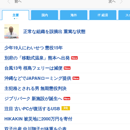
前ヘ
次ヘ
主要
国内
海外
IT 経済
ス
正常な組織を誤摘出 重篤な状態
少年19人にわいせつ 懲役15年
別府の「移動式温泉」熊本へ出発
台風13号 桜島フェリーは減便
沖縄などでJAPANローミング提供
主犯格とされる男 無期懲役判決
ジブリパーク 新施設が誕生へ
注目 古いPCが復活するUSB
HIKAKIN 被災地に2000万円を寄付
双子出産 中川翔子が体重を公表