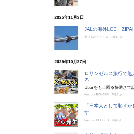
2025年11月3日
JALの海外LCC「ZI
乗りものニュース
7時42分
2025年10月27日
ロサンゼルス旅行で無
る」
Uberをも上回る快適さで
livedoor ECHOES
7時21分
「日本人として恥ずか
す
livedoor ECHOES
7時0分