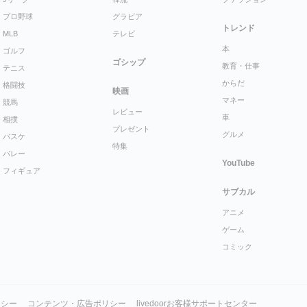
プロ野球
グラビア
トレンド
MLB
テレビ
本
ゴルフ
ゴシップ
教育・仕事
テニス
からだ
格闘技
映画
マネー
競馬
レビュー
車
相撲
プレゼント
グルメ
バスケ
特集
バレー
YouTube
フィギュア
サブカル
アニメ
ゲーム
コミック
リシー
コンテンツ・広告ポリシー
livedoorお客様サポートセンター