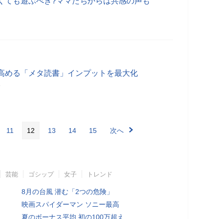
くても遊ぶべき?ママたちからは共感の声も
高める「メタ読書」インプットを最大化
分
11
12
13
14
15
次へ
芸能
ゴシップ
女子
トレンド
8月の台風 潜む「2つの危険」
映画スパイダーマン ソニー最高
夏のボーナス平均 初の100万超え