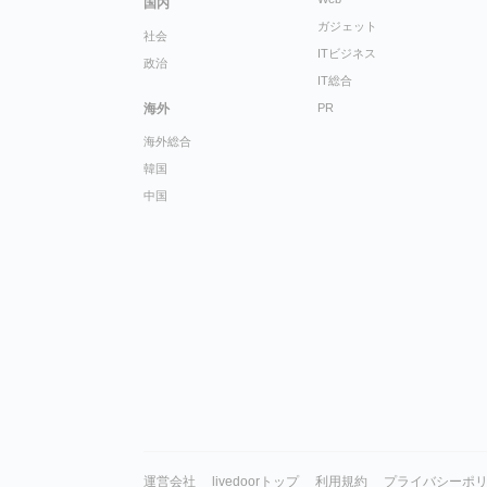
国内
ガジェット
社会
ITビジネス
政治
IT総合
海外
PR
海外総合
韓国
中国
運営会社
livedoorトップ
利用規約
プライバシーポ