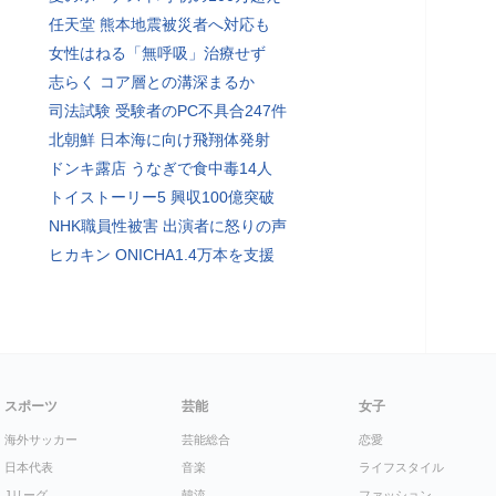
任天堂 熊本地震被災者へ対応も
女性はねる「無呼吸」治療せず
志らく コア層との溝深まるか
司法試験 受験者のPC不具合247件
北朝鮮 日本海に向け飛翔体発射
ドンキ露店 うなぎで食中毒14人
トイストーリー5 興収100億突破
NHK職員性被害 出演者に怒りの声
ヒカキン ONICHA1.4万本を支援
スポーツ
芸能
女子
海外サッカー
芸能総合
恋愛
日本代表
音楽
ライフスタイル
Jリーグ
韓流
ファッション