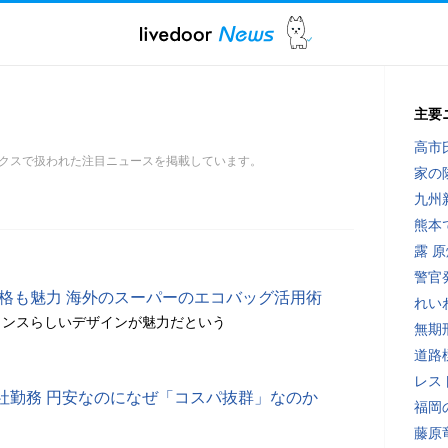
主要
高市
クスで扱われた注目ニュースを掲載しています。
家の
九州
熊本
露 
警官
価格も魅力 海外のスーパーのエコバッグ活用術
れい
ランスらしいデザインが魅力だという
無期
道路
レス
社勤務 円安なのになぜ「コスパ抜群」なのか
福岡
藤原