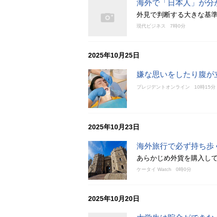
海外で「日本人」が分
外見で判断する大きな基
現代ビジネス
7時0分
2025年10月25日
嫌な思いをしたり腹が立
プレジデントオンライン
10時15分
2025年10月23日
海外旅行で必ず持ち歩
あらかじめ外貨を購入し
ケータイ Watch
0時0分
2025年10月20日