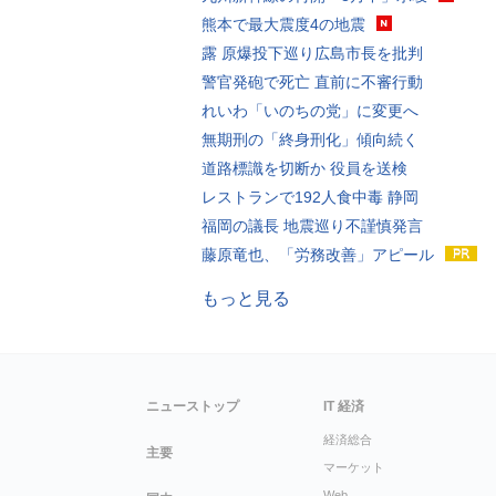
熊本で最大震度4の地震
露 原爆投下巡り広島市長を批判
警官発砲で死亡 直前に不審行動
れいわ「いのちの党」に変更へ
無期刑の「終身刑化」傾向続く
道路標識を切断か 役員を送検
レストランで192人食中毒 静岡
福岡の議長 地震巡り不謹慎発言
藤原竜也、「労務改善」アピール
もっと見る
ニューストップ
IT 経済
経済総合
主要
マーケット
Web