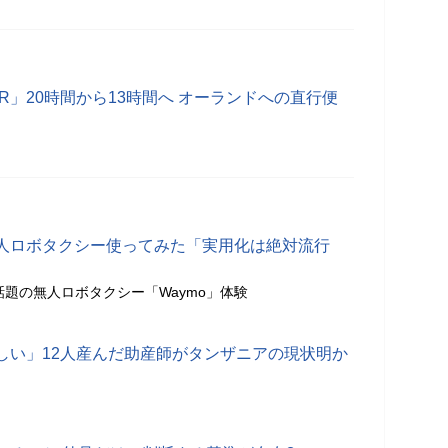
PAIR」20時間から13時間へ オーランドへの直行便
人ロボタクシー使ってみた「実用化は絶対流行
話題の無人ロボタクシー「Waymo」体験
しい」12人産んだ助産師がタンザニアの現状明か