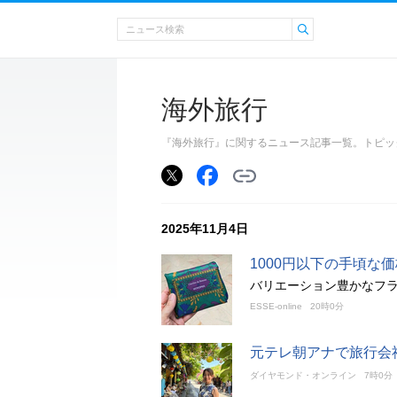
海外旅行
『海外旅行』に関するニュース記事一覧。トピッ
2025年11月4日
1000円以下の手頃な
バリエーション豊かなフ
ESSE-online
20時0分
元テレ朝アナで旅行会
ダイヤモンド・オンライン
7時0分