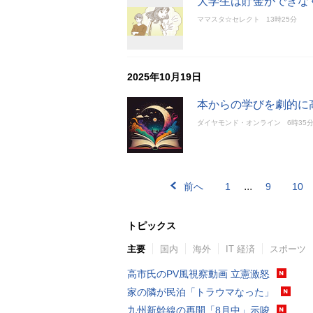
大学生は貯金ができな
ママスタ☆セレクト
13時25分
2025年10月19日
本からの学びを劇的に
ダイヤモンド・オンライン
6時35
...
前へ
1
9
10
トピックス
主要
国内
海外
IT 経済
スポーツ
高市氏のPV風視察動画 立憲激怒
家の隣が民泊「トラウマなった」
九州新幹線の再開「8月中」示唆