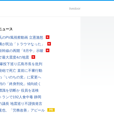
livedoor
ニュース
氏のPV風視察動画 立憲激怒
隣が民泊「トラウマなった」
新幹線の再開「8月中」示唆
で最大震度4の地震
原爆投下巡り広島市長を批判
発砲で死亡 直前に不審行動
わ「いのちの党」に変更へ
刑の「終身刑化」傾向続く
標識を切断か 役員を送検
トランで192人食中毒 静岡
の議長 地震巡り不謹慎発言
竜也、「労務改善」アピール