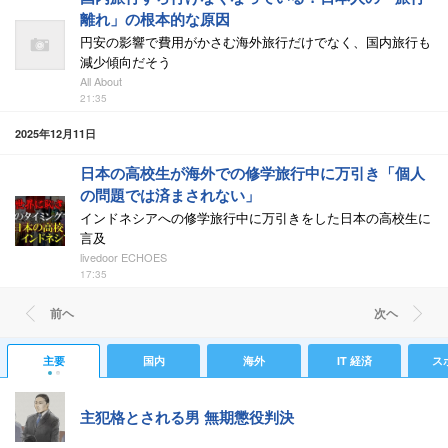
離れ」の根本的な原因
円安の影響で費用がかさむ海外旅行だけでなく、国内旅行も
減少傾向だそう
All About
21:35
2025年12月11日
日本の高校生が海外での修学旅行中に万引き「個人
の問題では済まされない」
インドネシアへの修学旅行中に万引きをした日本の高校生に
言及
livedoor ECHOES
17:35
前ヘ
次ヘ
主要
国内
海外
IT 経済
ス
主犯格とされる男 無期懲役判決