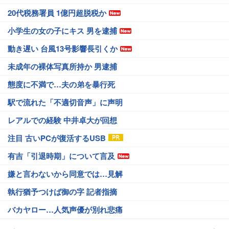
20代税務署員 1億円超脱税か
小学生の女の子にキス 男を逮捕
動き遅い 台風13号影響長引くか
未成年の裸体写真所持か 男逮捕
態度に不満で…夫の弟を暴行死
駅で流れた「不適切音声」に声明
レアルでの経験 中井卓大が回想
注目 古いPCが復活するUSB
有吉「引退時期」について言及
嫌と言わないから同意では…見解
執行猶予つけば御の字 記者指摘
バカヤロー…人気声優が別れ悲痛