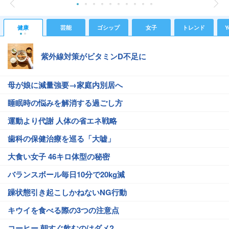
健康
芸能
ゴシップ
女子
トレンド
Y
紫外線対策がビタミンD不足に
母が娘に減量強要→家庭内別居へ
睡眠時の悩みを解消する過ごし方
運動より代謝 人体の省エネ戦略
歯科の保健治療を巡る「大嘘」
大食い女子 46キロ体型の秘密
バランスボール毎日10分で20kg減
躁状態引き起こしかねないNG行動
キウイを食べる際の3つの注意点
コーヒー 朝すぐ飲むのはダメ?