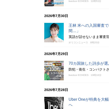
livedoor ECHOES
11時53分
2026年7月30日
王林 米への入国審査
間…」
英語が話せないまま審査官
オリコンニュース
6時20分
2026年7月29日
70カ国旅した詩歩が選
防犯・衛生・コンパクト
livedoor ECHOES
19時16分
2026年7月28日
Uber Oneが特典
へ