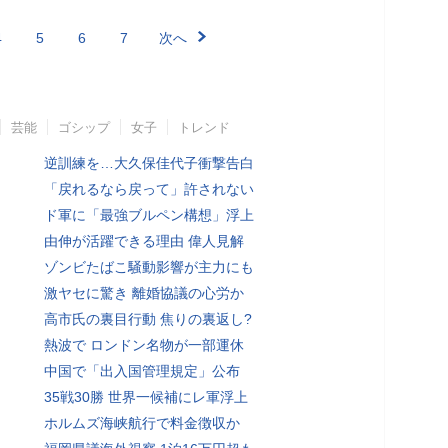
4
5
6
7
次へ
芸能
ゴシップ
女子
トレンド
逆訓練を…大久保佳代子衝撃告白
「戻れるなら戻って」許されない
ド軍に「最強ブルペン構想」浮上
由伸が活躍できる理由 偉人見解
ゾンビたばこ騒動影響が主力にも
激ヤセに驚き 離婚協議の心労か
高市氏の裏目行動 焦りの裏返し?
熱波で ロンドン名物が一部運休
中国で「出入国管理規定」公布
35戦30勝 世界一候補にレ軍浮上
ホルムズ海峡航行で料金徴収か