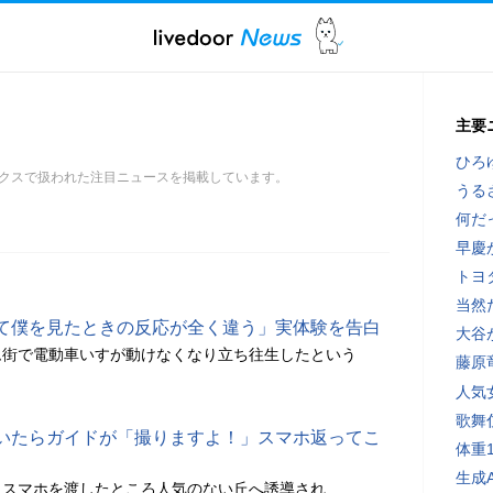
主要
ひろ
クスで扱われた注目ニュースを掲載しています。
うる
何だ
早慶
トヨ
当然
て僕を見たときの反応が全く違う」実体験を告白
大谷
ム街で電動車いすが動けなくなり立ち往生したという
藤原
人気
歌舞
いたらガイドが「撮りますよ！」スマホ返ってこ
体重
生成
にスマホを渡したところ人気のない丘へ誘導され