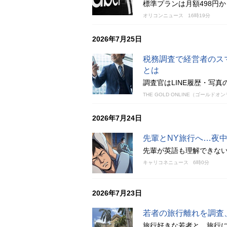
標準プランは月額498円
オリコンニュース
16時19分
2026年7月25日
税務調査で経営者のス
とは
調査官はLINE履歴・写
THE GOLD ONLINE（ゴールドオ
2026年7月24日
先輩とNY旅行へ…夜
先輩が英語も理解できな
キャリコネニュース
6時0分
2026年7月23日
若者の旅行離れを調査
旅行好きな若者と、旅行