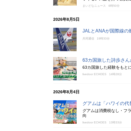
まいどなニュース
6時50分
2026年8月5日
JALとANAが国際線
共同通信
19時33分
63カ国旅した詩歩さ
63カ国旅した経験をもと
livedoor ECHOES
14時28分
2026年8月4日
グアムは「ハワイの代
グアムは消費税なし・フ
向
livedoor ECHOES
13時33分