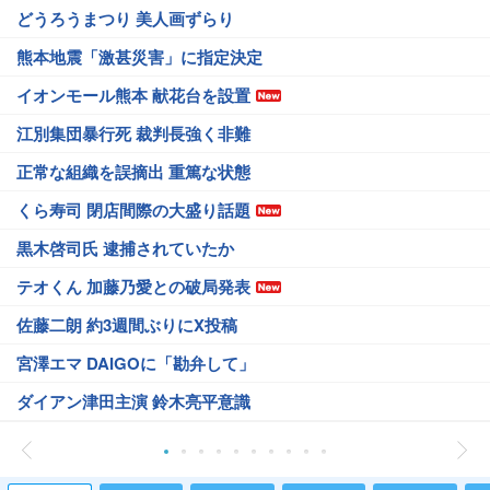
どうろうまつり 美人画ずらり
熊本地震「激甚災害」に指定決定
イオンモール熊本 献花台を設置
江別集団暴行死 裁判長強く非難
正常な組織を誤摘出 重篤な状態
くら寿司 閉店間際の大盛り話題
黒木啓司氏 逮捕されていたか
テオくん 加藤乃愛との破局発表
佐藤二朗 約3週間ぶりにX投稿
宮澤エマ DAIGOに「勘弁して」
ダイアン津田主演 鈴木亮平意識