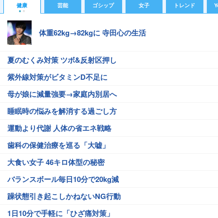
健康
芸能
ゴシップ
女子
トレンド
Y
体重62kg→82kgに 寺田心の生活
夏のむくみ対策 ツボ&反射区押し
紫外線対策がビタミンD不足に
母が娘に減量強要→家庭内別居へ
睡眠時の悩みを解消する過ごし方
運動より代謝 人体の省エネ戦略
歯科の保健治療を巡る「大嘘」
大食い女子 46キロ体型の秘密
バランスボール毎日10分で20kg減
躁状態引き起こしかねないNG行動
1日10分で手軽に「ひざ痛対策」