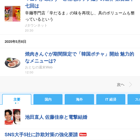
七回は
辛麺専門店「辛だるま」の味を再現し、具のボリュームも整
っているという
Jタウンネット
20:30
2025年5月8日
焼肉きんぐが期間限定で「韓国ポチャ」開始 魅力的
なメニューは?
おとなの週末Web
12:00
次ヘ
主要
国内
海外
IT 経済
ス
池田直人 佐藤佳奈と電撃結婚
SNS大手5社に詐欺対策の強化要請