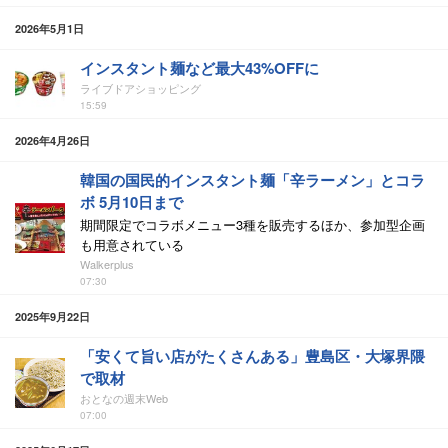
2026年5月1日
インスタント麺など最大43%OFFに
ライブドアショッピング
15:59
2026年4月26日
韓国の国民的インスタント麺「辛ラーメン」とコラ
ボ 5月10日まで
期間限定でコラボメニュー3種を販売するほか、参加型企画
も用意されている
Walkerplus
07:30
2025年9月22日
「安くて旨い店がたくさんある」豊島区・大塚界隈
で取材
おとなの週末Web
07:00