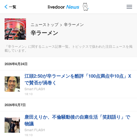
一覧
ニューストップ
>
辛ラーメン
辛ラーメン
『辛ラーメン』に関するニュース記事一覧。トピックスで扱われた注目ニュースを掲
載しています。
2026年6月24日
江頭2:50が辛ラーメンを酷評「100点満点中10点」X
で賛否が渦巻く
Smart FLASH
18:10
2026年5月7日
唐田えりか、不倫騒動後の自粛生活「笑顔語り」で
物議
Smart FLASH
16:10