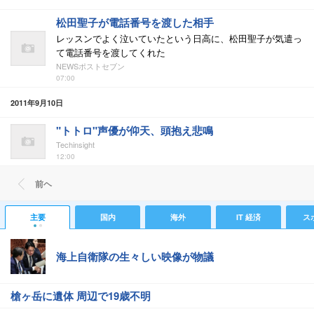
松田聖子が電話番号を渡した相手
レッスンでよく泣いていたという日高に、松田聖子が気遣っ
て電話番号を渡してくれた
NEWSポストセブン
07:00
2011年9月10日
"トトロ"声優が仰天、頭抱え悲鳴
Techinsight
12:00
前ヘ
主要
国内
海外
IT 経済
ス
海上自衛隊の生々しい映像が物議
槍ヶ岳に遺体 周辺で19歳不明