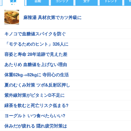
健康
芸能
ゴシップ
女子
トレンド
Y
麻辣湯 具材次第でカツ丼級に
キノコで血糖値スパイクを防ぐ
「モテるためのヒント」326人に
容姿と寿命 28年追跡で見えた差
あたりめ 血糖値を上げない理由
体重62kg→82kgに 寺田心の生活
夏のむくみ対策 ツボ&反射区押し
紫外線対策がビタミンD不足に
緑茶を飲むと死亡リスク低まる?
ヨーグルト いつ食べたらいい?
休みだが疲れる 隠れ疲労対策は