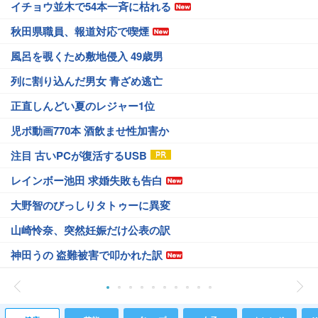
イチョウ並木で54本一斉に枯れる
秋田県職員、報道対応で喫煙
風呂を覗くため敷地侵入 49歳男
列に割り込んだ男女 青ざめ逃亡
正直しんどい夏のレジャー1位
児ポ動画770本 酒飲ませ性加害か
注目 古いPCが復活するUSB
レインボー池田 求婚失敗も告白
大野智のびっしりタトゥーに異変
山崎怜奈、突然妊娠だけ公表の訳
神田うの 盗難被害で叩かれた訳