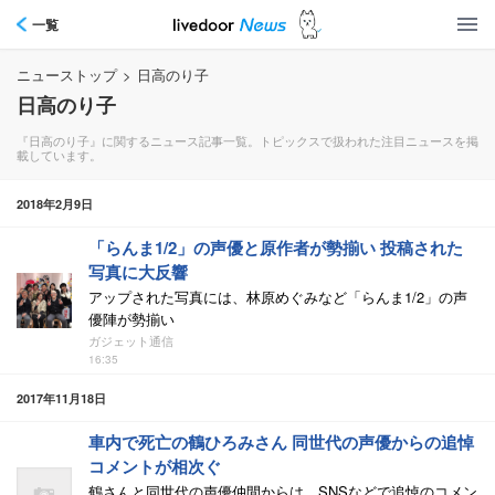
一覧
ニューストップ
>
日高のり子
日高のり子
『日高のり子』に関するニュース記事一覧。トピックスで扱われた注目ニュースを掲
載しています。
2018年2月9日
「らんま1/2」の声優と原作者が勢揃い 投稿された
写真に大反響
アップされた写真には、林原めぐみなど「らんま1/2」の声
優陣が勢揃い
ガジェット通信
16:35
2017年11月18日
車内で死亡の鶴ひろみさん 同世代の声優からの追悼
コメントが相次ぐ
鶴さんと同世代の声優仲間からは、SNSなどで追悼のコメン