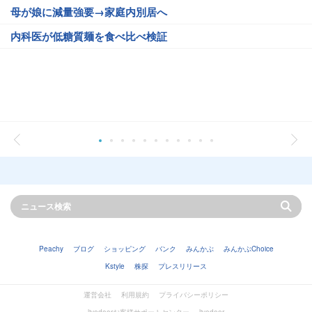
母が娘に減量強要→家庭内別居へ
内科医が低糖質麺を食べ比べ検証
Peachy
ブログ
ショッピング
バンク
みんかぶ
みんかぶChoice
Kstyle
株探
プレスリリース
運営会社
利用規約
プライバシーポリシー